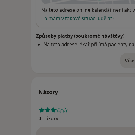
Dostupnost
Na této adrese online kalendář není aktiv
Co mám v takové situaci udělat?
Způsoby platby (soukromé návštěvy)
Na teto adrese lékař přijímá pacienty na
Více
o 
Názory
4 názory