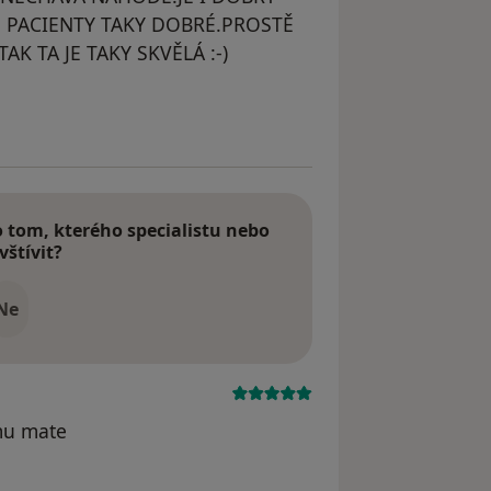
O PACIENTY TAKY DOBRÉ.PROSTĚ
AK TA JE TAKY SKVĚLÁ :-)
dstraněn
tom, kterého specialistu nebo
vštívit?
Ne
mu mate