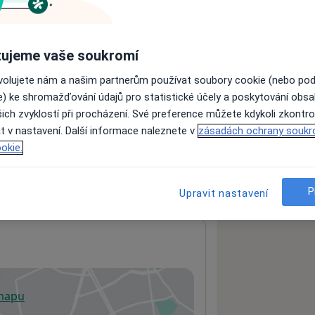
ách nejsou k dispozici
ujeme vaše soukromí
ádné informace o svých službách.
ovolujete nám a našim partnerům používat soubory cookie (nebo po
e) ke shromažďování údajů pro statistické účely a poskytování obs
ich zvyklostí při procházení. Své preference můžete kdykoli zkontro
t v nastavení. Další informace naleznete v
zásadách ochrany soukr
okie.
P
Upravit nastavení
 mapu
 otevře v nové záložce