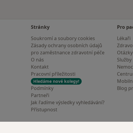
Stránky
Pro pa
Soukromí a soubory cookies
Lékaři
Zásady ochrany osobních údajů
Zdravot
pro zaměstnance zdravotní péče
Otázky
O nás
Služby
Kontakt
Nemoc
Pracovní příležitosti
Centr
Mobilní
Hledáme nové kolegy!
Podmínky
Blog p
Partneři
Jak řadíme výsledky vyhledávání?
Přístupnost