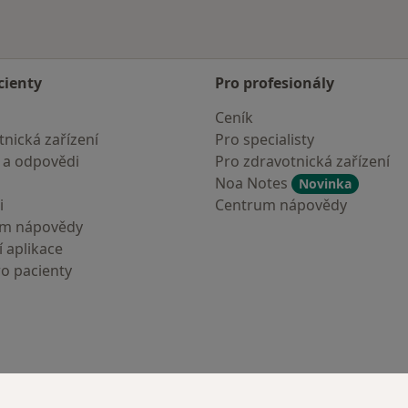
cienty
Pro profesionály
Ceník
nická zařízení
Pro specialisty
 a odpovědi
Pro zdravotnická zařízení
Noa Notes
Novinka
i
Centrum nápovědy
um nápovědy
 aplikace
ro pacienty