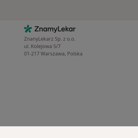
Kontakt
ZnamyLekar - Hlavní stránka
ZnanyLekarz Sp. z o.o.
ul. Kolejowa 5/7
01-217 Warszawa, Polska