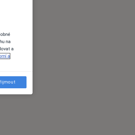
dobné
ahu na
lovat a
omí a
řijmout