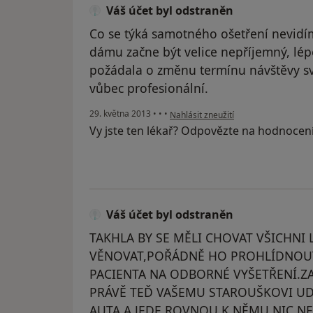
Váš účet byl odstraněn
Co se týká samotného ošetření nevidím
dámu začne být velice nepříjemný, lép
požádala o změnu termínu návštěvy sv
vůbec profesionální.
podle názoru uživatele Váš účet byl 
29. května 2013
•
•
•
Nahlásit zneužití
Vy jste ten lékař? Odpovězte na hodnocen
Váš účet byl odstraněn
TAKHLA BY SE MĚLI CHOVAT VŠICHNI 
VĚNOVAT,POŘÁDNĚ HO PROHLÍDNOUT,
PACIENTA NA ODBORNÉ VYŠETŘENÍ.ZA
PRÁVĚ TEĎ VAŠEMU STAROUŠKOVI U
AUTA A JEDE ROVNOU K NĚMU.NIC N