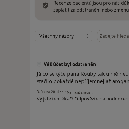
Recenze pacientů jsou pro nás důle
zaplatit za odstranění nebo změnu
Hledejte v ná
Váš účet byl odstraněn
Já co se týče pana Kouby tak u mě neus
stačilo pokaždé nepříjemnej až arogan
podle názoru uživatele Váš účet byl od
3. února 2014
•
•
•
Nahlásit zneužití
Vy jste ten lékař? Odpovězte na hodnocen