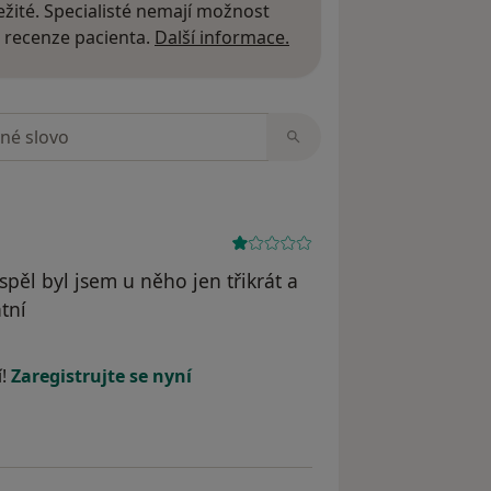
žité. Specialisté nemají možnost
Další informace o názor
 recenze pacienta.
Další informace.
zorech
pěl byl jsem u něho jen třikrát a
tní
straněn
í!
Zaregistrujte se nyní