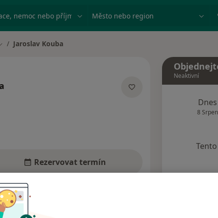
ace, nemoc nebo příjmení
Město nebo region
Jaroslav Kouba
Změna města
Objednejt
Neaktivní
a
ecializacích
Dnes
8 Srpen
Tento 
Rezervovat termín
Názory pacientů (4)