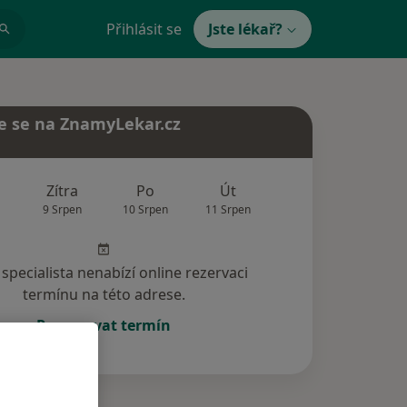
Přihlásit se
Jste lékař?
e se na ZnamyLekar.cz
Zítra
Po
Út
St
Čt
9 Srpen
10 Srpen
11 Srpen
12 Srpen
13 Srp
specialista nenabízí online rezervaci
termínu na této adrese.
Rezervovat termín