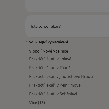
Jste tento lékař?
Související vyhledávání
V okolí Nové Včelnice
Praktičtí lékaři v Jihlavě
Praktičtí lékaři v Táboře
Praktičtí lékaři v Jindřichově Hradci
Praktičtí lékaři v Pelhřimově
Praktičtí lékaři v Soběslavi
Více (15)
Více v kategorii: V okolí Nové Včelnic