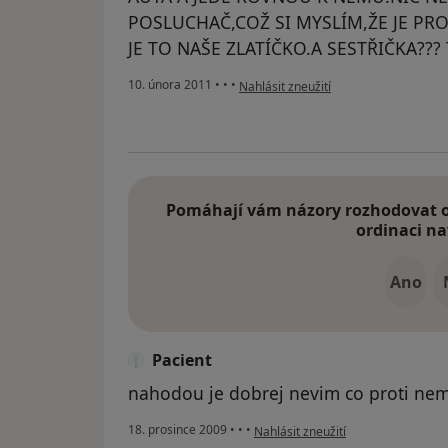
POSLUCHAČ,COŽ SI MYSLÍM,ŽE JE PR
JE TO NAŠE ZLATÍČKO.A SESTŘIČKA??? T
podle názoru uživatele Váš účet byl o
10. února 2011
•
•
•
Nahlásit zneužití
Pomáhají vám názory rozhodovat o 
ordinaci na
Ano
Pacient
nahodou je dobrej nevim co proti ne
podle názoru uživatele Pacient
18. prosince 2009
•
•
•
Nahlásit zneužití