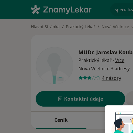
specializ
Hlavní Stránka
Praktický Lékař
Nová Včelnice
MUDr.
Jaroslav Koub
o sp
Praktický lékař
·
Více
Nová Včelnice
3 adresy
4 názory
Kontaktní údaje
Ceník
Adresy