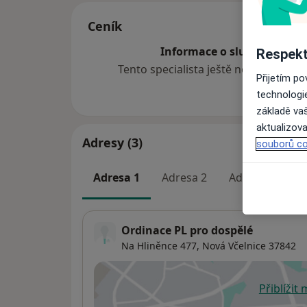
Ceník
Informace o službách a cen
Respekt
Tento specialista ještě nepřidával ž
Přijetím p
technologi
základě vaš
aktualizova
Adresy (3)
souborů co
Adresa 1
Adresa 2
Adresa 3
Ordinace PL pro dospělé
Na Hliněnce 477,
Nová Včelnice
37842
Přiblížit
se