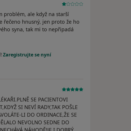
 problém, ale když na starší
e řečeno hnusný, jen proto že ho
ého syna, tak mi to nepřipadá
odstraněn
í!
Zaregistrujte se nyní
LÉKAŘI.PLNĚ SE PACIENTOVI
KDYŽ SI NEVÍ RADY,TAK POŠLE
VOLÁTE-LI DO ORDINACE,ŽE SE
DĚLALO NEVOLNO SEDNE DO
ENECHÁVÁ NÁHODĚ!JE I DOBRÝ