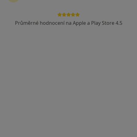
Průměrné hodnocení na Apple a Play Store 4.5
MUDr. Bronislav Kolář
Praktický lékař
Znojemská 2716/78, Jihlava
•
Mapa
FAF-MEDIC Jihlava, MUDr. Bronislav Kolář
Tento specialista nenabízí online rezervaci termínu na této adrese.
Rezervovat termín