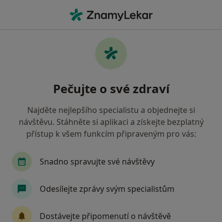
Hla
Praktický Lékař • Brtnice, vysočina
Filtry
Mapa
Praktický lékař Brtnice
Pečujte o své zdraví
Jak řadíme výsledky vyhledávání?
Najděte nejlepšího specialistu a objednejte si
návštěvu. Stáhněte si aplikaci a získejte bezplatný
Jakou pojišťovnu máte?
přístup k všem funkcím připraveným pro vás:
Zdravotní pojišťovna ministerstva vnitra ČR
V
Snadno spravujte své návštěvy
Odesílejte zprávy svým specialistům
Dostávejte připomenutí o návštěvě