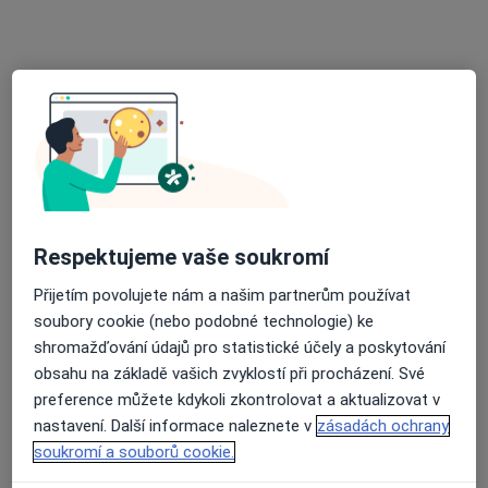
Praktický lékař
16 názorů
Vrchlického 57, Jihlava
•
Mapa
Praktická lékařka
Tento specialista nenabízí online rezervaci termínu na této adrese.
Rezervovat termín
Respektujeme vaše soukromí
Přijetím povolujete nám a našim partnerům používat
soubory cookie (nebo podobné technologie) ke
shromažďování údajů pro statistické účely a poskytování
obsahu na základě vašich zvyklostí při procházení. Své
preference můžete kdykoli zkontrolovat a aktualizovat v
MUDr. Jarmila Strejčková
nastavení. Další informace naleznete v
zásadách ochrany
soukromí a souborů cookie.
Praktický lékař
20 názorů