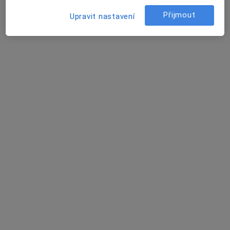
Znojemská 41, Jihlava
•
Mapa
Přijmout
Upravit nastavení
Praktický lékař pro dospělé
Tento specialista nenabízí online rezervaci termínu na této adrese.
Rezervovat termín
MUDr. Renáta Bínová
Praktický lékař
6 názorů
Vrchlického 57, Jihlava
•
Mapa