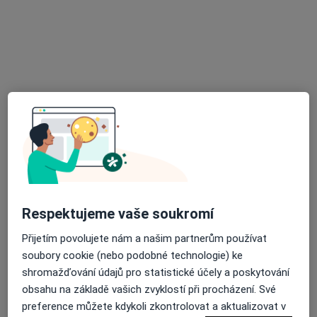
MUDr. Roman Bílek
Praktický lékař
25 názorů
Zámecká 224, Lomnice nad Lužnicí
•
Mapa
Ordinace lékaře pro dospělé
Tento specialista nenabízí online rezervaci termínu na této adrese.
Rezervovat termín
Respektujeme vaše soukromí
Přijetím povolujete nám a našim partnerům používat
soubory cookie (nebo podobné technologie) ke
shromažďování údajů pro statistické účely a poskytování
obsahu na základě vašich zvyklostí při procházení. Své
MUDr. Alena Moutvičková
preference můžete kdykoli zkontrolovat a aktualizovat v
Praktický lékař