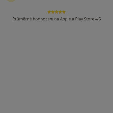
Průměrné hodnocení na Apple a Play Store 4.5
MUDr. Zbyněk Valenta
Praktický lékař
25 názorů
Rašínova 422/II, Soběslav
•
Mapa
Ordinace praktického lékaře
Tento specialista nenabízí online rezervaci termínu na této adrese.
Rezervovat termín