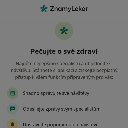
Hla
Praktický Lékař • Veselí nad Lužnicí, jihočeský
Filtry
Mapa
Praktický lékař Veselí nad Lužnicí
Pečujte o své zdraví
Jak řadíme výsledky vyhledávání?
Najděte nejlepšího specialistu a objednejte si
návštěvu. Stáhněte si aplikaci a získejte bezplatný
Jakou pojišťovnu máte?
přístup k všem funkcím připraveným pro vás:
Všeobecná zdravotní pojišťovna
Zdravotní poj
Snadno spravujte své návštěvy
Odesílejte zprávy svým specialistům
Dostávejte připomenutí o návštěvě