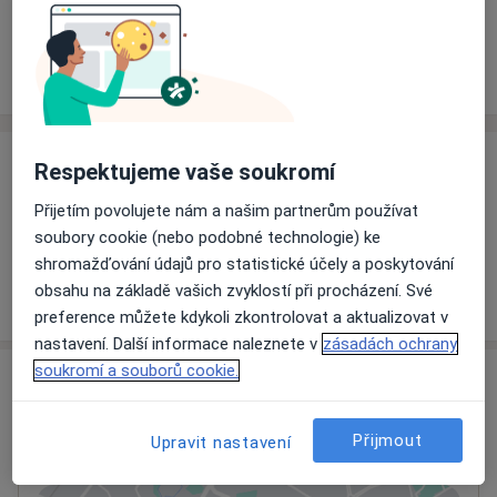
Rezervovat termín
Ceník
Adresy
Názory pacientů
Ceník
Respektujeme vaše soukromí
Informace o službách a cenách nejsou k dispozici
Přijetím povolujete nám a našim partnerům používat
Tento specialista ještě nepřidával žádné informace o
soubory cookie (nebo podobné technologie) ke
svých službách.
shromažďování údajů pro statistické účely a poskytování
obsahu na základě vašich zvyklostí při procházení. Své
preference můžete kdykoli zkontrolovat a aktualizovat v
nastavení. Další informace naleznete v
zásadách ochrany
soukromí a souborů cookie.
Adresa
Ordinace
Přijmout
Upravit nastavení
Soběslav