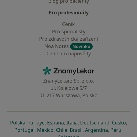
Blog pro pacienty
Pro profesionály
Ceník
Pro specialisty
Pro zdravotnická zařízení
Noa Notes
Novinka
Centrum nápovědy
Kontakt
ZnamyLekar - Hlavní stránka
ZnanyLekarz Sp. z o.o.
ul. Kolejowa 5/7
01-217 Warszawa, Polska
se otevře v nové záložce
se otevře v nové záložce
se otevře v nové záložce
se otevře v nové záložce
se otevře v 
se o
Polska
,
Türkiye
,
España
,
Italia
,
Deutschland
,
Česko
,
se otevře v nové záložce
se otevře v nové záložce
se otevře v nové záložce
se otevře v nové záložc
se otevře v 
se ote
Portugal
,
México
,
Chile
,
Brasil
,
Argentina
,
Perú
,