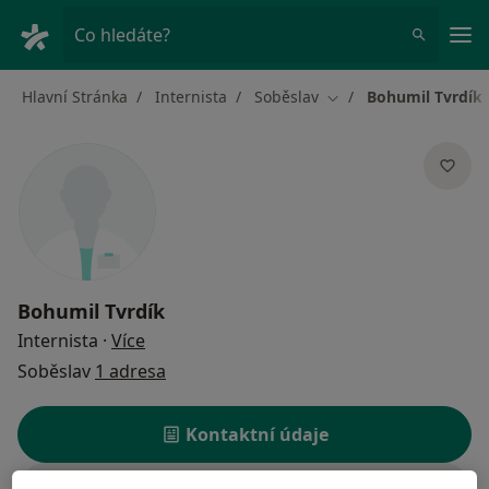
Hla
Co hledáte?
Hlavní Stránka
Internista
Soběslav
Bohumil Tvrdík
Změna města
Bohumil Tvrdík
o specializacích
Internista
·
Více
Soběslav
1 adresa
Kontaktní údaje