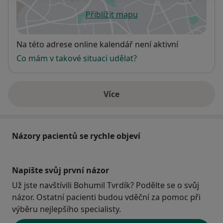
Přiblížit mapu
se otevře v nové záložce
Dostupnost
Na této adrese online kalendář není aktivní
Co mám v takové situaci udělat?
Více
o adrese
Názory pacientů se rychle objeví
Napište svůj první názor
Už jste navštívili Bohumil Tvrdík? Podělte se o svůj
názor. Ostatní pacienti budou vděční za pomoc při
výběru nejlepšího specialisty.