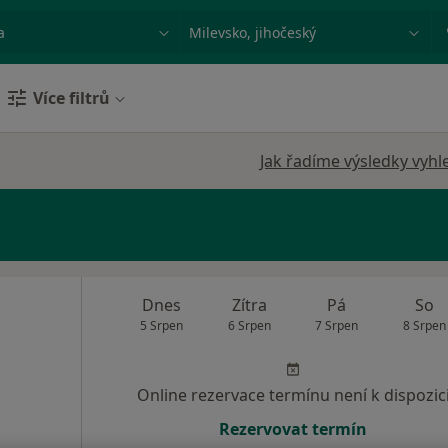
ace, nemoc nebo příjmení
Město nebo region
Více filtrů
Jak řadíme výsledky vyhl
Dnes
Zítra
Pá
So
5 Srpen
6 Srpen
7 Srpen
8 Srpen
Online rezervace termínu není k dispozic
Rezervovat termín