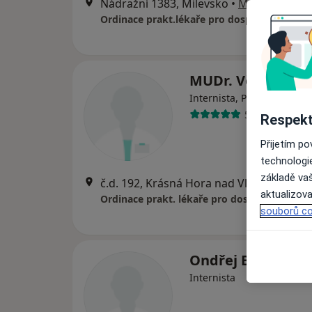
Nádražní 1383, Milevsko
•
Mapa
Ordinace prakt.lékaře pro dospělé
MUDr. Věra Čedík
Internista, Praktický lékař
5 názorů
Respekt
Přijetím p
technologi
základě vaš
č.d. 192, Krásná Hora nad Vltavou
•
Map
aktualizova
Ordinace prakt. lékaře pro dospělé
souborů co
Ondřej Bažant
Internista