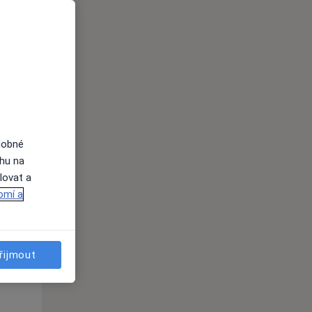
Ne
Po
Út
9 Srpen
10 Srpen
11 Srpen
i
dobné
ahu na
lovat a
omí a
řijmout
Ne
Po
Út
9 Srpen
10 Srpen
11 Srpen