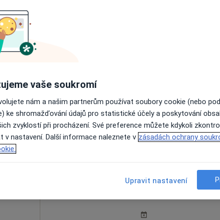
ová
Dnes
Zítra
Pá
So
5 Srpen
6 Srpen
7 Srpen
8 Srpen
ujeme vaše soukromí
Online rezervace termínu není k dispozic
ovolujete nám a našim partnerům používat soubory cookie (nebo po
e) ke shromažďování údajů pro statistické účely a poskytování obs
Rezervovat termín
ich zvyklostí při procházení. Své preference můžete kdykoli zkontro
a
t v nastavení. Další informace naleznete v
zásadách ochrany soukr
okie.
P
Upravit nastavení
Dnes
Zítra
Pá
So
5 Srpen
6 Srpen
7 Srpen
8 Srpen