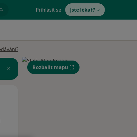
Přihlásit se
Jste lékař?
edávání?
Rozbalit mapu
Ne
Po
Út
9 Srpen
10 Srpen
11 Srpen
i