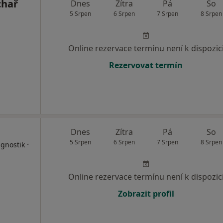
chař
Dnes
Zítra
Pá
So
5 Srpen
6 Srpen
7 Srpen
8 Srpen
Online rezervace termínu není k dispozic
Rezervovat termín
Dnes
Zítra
Pá
So
5 Srpen
6 Srpen
7 Srpen
8 Srpen
·
agnostik
Online rezervace termínu není k dispozic
Zobrazit profil