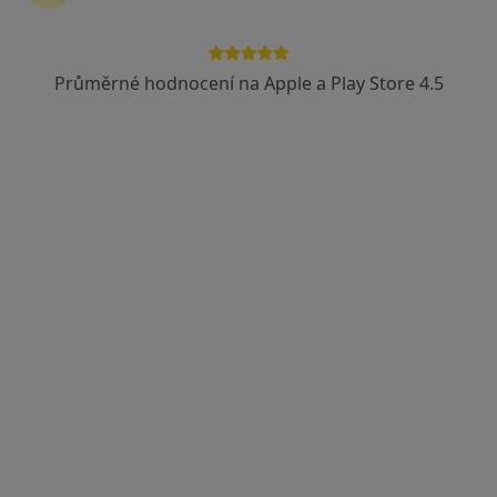
Průměrné hodnocení na Apple a Play Store 4.5
MUDr. Vladimír Hanáček
Internista
1 názor
Radomyšlská 336, Strakonice
•
Mapa
Ordinace
Tento specialista nenabízí online rezervaci termínu na této adrese.
Rezervovat termín