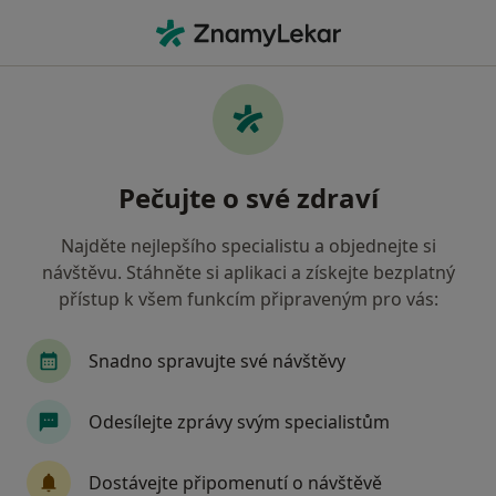
Hla
Internista • Strakonice, jihočeský
Filtry
Mapa
Internista Strakonice
Pečujte o své zdraví
Jak řadíme výsledky vyhledávání?
Najděte nejlepšího specialistu a objednejte si
návštěvu. Stáhněte si aplikaci a získejte bezplatný
Jakou pojišťovnu máte?
přístup k všem funkcím připraveným pro vás:
Zdravotní pojišťovna ministerstva vnitra ČR
O
Snadno spravujte své návštěvy
Odesílejte zprávy svým specialistům
Dostávejte připomenutí o návštěvě