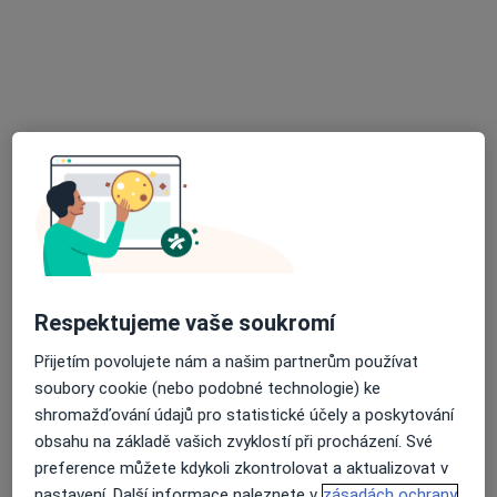
Drahomíra Pilná
Internista, Praktický lékař
39 názorů
Bezděkovská 186, Strakonice
•
Mapa
Poliklinika Strakonice s.r.o.
Tento specialista nenabízí online rezervaci termínu na této adrese.
Rezervovat termín
Respektujeme vaše soukromí
Přijetím povolujete nám a našim partnerům používat
soubory cookie (nebo podobné technologie) ke
shromažďování údajů pro statistické účely a poskytování
obsahu na základě vašich zvyklostí při procházení. Své
Nemocnice Strakonice, a.s.
preference můžete kdykoli zkontrolovat a aktualizovat v
·
Více
Internista, Alergolog, Anesteziolog
nastavení. Další informace naleznete v
zásadách ochrany