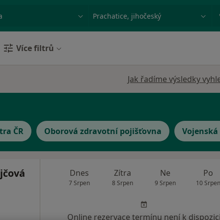
ace, nemoc nebo příjmení
Město nebo region
Více filtrů
Jak řadíme výsledky vyhl
tra ČR
Oborová zdravotní pojišťovna
Vojenská 
jčová
Dnes
Zítra
Ne
Po
7 Srpen
8 Srpen
9 Srpen
10 Srpe
Online rezervace termínu není k dispozic