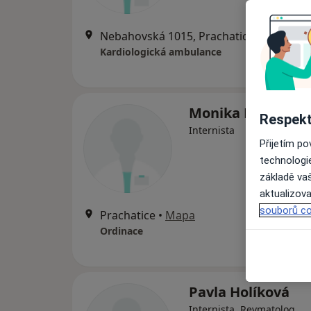
Nebahovská 1015, Prachatice
•
Mapa
Kardiologická ambulance
Monika Kunová
Respekt
Internista
Přijetím p
technologi
základě vaš
aktualizova
souborů co
Prachatice
•
Mapa
Ordinace
Pavla Holíková
Internista, Revmatolog