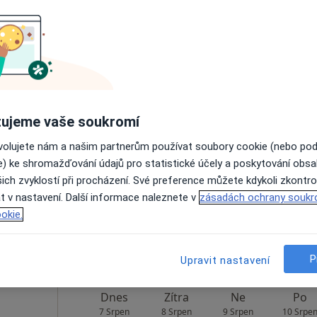
Rezervovat termín
Dnes
Zítra
Ne
Po
ujeme vaše soukromí
7 Srpen
8 Srpen
9 Srpen
10 Srpe
ovolujete nám a našim partnerům používat soubory cookie (nebo po
e) ke shromažďování údajů pro statistické účely a poskytování obs
Online rezervace termínu není k dispozic
ich zvyklostí při procházení. Své preference můžete kdykoli zkontro
t v nastavení. Další informace naleznete v
zásadách ochrany soukr
Rezervovat termín
okie.
P
Upravit nastavení
Dnes
Zítra
Ne
Po
7 Srpen
8 Srpen
9 Srpen
10 Srpe