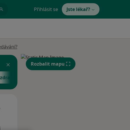
Přihlásit se
Jste lékař?
edávání?
Rozbalit mapu
zdravotní pojišťovna ČR
Út
St
Čt
n
11 Srpen
12 Srpen
13 Srpen
i