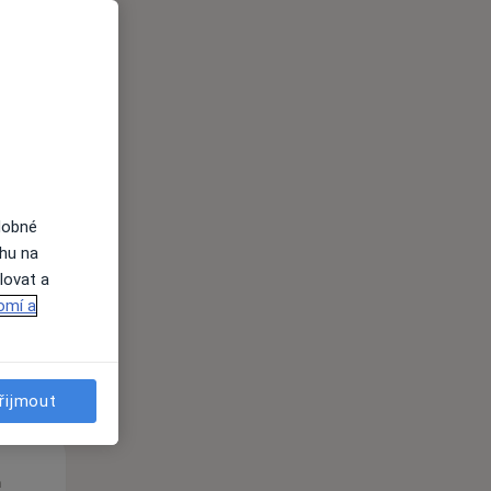
Út
St
Čt
n
11 Srpen
12 Srpen
13 Srpen
dobné
ahu na
i
lovat a
omí a
řijmout
Út
St
Čt
n
11 Srpen
12 Srpen
13 Srpen