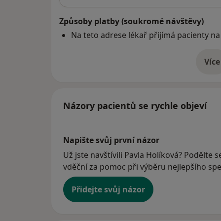
Způsoby platby (soukromé návštěvy)
Na teto adrese lékař přijímá pacienty na
Více
o 
Názory pacientů se rychle objeví
Napište svůj první názor
Už jste navštívili Pavla Holíková? Podělte 
vděční za pomoc při výběru nejlepšího spec
Přidejte svůj názor