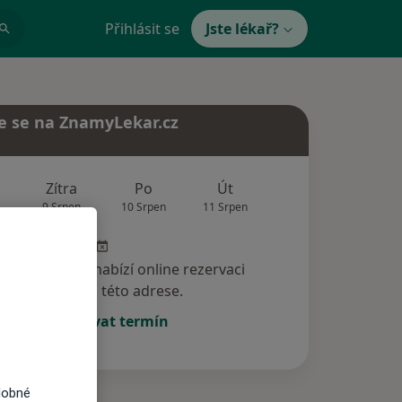
Přihlásit se
Jste lékař?
e se na ZnamyLekar.cz
Zítra
Po
Út
St
Čt
9 Srpen
10 Srpen
11 Srpen
12 Srpen
13 Srp
specialista nenabízí online rezervaci
termínu na této adrese.
Rezervovat termín
dobné