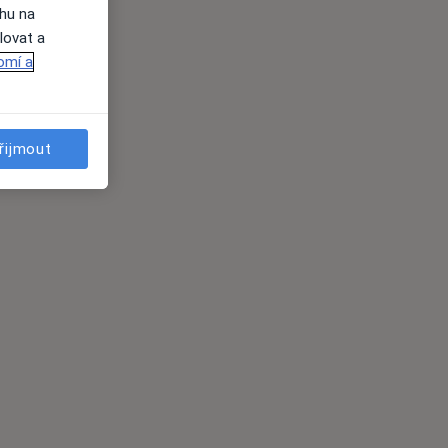
ahu na
lovat a
omí a
řijmout