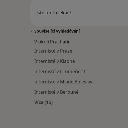
Jste tento lékař?
Související vyhledávání
V okolí Prachatic
Internisté v Praze
Internisté v Kladně
Internisté v Litoměřicích
Internisté v Mladé Boleslavi
Internisté v Berouně
Více (15)
Více v kategorii: V okolí Prachatic