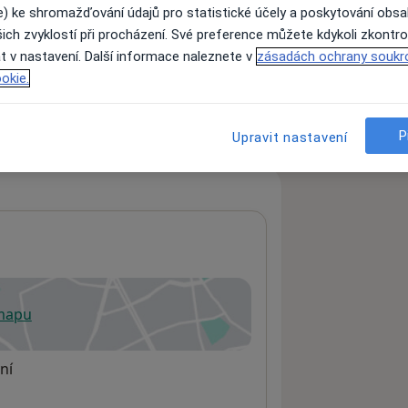
e) ke shromažďování údajů pro statistické účely a poskytování obs
ich zvyklostí při procházení. Své preference můžete kdykoli zkontro
t v nastavení. Další informace naleznete v
zásadách ochrany soukr
ách nejsou k dispozici
okie.
ádné informace o svých službách.
P
Upravit nastavení
 mapu
 otevře v nové záložce
ní