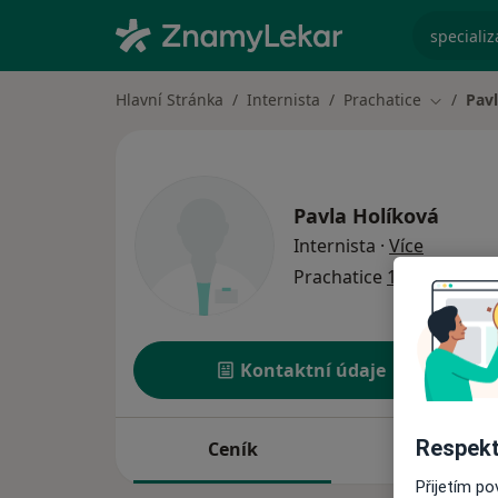
specializ
Hlavní Stránka
Internista
Prachatice
Pav
Změna m
Pavla Holíková
o special
Internista
·
Více
Prachatice
1 adresa
Kontaktní údaje
Respekt
Ceník
Adresy
Přijetím p