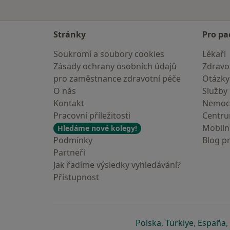
Stránky
Pro pa
Soukromí a soubory cookies
Lékaři
Zásady ochrany osobních údajů
Zdravot
pro zaměstnance zdravotní péče
Otázky
O nás
Služby
Kontakt
Nemoc
Pracovní příležitosti
Centr
Mobilní
Hledáme nové kolegy!
Podmínky
Blog p
Partneři
Jak řadíme výsledky vyhledávání?
Přístupnost
se otevře v nové 
se otevře
s
Polska
,
Türkiye
,
España
,