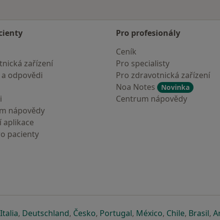
cienty
Pro profesionály
Ceník
nická zařízení
Pro specialisty
 a odpovědi
Pro zdravotnická zařízení
Noa Notes
Novinka
i
Centrum nápovědy
um nápovědy
 aplikace
ro pacienty
záložce
 v nové záložce
e otevře v nové záložce
se otevře v nové záložce
se otevře v nové záložce
se otevře v nové záložce
se otevře v nové záložc
se otevře v nov
se otevře
se 
Italia
,
Deutschland
,
Česko
,
Portugal
,
México
,
Chile
,
Brasil
,
A