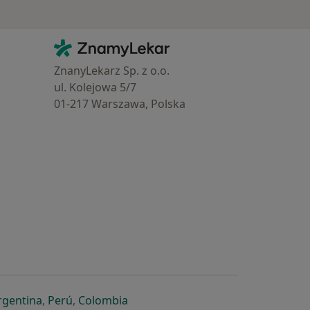
Kontakt
ZnamyLekar - Hlavní stránka
ZnanyLekarz Sp. z o.o.
ul. Kolejowa 5/7
01-217 Warszawa, Polska
e
é záložce
 v nové záložce
otevře v nové záložce
se otevře v nové záložce
se otevře v nové záložce
se otevře v nové záložce
rgentina
,
Perú
,
Colombia