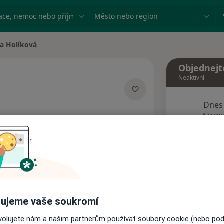
ace, nemoc nebo příjmení
Město nebo region
la Holíková
ěsta
Objednejt
Neaktivní
Dnes
izacích
8 Srpen
Tento 
Rezervovat termín
ujeme vaše soukromí
Názory pacientů
ovolujete nám a našim partnerům používat soubory cookie (nebo po