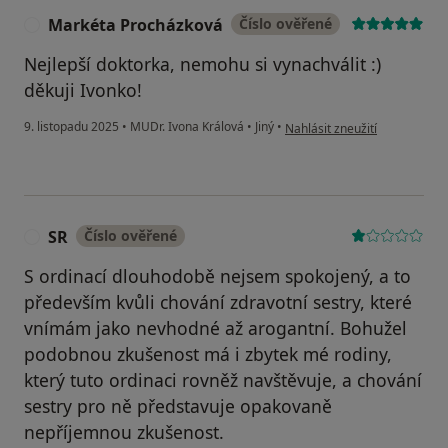
Markéta Procházková
Číslo ověřené
M
Nejlepší doktorka, nemohu si vynachválit :)
děkuji Ivonko!
podle názoru uživatele Mark
9. listopadu 2025
•
MUDr. Ivona Králová
•
Jiný
•
Nahlásit zneužití
SR
Číslo ověřené
S
S ordinací dlouhodobě nejsem spokojený, a to
především kvůli chování zdravotní sestry, které
vnímám jako nevhodné až arogantní. Bohužel
podobnou zkušenost má i zbytek mé rodiny,
který tuto ordinaci rovněž navštěvuje, a chování
sestry pro ně představuje opakovaně
nepříjemnou zkušenost.