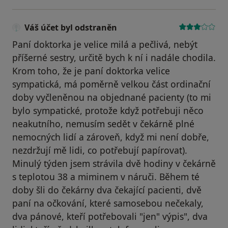
Váš účet byl odstraněn
Paní doktorka je velice milá a pečlivá, nebýt
příšerné sestry, určitě bych k ní i nadále chodila.
Krom toho, že je paní doktorka velice
sympatická, má poměrně velkou část ordinační
doby vyčleněnou na objednané pacienty (to mi
bylo sympatické, protože když potřebuji něco
neakutního, nemusím sedět v čekárně plné
nemocných lidí a zároveň, když mi není dobře,
nezdržují mě lidi, co potřebují papírovat).
Minulý týden jsem strávila dvě hodiny v čekárně
s teplotou 38 a miminem v náruči. Během té
doby šli do čekárny dva čekající pacienti, dvě
paní na očkování, které samosebou nečekaly,
dva pánové, kteří potřebovali "jen" výpis", dva