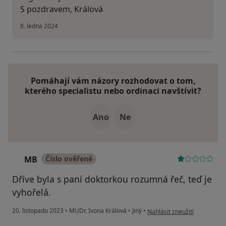
S pozdravem, Králová
8. ledna 2024
Pomáhají vám názory rozhodovat o tom,
kterého specialistu nebo ordinaci navštívit?
Ano
Ne
MB
Číslo ověřené
M
Dříve byla s paní doktorkou rozumná řeč, teď je
vyhořelá.
podle názoru uživatele MB
20. listopadu 2023
•
MUDr. Ivona Králová
•
Jiný
•
Nahlásit zneužití