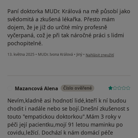
Paní doktorka MUDr. Králová na mě působí jako
svědomitá a zkušená lékařka. Přesto mám
dojem, že je již do určité míry profesně
vyčerpaná, což je při tak náročné práci s lidmi
pochopitelné.
podle názoru uživatele SR
13. května 2025
•
MUDr. Ivona Králová
•
Jiný
•
Nahlásit zneužití
Mazancová Alena
Číslo ověřené
M
Nevím,kladně asi hodnotí lidé,kteří k ní budou
chodit i nadále nebo se bojí.Dnešní zkušenost s
touto "empatickou doktorkou".Mám 3 roky v
péči její pacientku,mojí 91 letou maminku po
covidu,ležící. Dochází k nám domácí péče