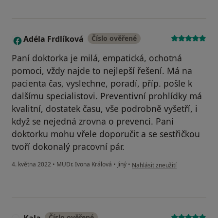
Adéla Frdlíková
Číslo ověřené
A
Paní doktorka je milá, empatická, ochotná
pomoci, vždy najde to nejlepší řešení. Má na
pacienta čas, vyslechne, poradí, příp. pošle k
dalšímu specialistovi. Preventivní prohlídky má
kvalitní, dostatek času, vše podrobně vyšetří, i
když se nejedná zrovna o prevenci. Paní
doktorku mohu vřele doporučit a se sestřičkou
tvoří dokonalý pracovní pár.
podle názoru uživatele Adéla Fr
4. května 2022
•
MUDr. Ivona Králová
•
Jiný
•
Nahlásit zneužití
Číslo ověřené
K