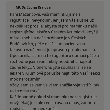
MUDr. Ivona Králová
Paní Mazancová, vaši maminku jsme z
registrace "nevykopli", jen jsem vás slušně už
několik let prosila, abyste si pro maminku našli
registrujícího lékaře v Českém Krumlově, když ji
máte u sebe a naše ordinace je v Českých
Budějovicích, péče o ležícího pacienta na
takovou vzdálenost je opravdu problematická.
Upozornila jsem na to i agenturu domácí péče a
rozhodně jsem vám nikdy neodmítla napsat
žádné léky... V telefonu jste souhlasila, že se
lékaře v Krumlově pokusíte najít, této Vaší reakci
moc nerozumím.
Vždy jsem se vám ve všem snažila vyjít vstříc, tak
to i trochu mrzí.
Každopádně dokud si maminku nezaregistruje
nový lékař, je stále registrovaná u nás, žádnou
registraci jsme neukončili.