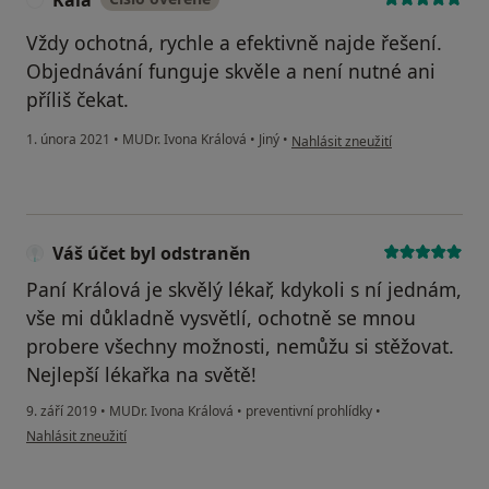
Kala
Vždy ochotná, rychle a efektivně najde řešení.
Objednávání funguje skvěle a není nutné ani
příliš čekat.
podle názoru uživatele Kala
1. února 2021
•
MUDr. Ivona Králová
•
Jiný
•
Nahlásit zneužití
Váš účet byl odstraněn
Paní Králová je skvělý lékař, kdykoli s ní jednám,
vše mi důkladně vysvětlí, ochotně se mnou
probere všechny možnosti, nemůžu si stěžovat.
Nejlepší lékařka na světě!
9. září 2019
•
MUDr. Ivona Králová
•
preventivní prohlídky
•
podle názoru uživatele Váš účet byl odstraněn
Nahlásit zneužití