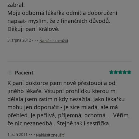
zabral.
Moje odborná lékařka odmítla doporučení
napsat- myslím, že z finančních důvodů.
Děkuji paní Králové.
podle názoru uživatele Váš účet byl odstraněn
3. srpna 2012
•
•
•
Nahlásit zneužití
Pacient
K paní doktorce jsem nově přestoupila od
jiného lékaře. Vstupní prohlídku kterou mi
dělala jsem zatím nikdy nezažila. Jako lékařku
mohu jen doporučit - je sice mladá, ale má
přehled. Je pečlivá, příjemná, ochotná ... Věřím,
že nic nezanedbá.. Stejně tak i sestřička.
podle názoru uživatele Pacient
1. září 2011
•
•
•
Nahlásit zneužití