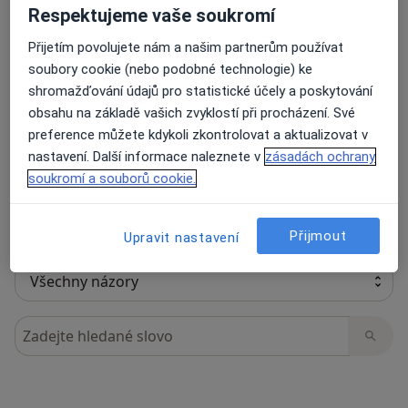
Respektujeme vaše soukromí
Přijetím povolujete nám a našim partnerům používat
soubory cookie (nebo podobné technologie) ke
11 názorů
shromažďování údajů pro statistické účely a poskytování
obsahu na základě vašich zvyklostí při procházení. Své
Recenze pacientů jsou pro nás důležité.
preference můžete kdykoli zkontrolovat a aktualizovat v
Specialisté nemají možnost zaplatit za
nastavení. Další informace naleznete v
zásadách ochrany
odstranění nebo změnu recenze pacienta.
soukromí a souborů cookie.
Další informace o názorech
Další informace.
Přijmout
Upravit nastavení
Hledejte v názorech