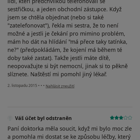
lidi, kteří předchvilkou telefonovali se
sestřičkou, a jeden obchodní zástupce. Když
jsem se chtěla objednat (nebo si také
"zatelefonovat"), řekla mi sestra, že to není
možné a jestli je čekání pro mimino problém,
mám ho dát na hlídání "má přece taky tatínka,
ne?" (předpokládám, že kojení má během té
doby také zastat). Takže jestli máte dítě,
neopovažujte si být nemocní, jinak si to pěkně
slíznete. Naštěstí mi pomohl jiný lékař.
podle názoru uživatele Váš účet byl odstraněn
2. listopadu 2015
•
•
•
Nahlásit zneužití
Váš účet byl odstraněn
Paní doktorka měla soucit, když mi bylo moc zle
a pomohla mi dostat se ke způsobu léčby, který