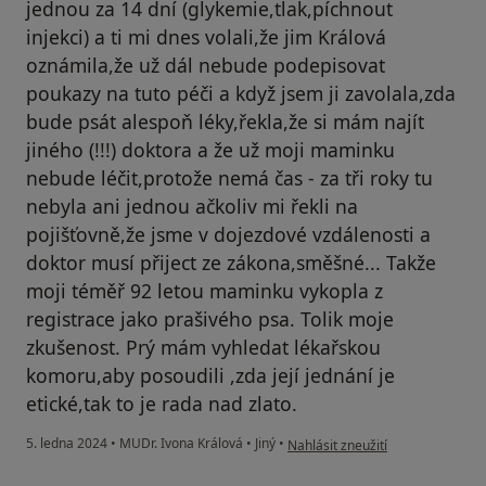
jednou za 14 dní (glykemie,tlak,píchnout
injekci) a ti mi dnes volali,že jim Králová
oznámila,že už dál nebude podepisovat
poukazy na tuto péči a když jsem ji zavolala,zda
bude psát alespoň léky,řekla,že si mám najít
jiného (!!!) doktora a že už moji maminku
nebude léčit,protože nemá čas - za tři roky tu
nebyla ani jednou ačkoliv mi řekli na
pojišťovně,že jsme v dojezdové vzdálenosti a
doktor musí přiject ze zákona,směšné... Takže
moji téměř 92 letou maminku vykopla z
registrace jako prašivého psa. Tolik moje
zkušenost. Prý mám vyhledat lékařskou
komoru,aby posoudili ,zda její jednání je
etické,tak to je rada nad zlato.
podle názoru uživatele Mazanco
5. ledna 2024
•
MUDr. Ivona Králová
•
Jiný
•
Nahlásit zneužití