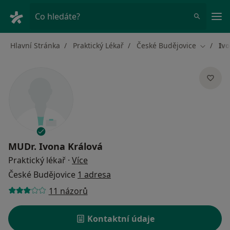
Hla
Co hledáte?
Hlavní Stránka
Praktický Lékař
České Budějovice
Ivo
Změna m
MUDr.
Ivona Králová
o specializacích
Praktický lékař
·
Více
České Budějovice
1 adresa
11 názorů
Kontaktní údaje