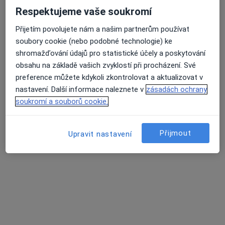
4 názory
Respektujeme vaše soukromí
Korunky. Můstky.Náhrady celkově, částečné.
Přijetím povolujete nám a našim partnerům používat
soubory cookie (nebo podobné technologie) ke
Léčení kořenovych kanálků.
shromažďování údajů pro statistické účely a poskytování
Vyplní fotopolimerni, skloionomerni,AMG
obsahu na základě vašich zvyklostí při procházení. Své
preference můžete kdykoli zkontrolovat a aktualizovat v
Adresa 1
Adresa 2
nastavení. Další informace naleznete v
zásadách ochrany
soukromí a souborů cookie.
Opatovská 1763/11, Praha
•
Mapa
Medidentclinic,s.r.o
Přijmout
Upravit nastavení
Bělení zubů
8 000 Kč
Tento specialista nenabízí online rezervaci termínu na této adrese.
Rezervovat termín