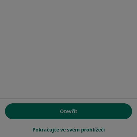
Zubař
Gellnerova 476/8, Mladá Boleslav
•
Mapa
TOPDENT s.r.o.
Tento specialista nenabízí online rezervaci termínu na této adrese.
Rezervovat termín
1
2
Související vyhledávání
Specialisté, kteří mají smlouvu s Zdravotní
pojišťovna ministerstva vnitra ČR
Pediatři s Zdravotní pojišťovna ministerstva vnitra
Otevřít
ČR v Mladé Boleslavi
Praktičtí lékaři s Zdravotní pojišťovna ministerstva
Pokračujte ve svém prohlížeči
vnitra ČR v Mladé Boleslavi