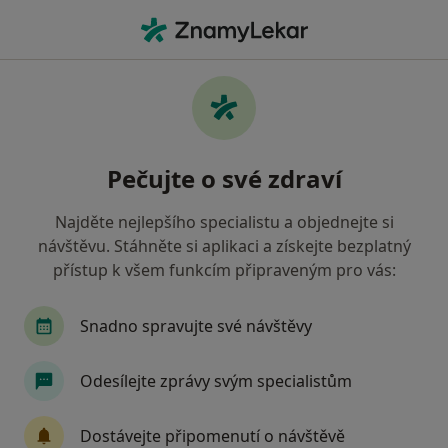
Hla
Zubař • Mladá Boleslav, středočeský
Filtry
• 1
Mapa
Doporučení zubaři s Zdravotní pojišťovna
Pečujte o své zdraví
ministerstva vnitra ČR Mladá Boleslav
Jak řadíme výsledky vyhledávání?
Najděte nejlepšího specialistu a objednejte si
návštěvu. Stáhněte si aplikaci a získejte bezplatný
přístup k všem funkcím připraveným pro vás:
Snadno spravujte své návštěvy
Odesílejte zprávy svým specialistům
MDDr. Veronika Vávrová
Dostávejte připomenutí o návštěvě
·
Více
Zubař