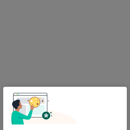
lékař Maryana Kovalchuk
·
Více
Zubař
730 názorů
Na Poříčním právu 376/1, Praha
•
Mapa
HOLISTIC DENTAL AND PHYSIO CENTRE s.r.o.
Tento specialista nenabízí online rezervaci termínu na této adrese.
Rezervovat termín
MUDr. Antonín Dědič
·
Více
Zubař