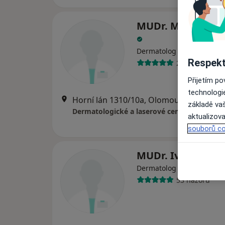
MUDr. Martina Ja
Dermatolog
Respekt
24 názorů
Přijetím p
technologi
Horní lán 1310/10a, Olomouc
•
Mapa
základě vaš
Dermatologické a laserové centrum
aktualizova
souborů co
MUDr. Iveta Hilš
Dermatolog
53 názorů