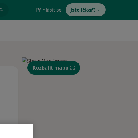
Přihlásit se
Jste lékař?
Rozbalit mapu
St
Čt
Pá
n
12 Srpen
13 Srpen
14 Srpen
i