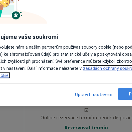
nsová
Dnes
Zítra
Po
Út
8 Srpen
9 Srpen
10 Srpen
11 Srpe
ujeme vaše soukromí
Online rezervace termínu není k dispozic
ovolujete nám a našim partnerům používat soubory cookie (nebo po
Rezervovat termín
e) ke shromažďování údajů pro statistické účely a poskytování obs
ich zvyklostí při procházení. Své preference můžete kdykoli zkontro
t v nastavení. Další informace naleznete v
zásadách ochrany soukr
okie.
erová
Dnes
Zítra
Po
Út
P
Upravit nastavení
8 Srpen
9 Srpen
10 Srpen
11 Srpe
Online rezervace termínu není k dispozic
Rezervovat termín