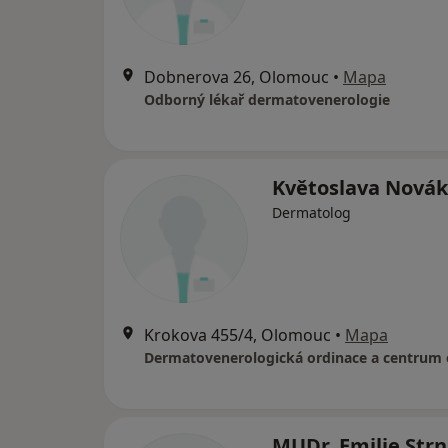
Dobnerova 26, Olomouc
•
Mapa
Odborný lékař dermatovenerologie
Květoslava Nová
Dermatolog
Krokova 455/4, Olomouc
•
Mapa
MUDr. Emilie Str