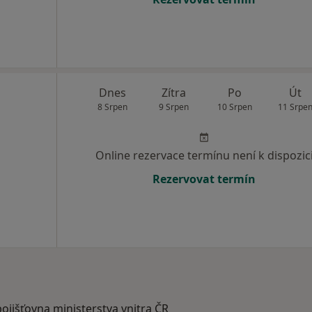
Dnes
Zítra
Po
Út
8 Srpen
9 Srpen
10 Srpen
11 Srpe
Online rezervace termínu není k dispozic
Rezervovat termín
pojišťovna ministerstva vnitra ČR