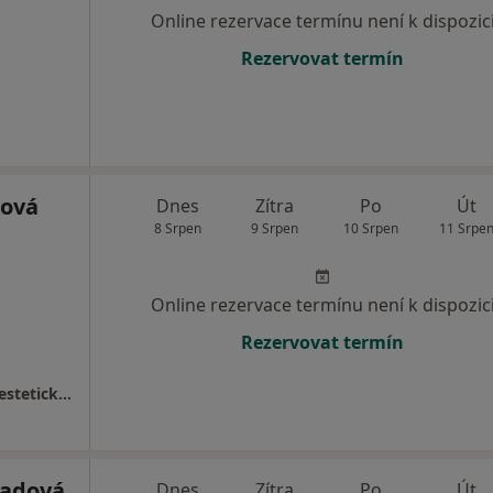
Online rezervace termínu není k dispozic
Rezervovat termín
ková
Dnes
Zítra
Po
Út
8 Srpen
9 Srpen
10 Srpen
11 Srpe
Online rezervace termínu není k dispozic
Rezervovat termín
Dermatovenerologická ordinace a centrum estetické dermatologie.
nadová
Dnes
Zítra
Po
Út