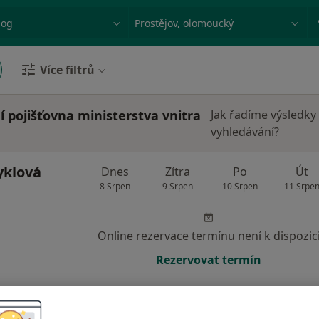
ace, nemoc nebo příjmení
Město nebo region
Více filtrů
 pojišťovna ministerstva vnitra
Jak řadíme výsledky
vyhledávání?
klová
Dnes
Zítra
Po
Út
8 Srpen
9 Srpen
10 Srpen
11 Srpe
Online rezervace termínu není k dispozic
Rezervovat termín