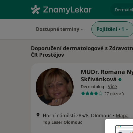
specializ
Dostupné termíny
Pojištění
•
1
Doporučení dermatologové s Zdravotní
ČR Prostějov
MUDr. Romana Ny
Skřivánková
·
Více
Dermatolog
27 názorů
Horní náměstí 285/8, Olomouc
•
Mapa
Top Laser Olomouc