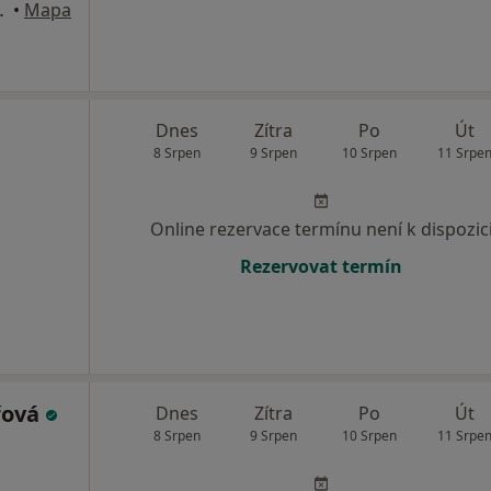
mpo), Olomouc
•
Mapa
Dnes
Zítra
Po
Út
8 Srpen
9 Srpen
10 Srpen
11 Srpe
Online rezervace termínu není k dispozic
Rezervovat termín
řová
Dnes
Zítra
Po
Út
8 Srpen
9 Srpen
10 Srpen
11 Srpe