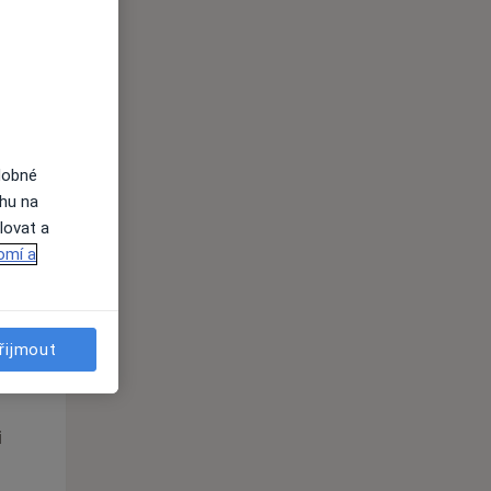
St
Čt
Pá
n
12 Srpen
13 Srpen
14 Srpen
i
dobné
ahu na
lovat a
omí a
St
Čt
Pá
řijmout
n
12 Srpen
13 Srpen
14 Srpen
i