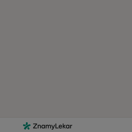
Kontakt
ZnamyLekar - Hlavní stránka