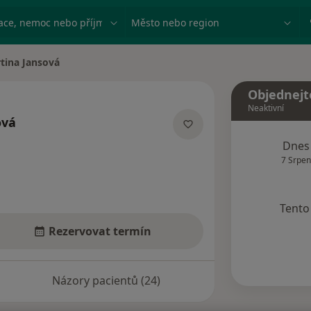
ace, nemoc nebo příjmení
Město nebo region
tina Jansová
ěsta
Objednejt
Neaktivní
ová
ializacích
Dnes
7 Srpen
Tento 
Rezervovat termín
Názory pacientů (24)