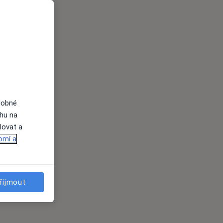
dobné
ahu na
lovat a
omí a
řijmout