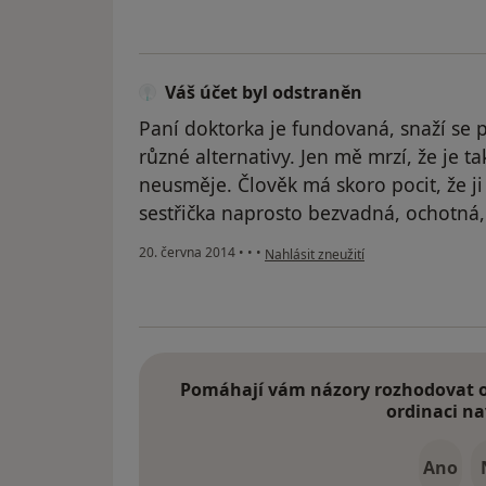
Váš účet byl odstraněn
Paní doktorka je fundovaná, snaží se p
různé alternativy. Jen mě mrzí, že je 
neusměje. Člověk má skoro pocit, že ji 
sestřička naprosto bezvadná, ochotná,
podle názoru uživatele Váš účet byl 
20. června 2014
•
•
•
Nahlásit zneužití
Pomáhají vám názory rozhodovat o 
ordinaci na
Ano