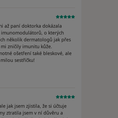
i až paní doktorka dokázala
u imunomodulátorů, o kterých
ích několik dermatologů jak přes
 mi zničily imunitu kůže.
otné ošetření také bleskové, ale
 milou sestřičku!
l odstraněn
le jak jsem zjistila, že si účtuje
y ztratila jsem v ní důvěru a