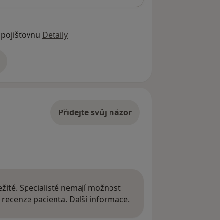
 pojišťovnu
Detaily
adrese
Přidejte svůj názor
žité. Specialisté nemají možnost
Další informace o názor
 recenze pacienta.
Další informace.