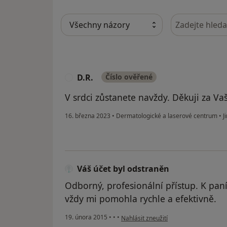
Hledejte v ná
D.R.
Číslo ověřené
D
V srdci zůstanete navždy. Děkuji za Vaš
16. března 2023
•
Dermatologické a laserové centrum
•
Ji
Váš účet byl odstraněn
Odborný, profesionální přístup. K pa
vždy mi pomohla rychle a efektivně.
podle názoru uživatele Váš účet byl o
19. února 2015
•
•
•
Nahlásit zneužití