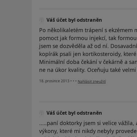
Váš účet byl odstraněn
Po několikaletém trápení s ekzémem m
pomoct jak formou injekcí, tak formo
jsem se dozvěděla až od ní. Dosavadn
kopírák psali jen kortikosteroidy, které
Minimální doba čekání v čekárně a sam
ne na úkor kvality. Oceňuju také velmi
podle názoru uživatele Váš účet by
18. prosince 2013
•
•
•
Nahlásit zneužití
Váš účet byl odstraněn
.....paní doktorky jsem si velice vážila, a
výkony, které mi nikdy nebyly proveden