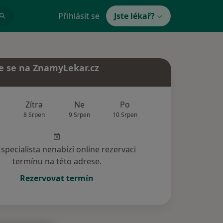
Přihlásit se
Jste lékař?
e se na ZnamyLekar.cz
Zítra
Ne
Po
Út
St
8 Srpen
9 Srpen
10 Srpen
11 Srpen
12 Srp
specialista nenabízí online rezervaci
termínu na této adrese.
Rezervovat termín