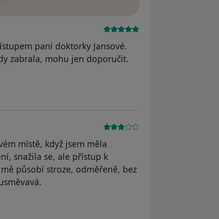
řístupem paní doktorky Jansové.
y zabrala, mohu jen doporučit.
dstraněn
svém místě, když jsem měla
, snažila se, ale přístup k
 mě působí stroze, odměřeně, bez
, usměvavá.
dstraněn