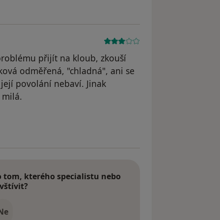
roblému přijít na kloub, zkouší
taková odměřená, "chladná", ani se
její povolání nebaví. Jinak
 milá.
odstraněn
tom, kterého specialistu nebo
vštívit?
Ne