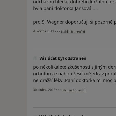
odcházím hledat dobrého kožního lék
byla paní doktorka Jansová.....
pro S. Wagner doporučuji si pozorně př
podle názoru uživatele Váš účet byl o
4. května 2013
•
•
•
Nahlásit zneužití
Váš účet byl odstraněn
po několikaleté zkušenosti s jiným d
ochotou a snahou řešit mé zdrav.prob
nejdražší léky .Paní doktorka mi moc 
podle názoru uživatele Váš účet byl 
30. dubna 2013
•
•
•
Nahlásit zneužití