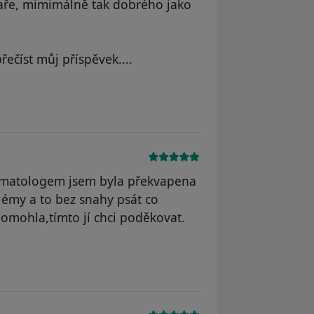
aře, mimimálně tak dobrého jako
ečíst můj příspěvek....
dstraněn
ermatologem jsem byla překvapena
lémy a to bez snahy psát co
pomohla,tímto jí chci poděkovat.
odstraněn