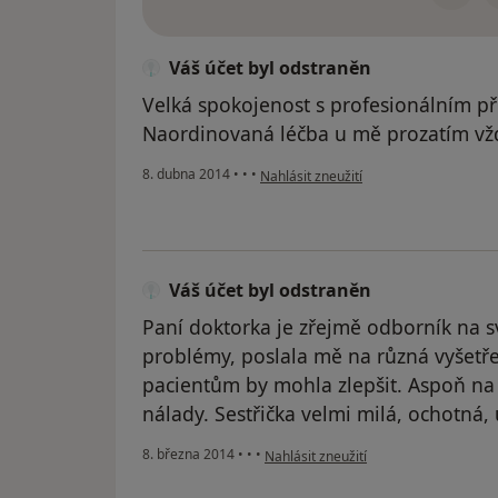
Váš účet byl odstraněn
Velká spokojenost s profesionálním p
Naordinovaná léčba u mě prozatím vžd
podle názoru uživatele Váš účet byl o
8. dubna 2014
•
•
•
Nahlásit zneužití
Váš účet byl odstraněn
Paní doktorka je zřejmě odborník na 
problémy, poslala mě na různá vyšetření
pacientům by mohla zlepšit. Aspoň na
nálady. Sestřička velmi milá, ochotná
podle názoru uživatele Váš účet byl o
8. března 2014
•
•
•
Nahlásit zneužití