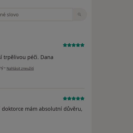
zorech
í trpělivou péči. Dana
podle názoru uživatele D.R.
ný
•
Nahlásit zneužití
ní doktorce mám absolutní důvěru,
dstraněn