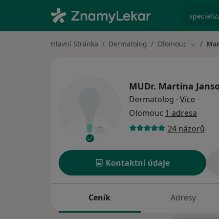
specializ
Hlavní Stránka
Dermatolog
Olomouc
Mar
Změna m
MUDr.
Martina Jans
o spec
Dermatolog
·
Více
Olomouc
1 adresa
24 názorů
Kontaktní údaje
Ceník
Adresy