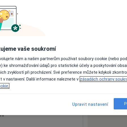
ách nejsou k dispozici
ádné informace o svých službách.
ujeme vaše soukromí
ovolujete nám a našim partnerům používat soubory cookie (nebo po
e) ke shromažďování údajů pro statistické účely a poskytování obs
ich zvyklostí při procházení. Své preference můžete kdykoli zkontro
um
t v nastavení. Další informace naleznete v
zásadách ochrany soukr
okie.
 mapu
 otevře v nové záložce
P
Upravit nastavení
ní