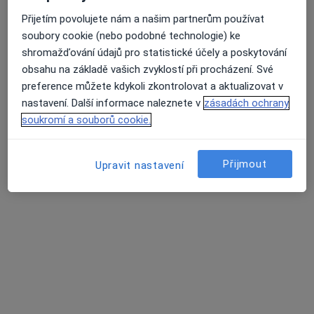
Terapie ETHOS
Přijetím povolujete nám a našim partnerům používat
Partnerská psychoterapie
2 000 Kč
soubory cookie (nebo podobné technologie) ke
shromažďování údajů pro statistické účely a poskytování
Tento specialista nenabízí online rezervaci termínu na této adrese.
obsahu na základě vašich zvyklostí při procházení. Své
preference můžete kdykoli zkontrolovat a aktualizovat v
Rezervovat termín
nastavení. Další informace naleznete v
zásadách ochrany
soukromí a souborů cookie.
Přijmout
Upravit nastavení
Mgr. Radka Matesová
·
Více
Psychoterapeut, Psycholog, Dětský psycholog
35 názorů
Na Úbočí 12, Praha
•
Mapa