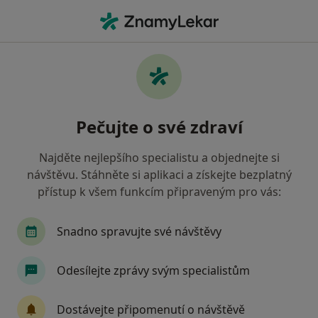
Hla
Anorexie • Praha, hl město Praha
Filtry
• 1
Mapa
Anorexie Praha
Pečujte o své zdraví
Jak řadíme výsledky vyhledávání?
Najděte nejlepšího specialistu a objednejte si
návštěvu. Stáhněte si aplikaci a získejte bezplatný
Jakého specialistu hledáte?
přístup k všem funkcím připraveným pro vás:
Psychoterapeut
Psycholog
Snadno spravujte své návštěvy
Dětský psycholog
Psychiatr
Odesílejte zprávy svým specialistům
Terapeut
Zobrazit více
Dostávejte připomenutí o návštěvě