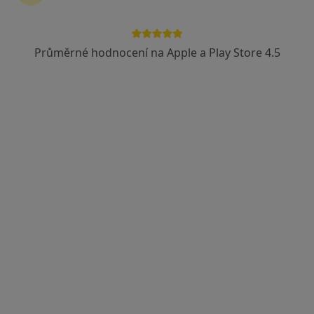
Průměrné hodnocení na Apple a Play Store 4.5
Mgr. Tereza Kubišová
Psychoterapeut
Adresa
Online
Dusíkova 2, Praha
•
Mapa
Mgr. Tereza Kubišová: Psychoterapie, poradenství
Individuální psychoterapie
1 400 Kč
Tento specialista nenabízí online rezervaci termínu na této adrese.
Rezervovat termín