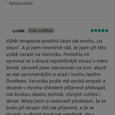
podle názoru uživatele Michal
•
Nahlásit zneužití
Luděk
Číslo ověřené
L
Výběr terapeuta probíhá často tak trochu „na
slepo“. A já jsem nesmírně rád, že jsem při této
volbě narazil na Veroniku. Pomohla mi
vyrovnat se s dosud nejobtížnější situací v mém
životě, zároveň jsme zapracovali na tom, abych
se stal vyrovnanějším a snad i trochu lepším
člověkem. Veronika podle mě vyniká empatií a
dovede v mnoha ohledech příjemně překvapit,
má širokou zásobu technik, různých cvičení i
témat. Nikdy jsem si nedovedl představit, že se
budu při terapii cítit tak příjemně, a že se
dovedu o věcech bavit tak otevřeně, ale s