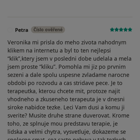
Petra
Číslo ověřené
P
Veronika mi prisla do meho zivota nahodnym
klikem na internetu a byl to ten nejlepsi
“klik”,ktery jsem v posledni dobe udelala a mela
jsem proste “kliku”. Pomohla mi jiz po prvnim
sezeni a dale spolu uspesne zvladame narocne
obdobi po rozvodu a cas stridave pece. Je to
terapeutka, kterou chcete mit, protoze najit
vhodneho a zkuseneho terapeuta je v dnesni
siroke nabidce tezke. Leci Vam dusi a komu ji
sverite? Musite druhe strane duverovat. Krome
toho, ze splnuje mou predstavu terapie, je
lidska a velmi chytra, vysvetluje, dokazeme se
spolecne smat, coz casto nebyva v tak tezkych