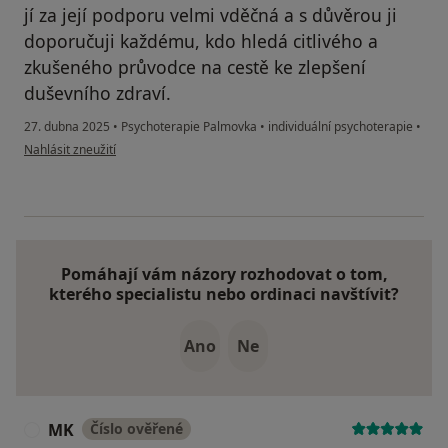
jí za její podporu velmi vděčná a s důvěrou ji
doporučuji každému, kdo hledá citlivého a
zkušeného průvodce na cestě ke zlepšení
duševního zdraví.
27. dubna 2025
•
Psychoterapie Palmovka
•
individuální psychoterapie
•
podle názoru uživatele N
Nahlásit zneužití
Pomáhají vám názory rozhodovat o tom,
kterého specialistu nebo ordinaci navštívit?
Ano
Ne
MK
Číslo ověřené
M