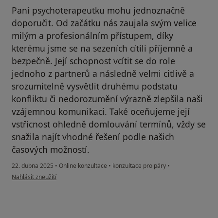
Paní psychoterapeutku mohu jednoznačně
doporučit. Od začátku nás zaujala svým velice
milým a profesionálním přístupem, díky
kterému jsme se na sezeních cítili příjemně a
bezpečně. Její schopnost vcítit se do role
jednoho z partnerů a následně velmi citlivě a
srozumitelně vysvětlit druhému podstatu
konfliktu či nedorozumění výrazně zlepšila naši
vzájemnou komunikaci. Také oceňujeme její
vstřícnost ohledně domlouvání termínů, vždy se
snažila najít vhodné řešení podle našich
časových možností.
22. dubna 2025
•
Online konzultace
•
konzultace pro páry
•
podle názoru uživatele MK
Nahlásit zneužití