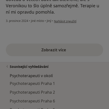
Veronikou to šlo úplně samozřejmě. Terapie u
ní mi opravdu pomohla.
podle názoru uživatele Luděk
3. prosince 2024
•
jiné místo
•
Jiný
•
Nahlásit zneužití
Zobrazit více
výše uvedené názory
Související vyhledávání
Psychoterapeuti v okolí
Psychoterapeuti Praha 1
Psychoterapeuti Praha 2
Psychoterapeuti Praha 6