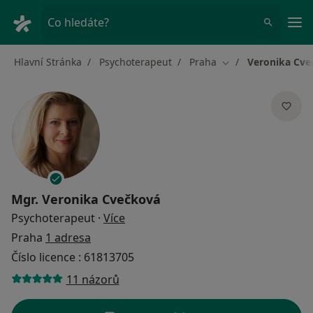
Hla
Co hledáte?
Hlavní Stránka
Psychoterapeut
Praha
Veronika Cve
Změna města
Mgr.
Veronika Cvečková
o specializacích
Psychoterapeut
·
Více
Praha
1 adresa
Číslo licence : 61813705
11 názorů