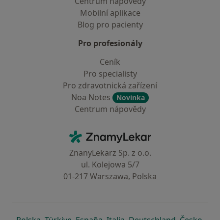
Centrum nápovědy
Mobilní aplikace
Blog pro pacienty
Pro profesionály
Ceník
Pro specialisty
Pro zdravotnická zařízení
Noa Notes
Novinka
Centrum nápovědy
Kontakt
ZnamyLekar - Hlavní stránka
ZnanyLekarz Sp. z o.o.
ul. Kolejowa 5/7
01-217 Warszawa, Polska
se otevře v nové záložce
se otevře v nové záložce
se otevře v nové záložce
se otevře v nové záložce
se otevře v 
se o