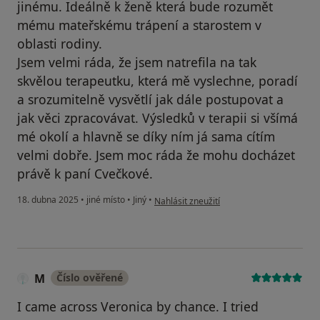
jinému. Ideálně k ženě která bude rozumět
mému mateřskému trápení a starostem v
oblasti rodiny.
Jsem velmi ráda, že jsem natrefila na tak
skvělou terapeutku, která mě vyslechne, poradí
a srozumitelně vysvětlí jak dále postupovat a
jak věci zpracovávat. Výsledků v terapii si všímá
mé okolí a hlavně se díky ním já sama cítím
velmi dobře. Jsem moc ráda že mohu docházet
právě k paní Cvečkové.
podle názoru uživatele K.S.
18. dubna 2025
•
jiné místo
•
Jiný
•
Nahlásit zneužití
M
Číslo ověřené
I came across Veronica by chance. I tried