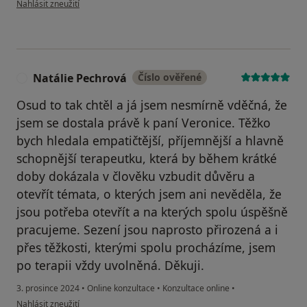
Nahlásit zneužití
Natálie Pechrová
Číslo ověřené
N
Osud to tak chtěl a já jsem nesmírně vděčná, že
jsem se dostala právě k paní Veronice. Těžko
bych hledala empatičtější, příjemnější a hlavně
schopnější terapeutku, která by během krátké
doby dokázala v člověku vzbudit důvěru a
otevřít témata, o kterých jsem ani nevěděla, že
jsou potřeba otevřít a na kterých spolu úspěšně
pracujeme. Sezení jsou naprosto přirozená a i
přes těžkosti, kterými spolu procházíme, jsem
po terapii vždy uvolněná. Děkuji.
3. prosince 2024
•
Online konzultace
•
Konzultace online
•
podle názoru uživatele Natálie Pechrová
Nahlásit zneužití