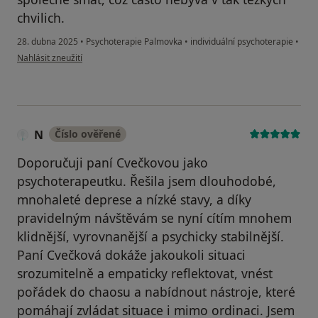
chvilich.
28. dubna 2025
•
Psychoterapie Palmovka
•
individuální psychoterapie
•
podle názoru uživatele Petra
Nahlásit zneužití
N
Číslo ověřené
Doporučuji paní Cvečkovou jako
psychoterapeutku. Řešila jsem dlouhodobé,
mnohaleté deprese a nízké stavy, a díky
pravidelným návštěvám se nyní cítím mnohem
klidnější, vyrovnanější a psychicky stabilnější.
Paní Cvečková dokáže jakoukoli situaci
srozumitelně a empaticky reflektovat, vnést
pořádek do chaosu a nabídnout nástroje, které
pomáhají zvládat situace i mimo ordinaci. Jsem