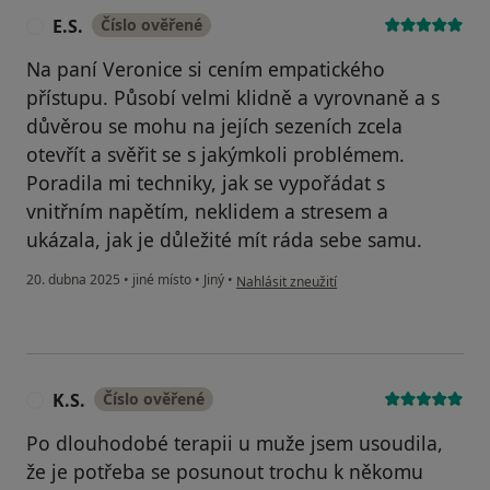
E.S.
Číslo ověřené
E
Na paní Veronice si cením empatického
přístupu. Působí velmi klidně a vyrovnaně a s
důvěrou se mohu na jejích sezeních zcela
otevřít a svěřit se s jakýmkoli problémem.
Poradila mi techniky, jak se vypořádat s
vnitřním napětím, neklidem a stresem a
ukázala, jak je důležité mít ráda sebe samu.
podle názoru uživatele E.S.
20. dubna 2025
•
jiné místo
•
Jiný
•
Nahlásit zneužití
K.S.
Číslo ověřené
K
Po dlouhodobé terapii u muže jsem usoudila,
že je potřeba se posunout trochu k někomu