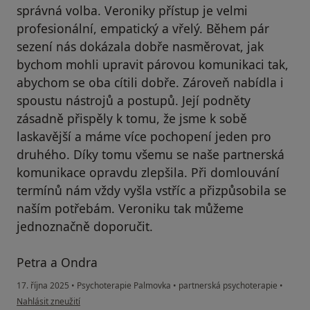
správná volba. Veroniky přístup je velmi
profesionální, empatický a vřelý. Během pár
sezení nás dokázala dobře nasměrovat, jak
bychom mohli upravit párovou komunikaci tak,
abychom se oba cítili dobře. Zároveň nabídla i
spoustu nástrojů a postupů. Její podněty
zásadně přispěly k tomu, že jsme k sobě
laskavější a máme více pochopení jeden pro
druhého. Díky tomu všemu se naše partnerská
komunikace opravdu zlepšila. Při domlouvání
termínů nám vždy vyšla vstříc a přizpůsobila se
naším potřebám. Veroniku tak můžeme
jednoznačně doporučit.
Petra a Ondra
17. října 2025
•
Psychoterapie Palmovka
•
partnerská psychoterapie
•
podle názoru uživatele Petra
Nahlásit zneužití