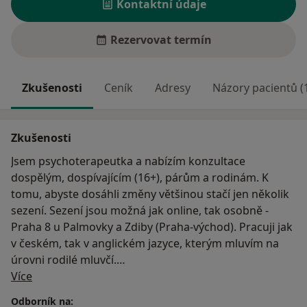
Kontaktní údaje
Rezervovat termín
Zkušenosti
Ceník
Adresy
Názory pacientů (
Zkušenosti
Jsem psychoterapeutka a nabízím konzultace
dospělým, dospívajícím (16+), párům a rodinám. K
tomu, abyste dosáhli změny většinou stačí jen několik
sezení. Sezení jsou možná jak online, tak osobně -
Praha 8 u Palmovky a Zdiby (Praha-východ). Pracuji jak
v českém, tak v anglickém jazyce, kterým mluvím na
úrovni rodilé mluvčí.
O mně
Více
Vyrostla jsem v Praze. Více než 20 let jsem strávila v
Odborník na: