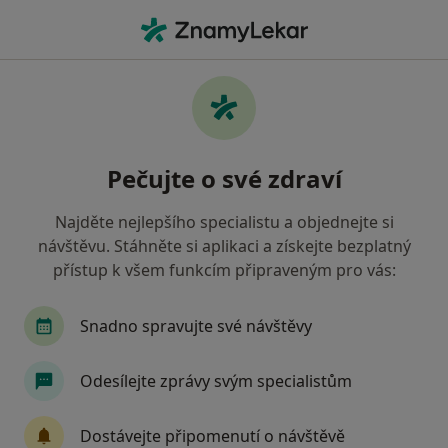
Hla
Pohlavně Přenosné Nemoci • Praha, hl město Praha
Filtry
• 1
Mapa
Pohlavně přenosné nemoci Praha
Pečujte o své zdraví
Jak řadíme výsledky vyhledávání?
Najděte nejlepšího specialistu a objednejte si
návštěvu. Stáhněte si aplikaci a získejte bezplatný
Jakého specialistu hledáte?
přístup k všem funkcím připraveným pro vás:
Gynekolog
Chirurg
Dermatolog
Diag
Snadno spravujte své návštěvy
Odesílejte zprávy svým specialistům
Dostávejte připomenutí o návštěvě