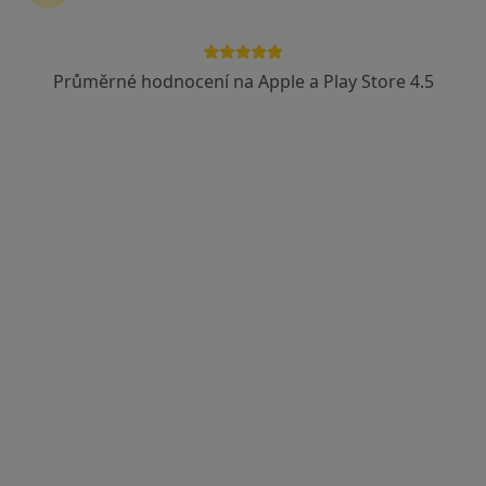
Průměrné hodnocení na Apple a Play Store 4.5
Medicinské a estetické centrum Markin
Gynekolog, Sexuolog, Dietolog
105 názorů
Žukovského 888/2, Praha
•
Mapa
Medicinské a estetické centrum Markin
Tato klinika nemá specialisty s dostupnými termíny v online kalendáři
Zobrazit profil