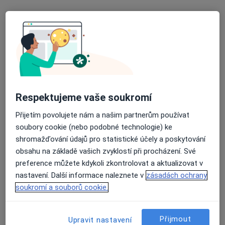
Jana Racková
·
Více
Gynekolog
10 názorů
Na Dolejšku 286, Mochov 25087, Praha
•
Mapa
Gynovum s. r.o.
Gynekologické vyšetření
od 700 kč
Respektujeme vaše soukromí
Tento specialista nenabízí online rezervaci termínu na této adrese.
Přijetím povolujete nám a našim partnerům používat
soubory cookie (nebo podobné technologie) ke
Rezervovat termín
shromažďování údajů pro statistické účely a poskytování
obsahu na základě vašich zvyklostí při procházení. Své
preference můžete kdykoli zkontrolovat a aktualizovat v
nastavení. Další informace naleznete v
zásadách ochrany
soukromí a souborů cookie.
Přijmout
Upravit nastavení