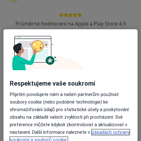
Zůstaňte doma a vyberte online konzultaci pro
zahájení nebo pokračování léčby. Pokud to
potřebujete, můžete si také objednat návštěvu v
Průměrné hodnocení na Apple a Play Store 4.5
ordinaci.
Zobrazit profily specialistů
Jak to funguje?
Respektujeme vaše soukromí
Odborníci
Přijetím povolujete nám a našim partnerům používat
soubory cookie (nebo podobné technologie) ke
shromažďování údajů pro statistické účely a poskytování
Alena Kudělková
obsahu na základě vašich zvyklostí při procházení. Své
preference můžete kdykoli zkontrolovat a aktualizovat v
Gynekolog
Ostrava-Zabřeh
nastavení. Další informace naleznete v
zásadách ochrany
soukromí a souborů cookie.