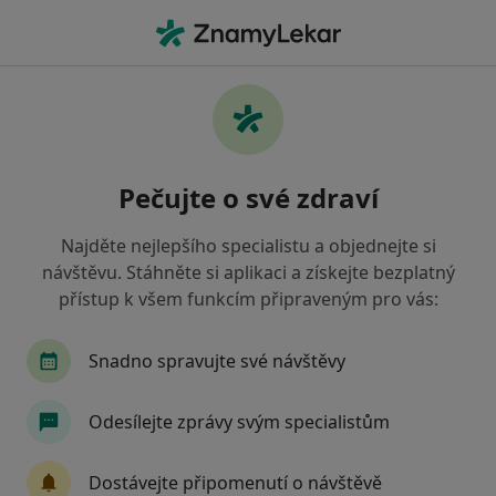
Hla
Co hledáte?
Hlavní Stránka
Nemoci
Pohlavně Přenosné Nemoci
Pohlavně přenosné nemoci -
Pečujte o své zdraví
informace, specialisté, otázky a
odpovědi
Najděte nejlepšího specialistu a objednejte si
návštěvu. Stáhněte si aplikaci a získejte bezplatný
přístup k všem funkcím připraveným pro vás:
Snadno spravujte své návštěvy
Informace
Odesílejte zprávy svým specialistům
Dbejte o své zdraví
Dostávejte připomenutí o návštěvě