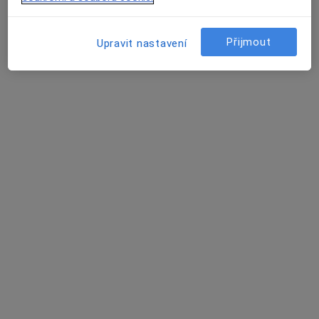
Jana Racková
Přijmout
Upravit nastavení
Gynekolog
Praha
Petra Filová
Gynekolog
Praha
Viktoriia Nevynna
Gynekolog
Kroměříž
Elena Sudarikova