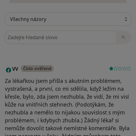
Hledejte v názorech
VV
Číslo ověřené
V
Za lékařkou jsem přišla s akutním problémem,
vystrašená, a první, co mi sdělila, když ležím na
křesle, bylo, zda jsem nezhubla, že vidí, že mi visí
kůže na vnitřních stehnech. (Podotýkám, že
nezhubla a nemělo to nijakou souvislost s mým
problémem, i kdybych zhubla.) Žádný lékař si
nemůže dovolit takové nemístné komentáře. Byla
jsem naprosto v šoku, žádným způsobem toto