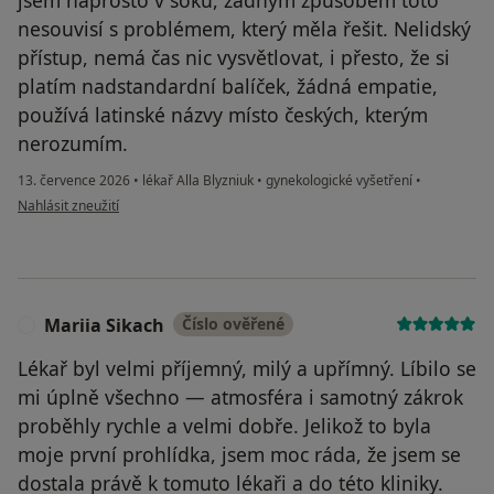
nesouvisí s problémem, který měla řešit. Nelidský
přístup, nemá čas nic vysvětlovat, i přesto, že si
platím nadstandardní balíček, žádná empatie,
používá latinské názvy místo českých, kterým
nerozumím.
13. července 2026
•
lékař Alla Blyzniuk
•
gynekologické vyšetření
•
podle názoru uživatele VV
Nahlásit zneužití
Mariia Sikach
Číslo ověřené
M
Lékař byl velmi příjemný, milý a upřímný. Líbilo se
mi úplně všechno — atmosféra i samotný zákrok
proběhly rychle a velmi dobře. Jelikož to byla
moje první prohlídka, jsem moc ráda, že jsem se
dostala právě k tomuto lékaři a do této kliniky.