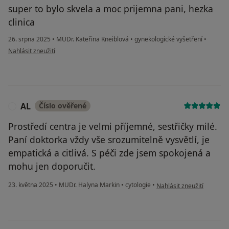
super to bylo skvela a moc prijemna pani, hezka
clinica
26. srpna 2025
•
MUDr. Kateřina Kneiblová
•
gynekologické vyšetření
•
podle názoru uživatele Yulianna
Nahlásit zneužití
AL
Číslo ověřené
A
Prostředí centra je velmi příjemné, sestřičky milé.
Paní doktorka vždy vše srozumitelně vysvětlí, je
empatická a citlivá. S péči zde jsem spokojená a
mohu jen doporučit.
podle názoru uživatele AL
23. května 2025
•
MUDr. Halyna Markin
•
cytologie
•
Nahlásit zneužití