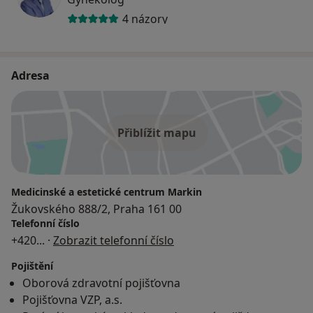
4 názory
Adresa
Přiblížit mapu
Medicinské a estetické centrum Markin
Žukovského 888/2, Praha 161 00
Telefonní číslo
+420
... ·
Zobrazit telefonní číslo
Pojištění
Oborová zdravotní pojišťovna
Pojišťovna VZP, a.s.