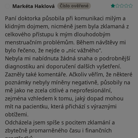
Markéta Haklová
Číslo ověřené
M
Paní doktorka působila při komunikaci milým a
klidným dojmem, nicméně jsem byla zklamaná z
celkového přístupu k mým dlouhodobým
menstruačním problémům. Během návštěvy mi
bylo řečeno, že nejde o „nic vážného“.
Nebyla mi nabídnuta žádná snaha o podrobnější
diagnostiku ani doporučení dalších vyšetření.
Zazněly také komentáře. Ačkoliv věřím, že některé
poznámky nebyly míněny negativně, působily na
mě jako ne zcela citlivé a neprofesionální,
zejména vzhledem k tomu, jaký dopad mohou
mít na pacientku, která přichází s výraznými
obtížemi.
Odcházela jsem spíše s pocitem zklamání a
zbytečně promarněného času i finančních