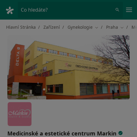
Hla
Co hledáte?
Hlavní Stránka
Zařízení
Gynekologie
Praha
Me
Změna města
Změna 
Medicinské a estetické centrum Markin