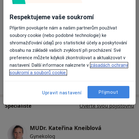
Prenatální vyšetření
Respektujeme vaše soukromí
Gynekologický ultrazvuk
Přijetím povolujete nám a našim partnerům používat
soubory cookie (nebo podobné technologie) ke
Gynekologické vyšetření
shromažďování údajů pro statistické účely a poskytování
gynekologické vyšetření
Podrobnosti
obsahu na základě vašich zvyklostí při procházení. Své
preference můžete kdykoli zkontrolovat a aktualizovat v
+1 služba
nastavení. Další informace naleznete v
zásadách ochrany
soukromí a souborů cookie.
Jak fungují ceny?
Přijmout
Upravit nastavení
Specialisté
Ověřte svou pojišťovnu
MUDr. Kateřina Kneiblová
Gynekolog