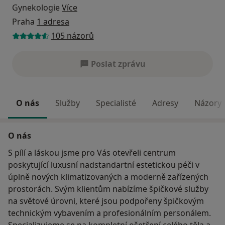
Gynekologie
Více
Praha
1 adresa
105 názorů
Poslat zprávu
O nás
Služby
Specialisté
Adresy
Názory
O nás
S pílí a láskou jsme pro Vás otevřeli centrum
poskytující luxusní nadstandartní estetickou péči v
úplně nových klimatizovaných a moderně zařízených
prostorách. Svým klientům nabízíme špičkové služby
na světové úrovni, které jsou podpořeny špičkovým
technickým vybavením a profesionálním personálem.
Specializujeme se na kompletní ošetření celého těla a