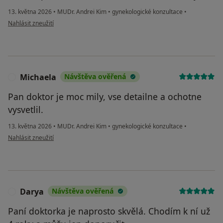
13. května 2026
•
MUDr. Andrei Kim
•
gynekologické konzultace
•
podle názoru uživatele Mariia Sikach
Nahlásit zneužití
Michaela
Návštěva ověřená
M
Pan doktor je moc mily, vse detailne a ochotne
vysvetlil.
13. května 2026
•
MUDr. Andrei Kim
•
gynekologické konzultace
•
podle názoru uživatele Michaela
Nahlásit zneužití
Darya
Návštěva ověřená
D
Paní doktorka je naprosto skvělá. Chodím k ní už