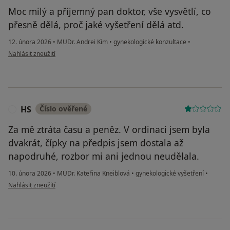
Moc milý a příjemný pan doktor, vše vysvětlí, co
přesně dělá, proč jaké vyšetření dělá atd.
12. února 2026
•
MUDr. Andrei Kim
•
gynekologické konzultace
•
podle názoru uživatele Lída
Nahlásit zneužití
HS
Číslo ověřené
H
Za mě ztráta času a peněz. V ordinaci jsem byla
dvakrát, čípky na předpis jsem dostala až
napodruhé, rozbor mi ani jednou neudělala.
10. února 2026
•
MUDr. Kateřina Kneiblová
•
gynekologické vyšetření
•
podle názoru uživatele HS
Nahlásit zneužití