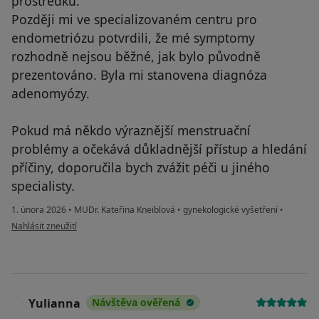
prostředků.
Později mi ve specializovaném centru pro
endometriózu potvrdili, že mé symptomy
rozhodně nejsou běžné, jak bylo původně
prezentováno. Byla mi stanovena diagnóza
adenomyózy.
Pokud má někdo výraznější menstruační
problémy a očekává důkladnější přístup a hledání
příčiny, doporučila bych zvážit péči u jiného
specialisty.
1. února 2026
•
MUDr. Kateřina Kneiblová
•
gynekologické vyšetření
•
podle názoru uživatele Markéta Haklová
Nahlásit zneužití
Yulianna
Návštěva ověřená
Y