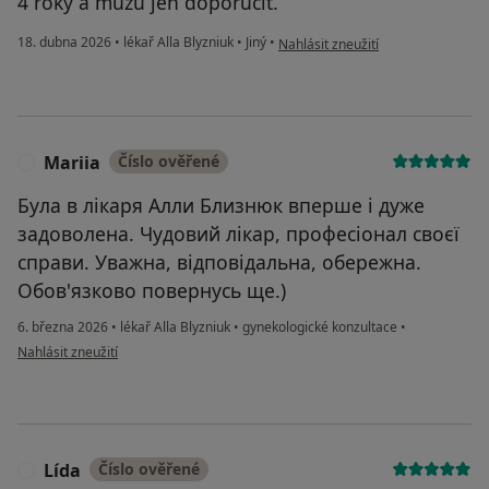
4 roky a můžu jen doporučit.
podle názoru uživatele Darya
18. dubna 2026
•
lékař Alla Blyzniuk
•
Jiný
•
Nahlásit zneužití
Mariia
Číslo ověřené
M
Була в лікаря Алли Близнюк вперше і дуже
задоволена. Чудовий лікар, професіонал своєї
справи. Уважна, відповідальна, обережна.
Обов'язково повернусь ще.)
6. března 2026
•
lékař Alla Blyzniuk
•
gynekologické konzultace
•
podle názoru uživatele Mariia
Nahlásit zneužití
Lída
Číslo ověřené
L