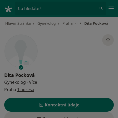
Hla
Co hledáte?
Hlavní Stránka
Gynekolog
Praha
Dita Pocková
Změna města
Dita Pocková
o specializacích
Gynekolog
·
Více
Praha
1 adresa
Kontaktní údaje