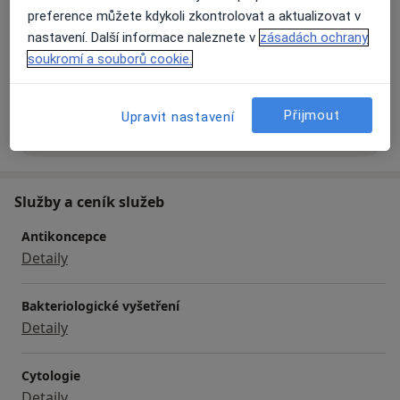
Hlavní léčená onemocnění
preference můžete kdykoli zkontrolovat a aktualizovat v
Infekce pohlavních orgánů
Bolesti břicha
nastavení. Další informace naleznete v
zásadách ochrany
Menstruační poruchy
Pohlavně přenosné nemoci
soukromí a souborů cookie.
a11y_sr_more_diseases
Genitální herpes
+25
Přijmout
Upravit nastavení
Více
o zkušenostech
Služby a ceník služeb
Antikoncepce
Detaily
Bakteriologické vyšetření
Detaily
Cytologie
Detaily