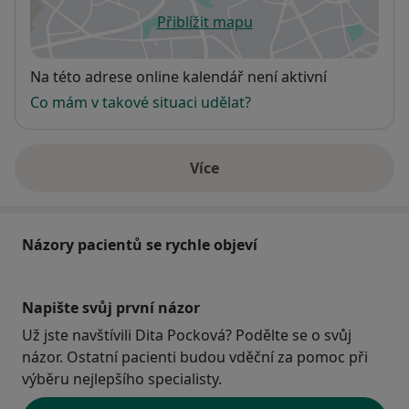
Přiblížit mapu
se otevře v nové záložce
Dostupnost
Na této adrese online kalendář není aktivní
Co mám v takové situaci udělat?
Více
o adrese
Názory pacientů se rychle objeví
Napište svůj první názor
Už jste navštívili Dita Pocková? Podělte se o svůj
názor. Ostatní pacienti budou vděční za pomoc při
výběru nejlepšího specialisty.