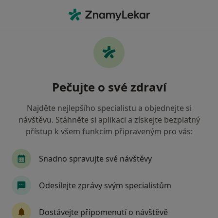
Hla
Co hledáte?
Hlavní Stránka
Nemoci
Dysplázie Děložního Čípku
Dysplázie děložního čípku -
Pečujte o své zdraví
informace, specialisté, otázky a
odpovědi
Najděte nejlepšího specialistu a objednejte si
návštěvu. Stáhněte si aplikaci a získejte bezplatný
přístup k všem funkcím připraveným pro vás:
Snadno spravujte své návštěvy
Informace
Odesílejte zprávy svým specialistům
Dbejte o své zdraví
Dostávejte připomenutí o návštěvě