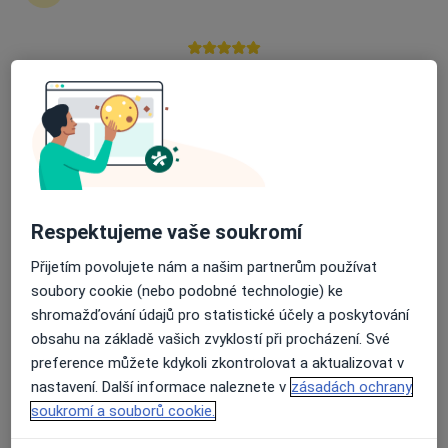
Zůstaňte doma a vyberte online konzultaci pro
zahájení nebo pokračování léčby. Pokud to
potřebujete, můžete si také objednat návštěvu v
Průměrné hodnocení na Apple a Play Store 4.5
ordinaci.
Zobrazit profily specialistů
Jak to funguje?
Respektujeme vaše soukromí
Přijetím povolujete nám a našim partnerům používat
Odborníci
soubory cookie (nebo podobné technologie) ke
shromažďování údajů pro statistické účely a poskytování
obsahu na základě vašich zvyklostí při procházení. Své
Hynek Kudělka
preference můžete kdykoli zkontrolovat a aktualizovat v
nastavení. Další informace naleznete v
zásadách ochrany
Gynekolog
soukromí a souborů cookie.
Karviná