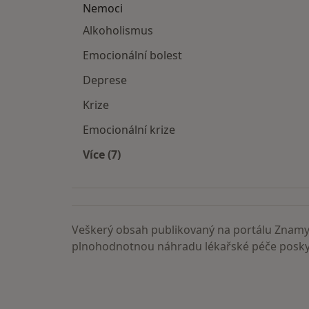
Nemoci
Alkoholismus
Emocionální bolest
Deprese
Krize
Emocionální krize
Více (7)
Více v kategorii: Nemoci
Veškerý obsah publikovaný na portálu ZnamyL
plnohodnotnou náhradu lékařské péče poskyt