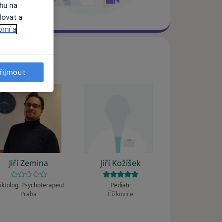
ahu na
lovat a
omí a
řijmout
Jiří Zemina
Jiří Kožíšek
iktolog, Psychoterapeut
Pediatr
Praha
Čížkovice