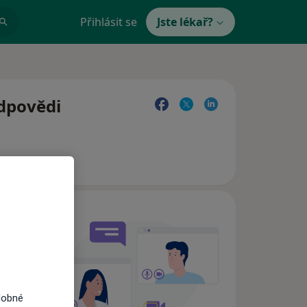
Přihlásit se
Jste lékař?
odpovědi
e,
dobné