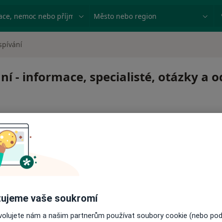
ace, nemoc nebo příjmení
Město nebo region
spívání
í - informace, specialisté, otázky a 
 pro zahájení nebo pokračování léčby. Pokud to potřebujet
ujeme vaše soukromí
ci.
ovolujete nám a našim partnerům používat soubory cookie (nebo po