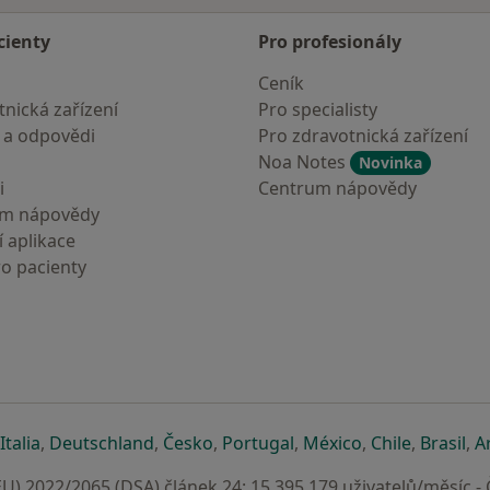
cienty
Pro profesionály
Ceník
nická zařízení
Pro specialisty
 a odpovědi
Pro zdravotnická zařízení
Noa Notes
Novinka
i
Centrum nápovědy
um nápovědy
 aplikace
ro pacienty
záložce
 v nové záložce
e otevře v nové záložce
se otevře v nové záložce
se otevře v nové záložce
se otevře v nové záložce
se otevře v nové záložc
se otevře v nov
se otevře
se 
Italia
,
Deutschland
,
Česko
,
Portugal
,
México
,
Chile
,
Brasil
,
A
U) 2022/2065 (DSA) článek 24: 15.395.179 uživatelů/měsíc -