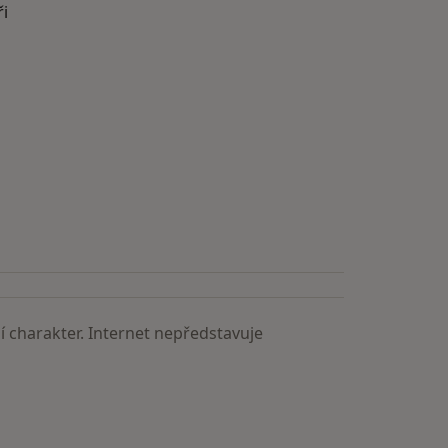
ři
astěji vyhledávaní lékaři
 charakter. Internet nepředstavuje