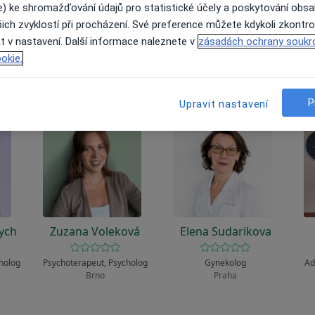
 to funguje?
e) ke shromažďování údajů pro statistické účely a poskytování obs
ich zvyklostí při procházení. Své preference můžete kdykoli zkontro
t v nastavení. Další informace naleznete v
zásadách ochrany soukr
okie.
P
Upravit nastavení
ych
Zuzana Voleková
Elena Sudarikova
cholog
Psychoterapeut, Psycholog
Gynekolog
Ad
Brno
Praha