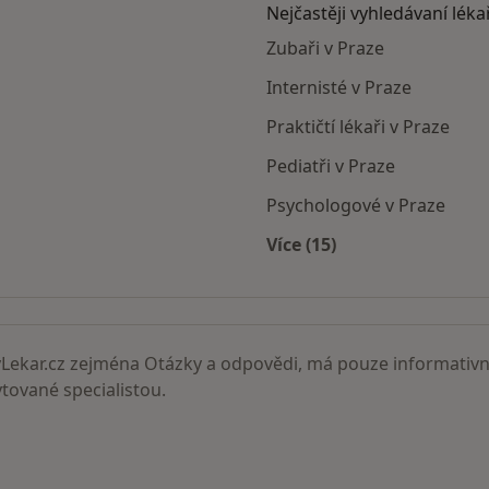
Nejčastěji vyhledávaní léka
Zubaři v Praze
Internisté v Praze
Praktičtí lékaři v Praze
Pediatři v Praze
Psychologové v Praze
Více (15)
Více v kategorii: Nejč
ekar.cz zejména Otázky a odpovědi, má pouze informativní
ované specialistou.