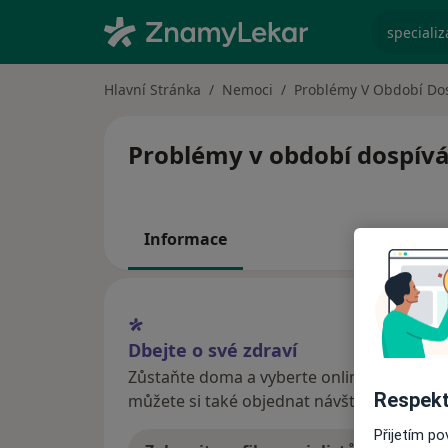
specializ
Hlavní Stránka
Nemoci
Problémy V Období Do
Problémy v období dospíván
Informace
Dbejte o své zdraví
Zůstaňte doma a vyberte online konzultaci
Respekt
můžete si také objednat návštěvu v ordina
Přijetím p