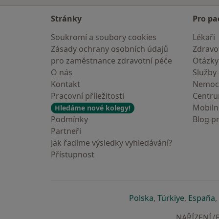
Stránky
Pro pa
Soukromí a soubory cookies
Lékaři
Zásady ochrany osobních údajů
Zdravot
pro zaměstnance zdravotní péče
Otázky
O nás
Služby
Kontakt
Nemoc
Pracovní příležitosti
Centr
Mobilní
Hledáme nové kolegy!
Podmínky
Blog p
Partneři
Jak řadíme výsledky vyhledávání?
Přístupnost
se otevře v nové 
se otevře
s
Polska
,
Türkiye
,
España
,
NAŘÍZENÍ (E