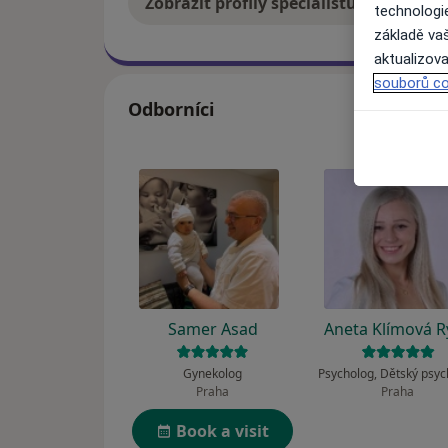
Zobrazit profily specialistů
Jak
technologi
základě vaš
aktualizova
souborů co
Odborníci
Samer Asad
Aneta Klímová R
Gynekolog
Psycholog, Dětský psy
Praha
Praha
Book a visit