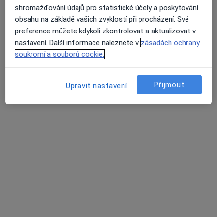
shromažďování údajů pro statistické účely a poskytování
MUDr. Martin Hajšl, Ph.D.
obsahu na základě vašich zvyklostí při procházení. Své
·
Více
preference můžete kdykoli zkontrolovat a aktualizovat v
Kardiolog
nastavení. Další informace naleznete v
zásadách ochrany
Na Dlouhém lánu 563/11, Praha
•
Mapa
soukromí a souborů cookie.
Kardio Šestka
Tento specialista nenabízí online rezervaci termínu na této adrese.
Přijmout
Upravit nastavení
Rezervovat termín
MUDr. Amir Taherzadeh