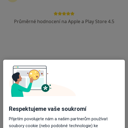
Průměrné hodnocení na Apple a Play Store 4.5
MUDr. Jana Bucková
·
Více
Kardiolog, Internista
5 názorů
Sluneční náměstí 2588/14, Praha
•
Mapa
Kardiologie Interna Hůrka
Tento specialista nenabízí online rezervaci termínu na této adrese.
Rezervovat termín
Respektujeme vaše soukromí
Přijetím povolujete nám a našim partnerům používat
soubory cookie (nebo podobné technologie) ke