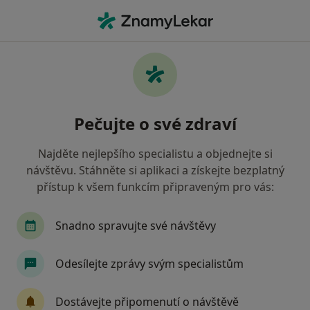
Hla
Arytmie • Praha, hl město Praha
Filtry
• 1
Mapa
Arytmie Praha
Pečujte o své zdraví
Jak řadíme výsledky vyhledávání?
Najděte nejlepšího specialistu a objednejte si
návštěvu. Stáhněte si aplikaci a získejte bezplatný
Jakého specialistu hledáte?
přístup k všem funkcím připraveným pro vás:
Kardiolog
Internista
Kouč
Terapeut
Snadno spravujte své návštěvy
Odesílejte zprávy svým specialistům
Dostávejte připomenutí o návštěvě