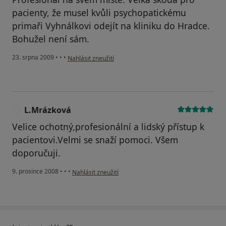
pacienty, že musel kvůli psychopatickému
primaři Vyhnálkovi odejít na kliniku do Hradce.
Bohužel není sám.
podle názoru uživatele Pacient
23. srpna 2009
•
•
•
Nahlásit zneužití
L.Mrázková
L
Velice ochotný,profesionální a lidský přístup k
pacientovi.Velmi se snaží pomoci. Všem
doporučuji.
podle názoru uživatele L.Mrázková
9. prosince 2008
•
•
•
Nahlásit zneužití