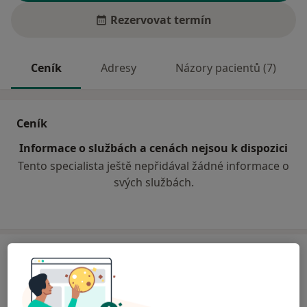
Rezervovat termín
Ceník
Adresy
Názory pacientů (7)
Ceník
Informace o službách a cenách nejsou k dispozici
Tento specialista ještě nepřidával žádné informace o
svých službách.
Adresa
Poliklinika Rokycanova
Rokycanova 2798,
Pardubice V
,
Pardubice
53002