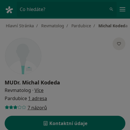
Hla
Co hledáte?
Hlavní Stránka
Revmatolog
Pardubice
Michal Kodeda
MUDr.
Michal Kodeda
o specializacích
Revmatolog
·
Více
Pardubice
1 adresa
7 názorů
Kontaktní údaje