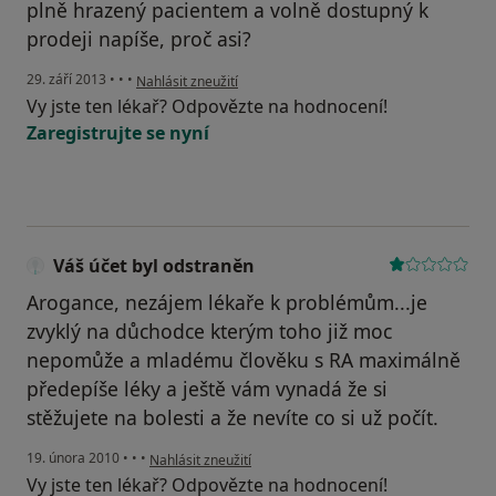
plně hrazený pacientem a volně dostupný k
prodeji napíše, proč asi?
podle názoru uživatele Váš účet byl odstraněn
29. září 2013
•
•
•
Nahlásit zneužití
Vy jste ten lékař? Odpovězte na hodnocení!
Zaregistrujte se nyní
Váš účet byl odstraněn
Arogance, nezájem lékaře k problémům...je
zvyklý na důchodce kterým toho již moc
nepomůže a mladému člověku s RA maximálně
předepíše léky a ještě vám vynadá že si
stěžujete na bolesti a že nevíte co si už počít.
podle názoru uživatele Váš účet byl odstraněn
19. února 2010
•
•
•
Nahlásit zneužití
Vy jste ten lékař? Odpovězte na hodnocení!