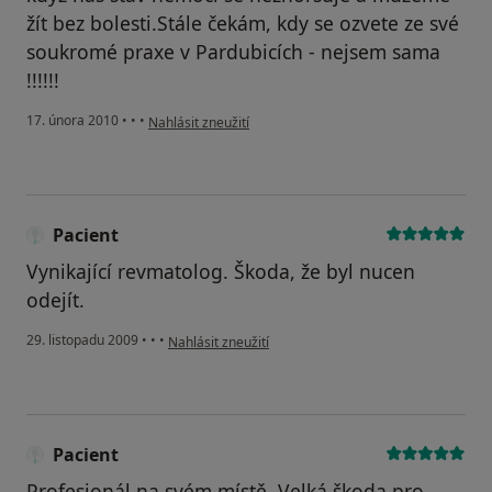
žít bez bolesti.Stále čekám, kdy se ozvete ze své
soukromé praxe v Pardubicích - nejsem sama
!!!!!!
podle názoru uživatele Pacient
17. února 2010
•
•
•
Nahlásit zneužití
Pacient
Vynikající revmatolog. Škoda, že byl nucen
odejít.
podle názoru uživatele Pacient
29. listopadu 2009
•
•
•
Nahlásit zneužití
Pacient
Profesionál na svém místě. Velká škoda pro