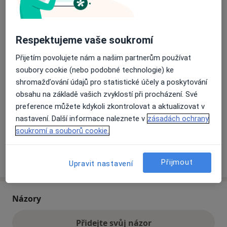
Přiblížit mapu
se otevře v nové záložce
Respektujeme vaše soukromí
Dostupnost
Přijetím povolujete nám a našim partnerům používat
Na této adrese online kalendář není aktivní
soubory cookie (nebo podobné technologie) ke
Co mám v takové situaci udělat?
shromažďování údajů pro statistické účely a poskytování
obsahu na základě vašich zvyklostí při procházení. Své
Způsoby platby (soukromé návštěvy)
preference můžete kdykoli zkontrolovat a aktualizovat v
Na teto adrese lékař přijímá pacienty na pojišťovnu
nastavení. Další informace naleznete v
zásadách ochrany
Detaily
soukromí a souborů cookie.
Více
o adrese
Přijmout
Upravit nastavení
Názory
Přidejte svůj názor