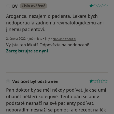
BV
Číslo ověřené
B
Arogance, nezajem o pacienta. Lekare bych
nedoporucila zadnemu revmatologickemu ani
jinemu pacientovi.
podle názoru uživatele BV
2. února 2022
•
jiné místo
•
Jiný
•
Nahlásit zneužití
Vy jste ten lékař? Odpovězte na hodnocení!
Zaregistrujte se nyní
Váš účet byl odstraněn
Pan doktor by se měl někdy podívat, jak se umí
ohánět někteří kolegové. Tento pán se ani v
podstatě nesnaží na své pacienty podívat,
neporadím nesnaží se pomoci ale recept na lék