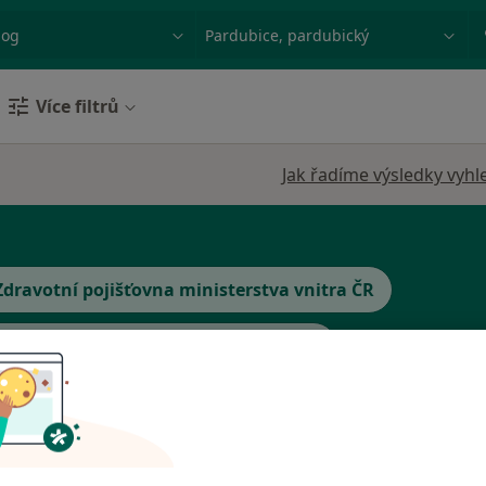
ace, nemoc nebo příjmení
Město nebo region
Více filtrů
Jak řadíme výsledky vyhl
Zdravotní pojišťovna ministerstva vnitra ČR
ská průmyslová zdravotní pojišťovna
Zobrazit více