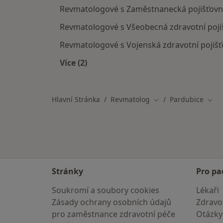
Revmatologové s Zaměstnanecká pojišťovn
Revmatologové s Všeobecná zdravotní poji
Revmatologové s Vojenská zdravotní pojišť
Více (2)
Více v kategorii: Pojišťovny v Pardubi
Hlavní Stránka
Revmatolog
Pardubice
Změna města
Změ
Stránky
Pro pa
Soukromí a soubory cookies
Lékaři
Zásady ochrany osobních údajů
Zdravot
pro zaměstnance zdravotní péče
Otázky