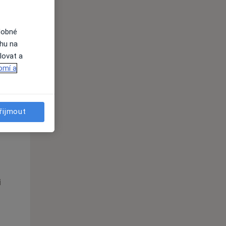
Po
Út
St
10 Srpen
11 Srpen
12 Srpen
dobné
ahu na
i
lovat a
omí a
řijmout
Po
Út
St
10 Srpen
11 Srpen
12 Srpen
i