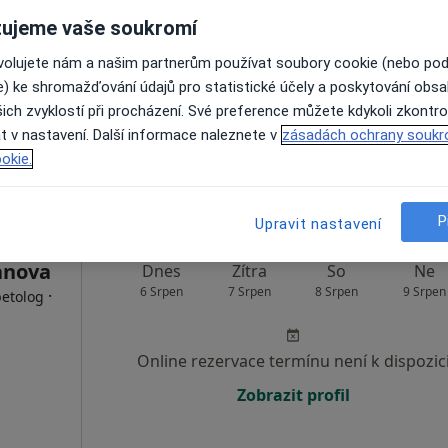
Dnes
Zítra
So
Ne
ujeme vaše soukromí
6 Srpen
7 Srpen
8 Srpen
9 Srpen
ovolujete nám a našim partnerům používat soubory cookie (nebo po
e) ke shromažďování údajů pro statistické účely a poskytování obs
Online rezervace termínu není k dispozic
ich zvyklostí při procházení. Své preference můžete kdykoli zkontro
t v nastavení. Další informace naleznete v
zásadách ochrany soukr
Rezervovat termín
okie.
P
Upravit nastavení
anova
Dnes
Zítra
So
Ne
6 Srpen
7 Srpen
8 Srpen
9 Srpen
·
betolog
Online rezervace termínu není k dispozic
Zobrazit profil