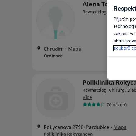
Alena Tomášková
Respekt
Revmatolog, Internista
Přijetím p
technologi
základě vaš
aktualizova
souborů co
Chrudim
•
Mapa
Ordinace
Poliklinika Rokyc
Revmatolog, Chirurg, Dia
Více
76 názorů
Rokycanova 2798, Pardubice
•
Mapa
Poliklinika Rokycanova