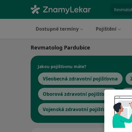
specializ
Dostupné termíny
Pojištění
Revmatolog Pardubice
Jakou pojišťovnu máte?
Všeobecná zdravotní pojišťovna
Oborová zdravotní pojišťovna
Če
Vojenská zdravotní pojišťovna ČR