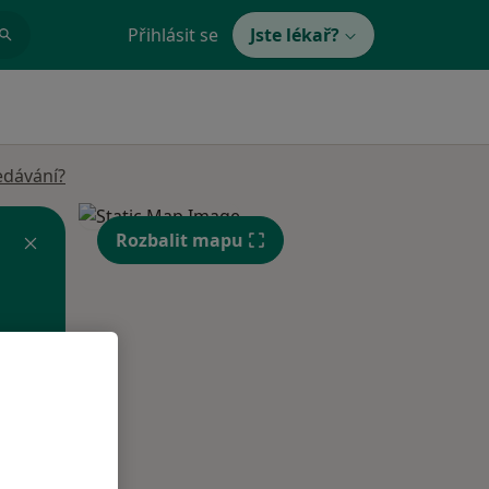
Přihlásit se
Jste lékař?
edávání?
Rozbalit mapu