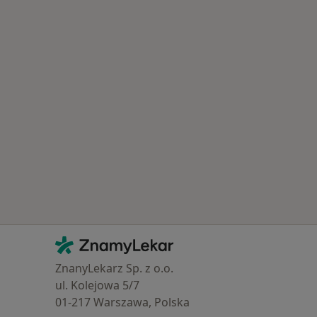
Kontakt
ZnamyLekar - Hlavní stránka
ZnanyLekarz Sp. z o.o.
ul. Kolejowa 5/7
01-217 Warszawa, Polska