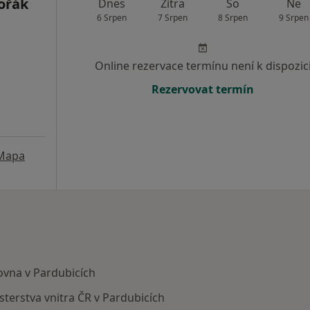
ořák
Dnes
Zítra
So
Ne
6 Srpen
7 Srpen
8 Srpen
9 Srpen
Online rezervace termínu není k dispozic
Rezervovat termín
Mapa
ovna v Pardubicích
terstva vnitra ČR v Pardubicích