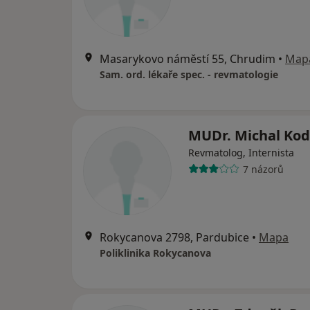
Masarykovo náměstí 55, Chrudim
•
Map
Sam. ord. lékaře spec. - revmatologie
MUDr. Michal Ko
Revmatolog, Internista
7 názorů
Rokycanova 2798, Pardubice
•
Mapa
Poliklinika Rokycanova