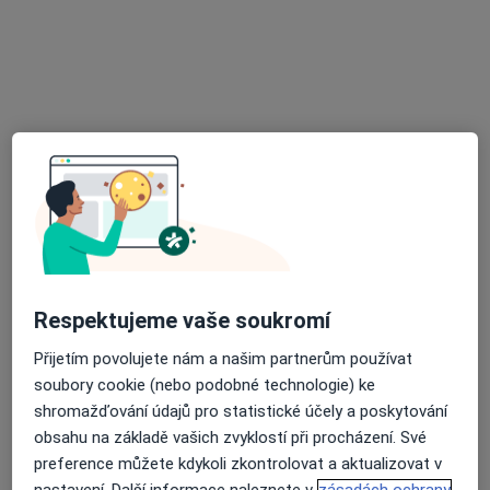
Vrchlického 2497/57, Jihlava
•
Mapa
Ordinace
Tento specialista nenabízí online rezervaci termínu na této adrese.
Rezervovat termín
Respektujeme vaše soukromí
Přijetím povolujete nám a našim partnerům používat
MUDr. Jana Křivánková
soubory cookie (nebo podobné technologie) ke
Pediatr
shromažďování údajů pro statistické účely a poskytování
28 názorů
obsahu na základě vašich zvyklostí při procházení. Své
preference můžete kdykoli zkontrolovat a aktualizovat v
Palackého 1334, Třešť
•
Mapa
nastavení. Další informace naleznete v
zásadách ochrany