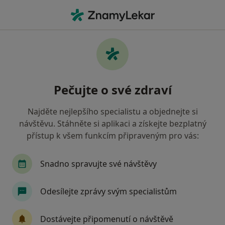
Hla
Pediatr • Jihlava, vysočina
Filtry
• 1
Mapa
Doporučení pediatři s Oborová zdravotní
Pečujte o své zdraví
pojišťovna Jihlava
Jak řadíme výsledky vyhledávání?
Najděte nejlepšího specialistu a objednejte si
návštěvu. Stáhněte si aplikaci a získejte bezplatný
přístup k všem funkcím připraveným pro vás:
Snadno spravujte své návštěvy
Odesílejte zprávy svým specialistům
MUDr. Michal Pukovec
Dostávejte připomenutí o návštěvě
·
Více
Pediatr