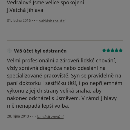
Vedralové.Jsme velice spokojeni.
J.Vetchá Jihlava
podle názoru uživatele Váš účet byl odstraněn
31. ledna 2016
•
•
•
Nahlásit zneužití
Váš účet byl odstraněn
Velmi profesionální a zároveň lidské chování,
vždy správná diagnóza nebo odeslání na
specializované pracoviště. Syn se pravidelně na
paní doktorku i sestřičku těší, i po nepříjemném
výkonu z jejich strany veliká snaha, aby
nakonec odcházel s úsměvem. V rámci Jihlavy
mě nenapadá lepší volba.
podle názoru uživatele Váš účet byl odstraněn
28. října 2013
•
•
•
Nahlásit zneužití