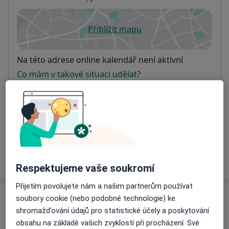
Přiblížit mapu
se otevře v nové záložce
Dostupnost
Na této adrese online kalendář není aktivní
Co mám v takové situaci udělat?
Způsoby platby (soukromé návštěvy)
Na teto adrese lékař přijímá pacienty na pojišťovnu
Detaily
Více
o adrese
Respektujeme vaše soukromí
Přijetím povolujete nám a našim partnerům používat
soubory cookie (nebo podobné technologie) ke
Názory
shromažďování údajů pro statistické účely a poskytování
obsahu na základě vašich zvyklostí při procházení. Své
Přidejte svůj názor