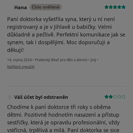
Hana
Číslo ověřené
H
Paní doktorka vyšetřila syna, který u ní není
registrovaný a je v Jihlavě u babičky. Velmi
důkladně a pečlivě. Perfektní komunikace jak se
synem, tak i dospělými. Moc doporučuji a
děkuji!
14. srpna 2024
•
Praktický lékař pro děti a dorost
•
Jiný
•
podle názoru uživatele Hana
Nahlásit zneužití
Váš účet byl odstraněn
Chodíme k paní doktorce tři roky s oběma
dětmi. Pozitivně hodnotím nasazení a přístup
sestřičky, která je opravdu profesionální, vždy
vstřícná, trpělivá a milá. Paní doktorka se sice