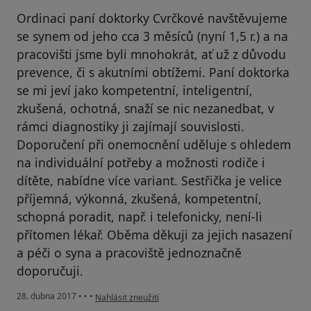
Ordinaci paní doktorky Cvrčkové navštěvujeme
se synem od jeho cca 3 měsíců (nyní 1,5 r.) a na
pracovišti jsme byli mnohokrát, ať už z důvodu
prevence, či s akutními obtížemi. Paní doktorka
se mi jeví jako kompetentní, inteligentní,
zkušená, ochotná, snaží se nic nezanedbat, v
rámci diagnostiky ji zajímají souvislosti.
Doporučení při onemocnění uděluje s ohledem
na individuální potřeby a možnosti rodiče i
dítěte, nabídne více variant. Sestřička je velice
příjemná, výkonná, zkušená, kompetentní,
schopná poradit, např. i telefonicky, není-li
přítomen lékař. Oběma děkuji za jejich nasazení
a péči o syna a pracoviště jednoznačně
doporučuji.
podle názoru uživatele Váš účet byl odstraněn
28. dubna 2017
•
•
•
Nahlásit zneužití