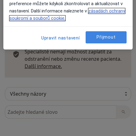
preference můžete kdykoli zkontrolovat a aktualizovat v
nastavení. Další informace naleznete v
zásadách ochrany
soukromí a souborů cookie.
14 názorů
Přijmout
Upravit nastavení
Recenze pacientů jsou pro nás důležité.
Specialisté nemají možnost zaplatit za
odstranění nebo změnu recenze pacienta.
Další informace o názorech
Další informace.
Hledejte v názorech