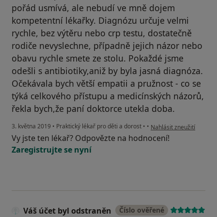
pořád usmívá, ale nebudí ve mně dojem
kompetentní lékařky. Diagnózu určuje velmi
rychle, bez výtěru nebo crp testu, dostatečně
rodiče nevyslechne, případně jejich názor nebo
obavu rychle smete ze stolu. Pokaždé jsme
odešli s antibiotiky,aniž by byla jasná diagnóza.
Očekávala bych větší empatii a pružnost - co se
týká celkového přístupu a medicínských názorů,
řekla bych,že paní doktorce utekla doba.
podle názoru uživatele V
3. května 2019
•
Praktický lékař pro děti a dorost
•
•
Nahlásit zneužití
Vy jste ten lékař? Odpovězte na hodnocení!
Zaregistrujte se nyní
Váš účet byl odstraněn
Číslo ověřené