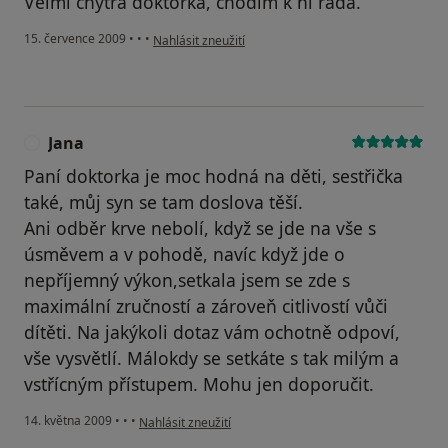
Velmi chytrá doktorka, chodím k ní ráda.
podle názoru uživatele Pacient
15. července 2009
•
•
•
Nahlásit zneužití
Jana
J
Paní doktorka je moc hodná na děti, sestřička
také, můj syn se tam doslova těší.
Ani odběr krve nebolí, když se jde na vše s
úsměvem a v pohodě, navíc když jde o
nepříjemný výkon,setkala jsem se zde s
maximální zručností a zároveň citlivostí vůči
dítěti. Na jakýkoli dotaz vám ochotně odpoví,
vše vysvětlí. Málokdy se setkáte s tak milým a
vstřícným přístupem. Mohu jen doporučit.
podle názoru uživatele Jana
14. května 2009
•
•
•
Nahlásit zneužití