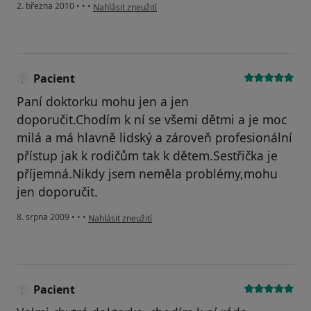
podle názoru uživatele Pacient
2. března 2010
•
•
•
Nahlásit zneužití
Pacient
Paní doktorku mohu jen a jen
doporučit.Chodím k ní se všemi dětmi a je moc
milá a má hlavně lidský a zároveň profesionální
přístup jak k rodičům tak k dětem.Sestřička je
příjemná.Nikdy jsem neměla problémy,mohu
jen doporučit.
podle názoru uživatele Pacient
8. srpna 2009
•
•
•
Nahlásit zneužití
Pacient