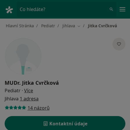
Hla
Co hledáte?
Hlavní Stránka
Pediatr
Jihlava
Jitka Cvrčková
Změna města
MUDr.
Jitka Cvrčková
o specializacích
Pediatr
·
Více
Jihlava
1 adresa
14 názorů
Kontaktní údaje