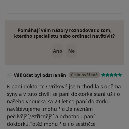
Pomáhají vám názory rozhodovat o tom,
kterého specialistu nebo ordinaci navštívit?
Ano
Ne
Váš účet byl odstraněn
Číslo ověřené
K paní doktorce Cvrčkové jsem chodila s oběma
syny a v tuto chvíli se paní doktorka stará už i o
našeho vnoučka.Za 23 let co paní doktorku
navštěvujeme ,mohu říci,že neznám
pečlivější,vstřícnější a ochotnou paní
doktorku.Totéž mohu říci i o sestřičce