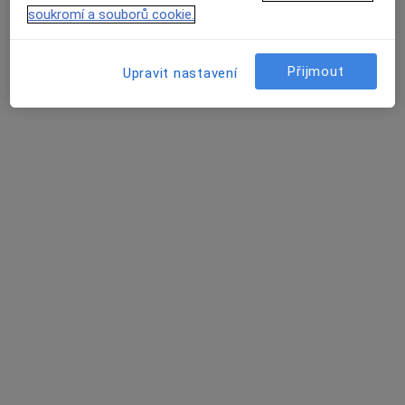
soukromí a souborů cookie.
MUDr. Martina Matulová
·
Více
Pediatr
Přijmout
Upravit nastavení
12 názorů
Tento specialista nenabízí online rezervaci termínu na této adrese.
Rezervovat termín
MUDr. Daniela Ondřichová Nováková
Pediatr
17 názorů