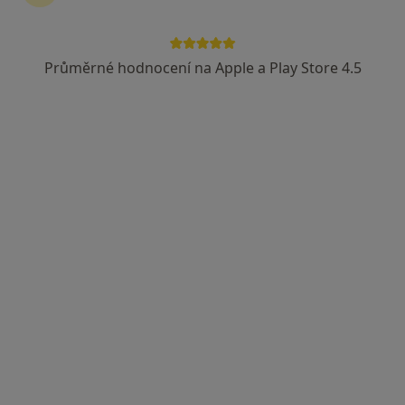
MUDr. Ludmila Leitgebová
Pediatr
Průměrné hodnocení na Apple a Play Store 4.5
6 názorů
Počátecká 310, Studená
•
Mapa
Ordinace PL pro děti a dorost
Tento specialista nenabízí online rezervaci termínu na této adrese.
Rezervovat termín
MUDr. Eva Matoušková