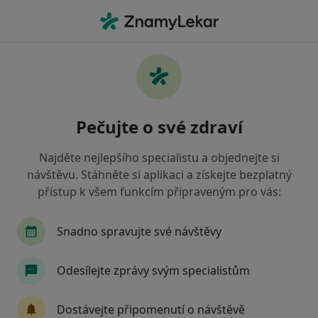
Hla
Pediatr • Dačice, jihočeský
Filtry
Mapa
Pediatr Dačice
Pečujte o své zdraví
Jak řadíme výsledky vyhledávání?
Najděte nejlepšího specialistu a objednejte si
návštěvu. Stáhněte si aplikaci a získejte bezplatný
Jakou pojišťovnu máte?
přístup k všem funkcím připraveným pro vás:
Snadno spravujte své návštěvy
Odesílejte zprávy svým specialistům
Dostávejte připomenutí o návštěvě