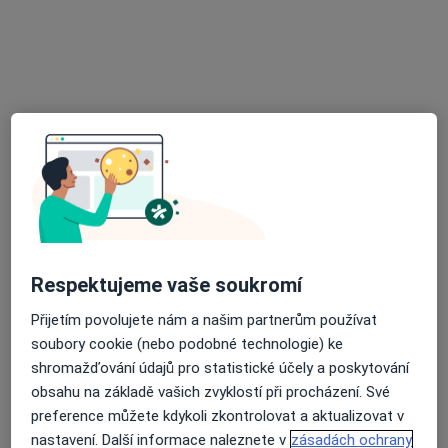
15 názorů
Masarykova 444, Telč
•
Mapa
Praktický lékař pro děti a dorost
Tento specialista nenabízí online rezervaci termínu na této adrese.
Rezervovat termín
K dispozici jsou online konzultace
Specialisté ve vaší oblasti nenabízí osobní návštěvy.
Zkuste místo toho online konzultace.
Respektujeme vaše soukromí
Přijetím povolujete nám a našim partnerům používat
soubory cookie (nebo podobné technologie) ke
shromažďování údajů pro statistické účely a poskytování
obsahu na základě vašich zvyklostí při procházení. Své
preference můžete kdykoli zkontrolovat a aktualizovat v
nastavení. Další informace naleznete v
zásadách ochrany