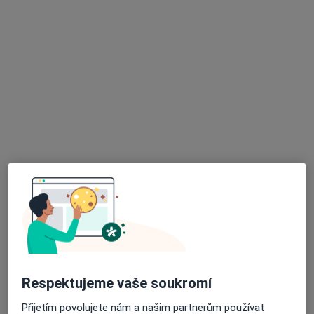
Obecní úřad, Komařice
•
Mapa
Dětská poradna
Tento specialista nenabízí online rezervaci termínu na této adrese.
Rezervovat termín
K dispozici jsou online konzultace
Specialisté ve vaší oblasti nenabízí osobní návštěvy.
Zkuste místo toho online konzultace.
Respektujeme vaše soukromí
Přijetím povolujete nám a našim partnerům používat