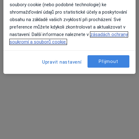
MUDr. Martina Matulová
soubory cookie (nebo podobné technologie) ke
·
Více
Pediatr
shromažďování údajů pro statistické účely a poskytování
12 názorů
obsahu na základě vašich zvyklostí při procházení. Své
preference můžete kdykoli zkontrolovat a aktualizovat v
Tento specialista nenabízí online rezervaci termínu na této adrese.
nastavení. Další informace naleznete v
zásadách ochrany
soukromí a souborů cookie.
Rezervovat termín
Přijmout
Upravit nastavení
MUDr. Daniela Ondřichová Nováková
Pediatr
17 názorů