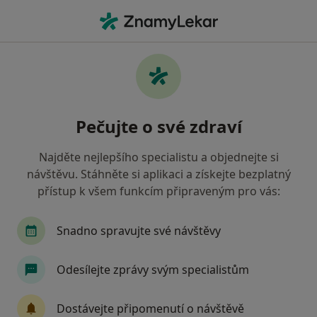
Hla
Pediatr • Třeboň, jihočeský
Filtry
Mapa
Pediatr Třeboň
Pečujte o své zdraví
Jak řadíme výsledky vyhledávání?
Najděte nejlepšího specialistu a objednejte si
návštěvu. Stáhněte si aplikaci a získejte bezplatný
Jakou pojišťovnu máte?
přístup k všem funkcím připraveným pro vás:
Snadno spravujte své návštěvy
Odesílejte zprávy svým specialistům
Dostávejte připomenutí o návštěvě