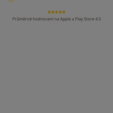
MUDr. Daniel Dražan
Pediatr
Průměrné hodnocení na Apple a Play Store 4.5
15 názorů
Ruských legií 352/III, Jindřichův Hradec
•
Mapa
Praktický lékař pro děti a dorost
Tento specialista nenabízí online rezervaci termínu na této adrese.
Rezervovat termín
MUDr. Karla Filípková