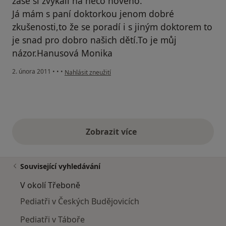
zase si zvykali na něco nového.
Já mám s paní doktorkou jenom dobré
zkušenosti,to že se poradí i s jiným doktorem to
je snad pro dobro našich dětí.To je můj
názor.Hanusová Monika
podle názoru uživatele Pacient
2. února 2011
•
•
•
Nahlásit zneužití
Zobrazit více
výše uvedené názory
Související vyhledávání
V okolí Třeboně
Pediatři v Českých Budějovicích
Pediatři v Táboře