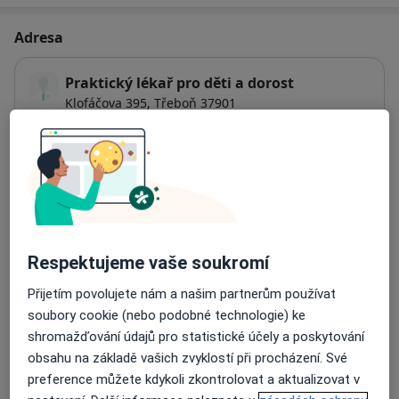
Adresa
Praktický lékař pro děti a dorost
Klofáčova 395,
Třeboň
37901
Přiblížit mapu
se otevře v nové záložce
Dostupnost
Na této adrese online kalendář není aktivní
Co mám v takové situaci udělat?
Respektujeme vaše soukromí
Způsoby platby (soukromé návštěvy)
Přijetím povolujete nám a našim partnerům používat
Na teto adrese lékař přijímá pacienty na pojišťovnu
soubory cookie (nebo podobné technologie) ke
Detaily
shromažďování údajů pro statistické účely a poskytování
obsahu na základě vašich zvyklostí při procházení. Své
preference můžete kdykoli zkontrolovat a aktualizovat v
Více
o adrese