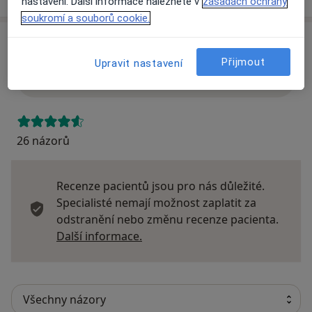
nastavení. Další informace naleznete v
zásadách ochrany
soukromí a souborů cookie.
Názory
Přijmout
Upravit nastavení
Přidejte svůj názor
26 názorů
Recenze pacientů jsou pro nás důležité.
Specialisté nemají možnost zaplatit za
odstranění nebo změnu recenze pacienta.
Další informace o názorech
Další informace.