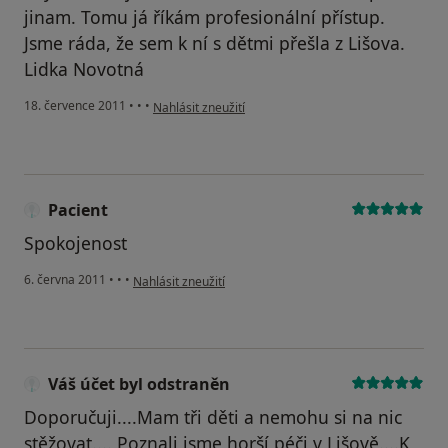
jinam. Tomu já říkám profesionální přístup.
Jsme ráda, že sem k ní s dětmi přešla z Lišova.
Lidka Novotná
podle názoru uživatele Váš účet byl odstraněn
18. července 2011
•
•
•
Nahlásit zneužití
Pacient
Spokojenost
podle názoru uživatele Pacient
6. června 2011
•
•
•
Nahlásit zneužití
Váš účet byl odstraněn
Doporučuji....Mam tři děti a nemohu si na nic
stěžovat.... Poznali jsme horší péči v Lišově....K