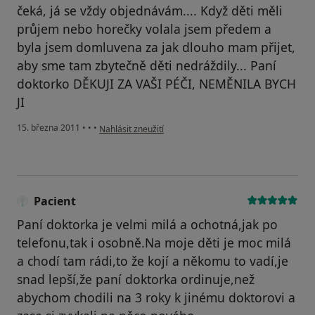
čeká, já se vždy objednávám.... Když děti měli
průjem nebo horečky volala jsem předem a
byla jsem domluvena za jak dlouho mam přijet,
aby sme tam zbytečně děti nedráždily... Paní
doktorko DĚKUJI ZA VAŠI PÉČI, NEMĚNILA BYCH
JI
podle názoru uživatele Váš účet byl odstraněn
15. března 2011
•
•
•
Nahlásit zneužití
Pacient
Paní doktorka je velmi milá a ochotná,jak po
telefonu,tak i osobně.Na moje děti je moc milá
a chodí tam rádi,to že kojí a někomu to vadí,je
snad lepší,že paní doktorka ordinuje,než
abychom chodili na 3 roky k jinému doktorovi a