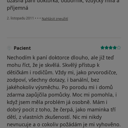
úžasná paní doktorka, odborník, vždycky milá a
příjemná
podle názoru uživatele Pacient
2. listopadu 2011
•
•
•
Nahlásit zneužití
Pacient
Nechodím k paní doktorce dlouho, ale již teď
mohu říct, že je skvělá. Skvělý přístup k
dětičkám i rodičům. Vždy mi, jako prvorodičce,
zodpoví, všechny dotazy, i banální, bez
jakéhokoliv výsměchu. Po porodu mi i domů
zdarma zapůjčila pomůcky. Moc mi pomohla, i
když jsem měla problém já osobně. Mám i
dobrý pocit z toho, že čerpá, jako maminka tří
dětí, z vlastních zkušeností. Nic mi nikdy
nevnucuje a o cokoliv požádám je mi vyhověno.