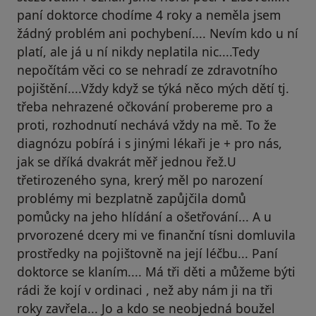
paní doktorce chodíme 4 roky a neměla jsem
žádný problém ani pochybení.... Nevím kdo u ní
platí, ale já u ní nikdy neplatila nic....Tedy
nepočítám věci co se nehradí ze zdravotního
pojištění....Vždy když se týká něco mých dětí tj.
třeba nehrazené očkování probereme pro a
proti, rozhodnutí nechává vždy na mě. To že
diagnózu pobírá i s jinými lékaři je + pro nás,
jak se dříká dvakrát měř jednou řež.U
třetirozeného syna, krerý měl po narození
problémy mi bezplatně zapůjčila domů
pomůcky na jeho hlídání a ošetřování... A u
prvorozené dcery mi ve finanční tísni domluvila
prostředky na pojištovně na její léčbu... Paní
doktorce se klaním.... Má tři děti a můžeme býti
rádi že kojí v ordinaci , než aby nám ji na tři
roky zavřela... Jo a kdo se neobjedná boužel