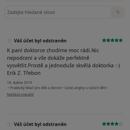
Hledejte v názorech
Váš účet byl odstraněn
K paní doktorce chodíme moc rádi.Nic
nepodcení a vše dokáže perfektně
vysvětlit.Prostě a jednoduše skvělá doktorka :-)
Erik Z. Třebon
18. dubna 2019
•
Praktický lékař pro děti a dorost
•
časté angíny u našich dětí
•
podle názoru uživatele Váš účet byl odstraněn
Nahlásit zneužití
Váš účet byl odstraněn