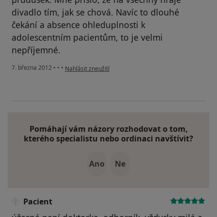
divadlo tím, jak se chová. Navíc to dlouhé
čekání a absence ohleduplnosti k
adolescentním pacientům, to je velmi
nepříjemné.
podle názoru uživatele Váš účet byl odstraněn
7. března 2012
•
•
•
Nahlásit zneužití
Pomáhají vám názory rozhodovat o tom,
kterého specialistu nebo ordinaci navštívit?
Ano
Ne
Pacient