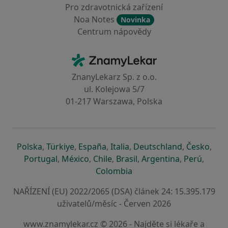
Pro zdravotnická zařízení
Noa Notes
Novinka
Centrum nápovědy
Kontakt
ZnamyLekar - Hlavní stránka
ZnanyLekarz Sp. z o.o.
ul. Kolejowa 5/7
01-217 Warszawa, Polska
se otevře v nové záložce
se otevře v nové záložce
se otevře v nové záložce
se otevře v nové záložce
se otevře v 
se o
Polska
,
Türkiye
,
España
,
Italia
,
Deutschland
,
Česko
,
se otevře v nové záložce
se otevře v nové záložce
se otevře v nové záložce
se otevře v nové záložc
se otevře v 
se ote
Portugal
,
México
,
Chile
,
Brasil
,
Argentina
,
Perú
,
se otevře v nové záložce
Colombia
NAŘÍZENÍ (EU) 2022/2065 (DSA) článek 24: 15.395.179
uživatelů/měsíc - Červen 2026
www.znamylekar.cz © 2026 - Najděte si lékaře a