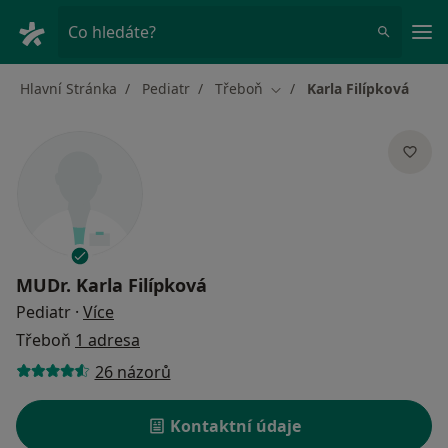
Hla
Co hledáte?
Hlavní Stránka
Pediatr
Třeboň
Karla Filípková
Změna města
MUDr.
Karla Filípková
o specializacích
Pediatr
·
Více
Třeboň
1 adresa
26 názorů
Kontaktní údaje