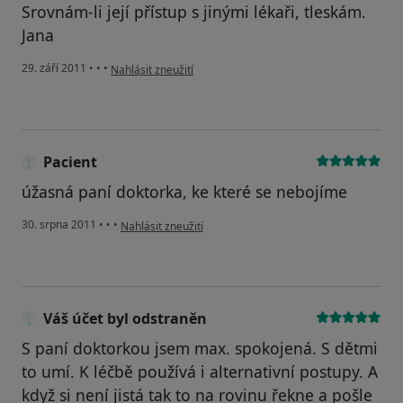
Srovnám-li její přístup s jinými lékaři, tleskám.
Jana
podle názoru uživatele Pacient
29. září 2011
•
•
•
Nahlásit zneužití
Pacient
úžasná paní doktorka, ke které se nebojíme
podle názoru uživatele Pacient
30. srpna 2011
•
•
•
Nahlásit zneužití
Váš účet byl odstraněn
S paní doktorkou jsem max. spokojená. S dětmi
to umí. K léčbě používá i alternativní postupy. A
když si není jistá tak to na rovinu řekne a pošle