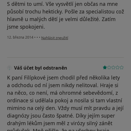
S dětmi to umí. Vše vysvětlí jen občas na mne
působí trochu hekticky. Pošle za specialistou což
hlavně u malých dětí je velmi důležité. Zatím
jsme spokojeni.
podle názoru uživatele Váš účet byl odstraněn
12. března 2014
•
•
•
Nahlásit zneužití
Váš účet byl odstraněn
K paní Filípkové jsem chodil před několika lety
a odchodu od ní jsem nikdy nelitoval. Hraje si
na něco, co není, má ohromné sebevědomí, z
ordinace si udělala pokoj a nosila si tam vlastní
mimino na celý den. Vždy musí mít pravdu a její
diagnózy jsou často špatné. Díky jejím super
drahým lékům jsem měl z virózy silný zánět
průdušek. Mně přišlo, že na všechny hraje