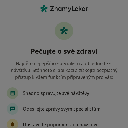
Hla
Pediatr • Třešť, vysočina
Filtry
Mapa
Pediatr Třešť
Pečujte o své zdraví
Jak řadíme výsledky vyhledávání?
Najděte nejlepšího specialistu a objednejte si
návštěvu. Stáhněte si aplikaci a získejte bezplatný
Jakou pojišťovnu máte?
přístup k všem funkcím připraveným pro vás:
Všeobecná zdravotní pojišťovna
Zdravotní poj
Snadno spravujte své návštěvy
Odesílejte zprávy svým specialistům
Dostávejte připomenutí o návštěvě