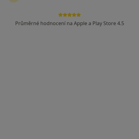
Průměrné hodnocení na Apple a Play Store 4.5
MUDr. Michal Pukovec
·
Více
Pediatr
17 názorů
Bartošovice 11, Nový Jičín
•
Mapa
Ordinace praktického lékaře pro děti a dorost
Očkování
2 000 Kč
Tento specialista nenabízí online rezervaci termínu na této adrese.
Rezervovat termín