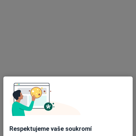
MUDr. Vladimír Ladman
Pediatr
Březinova 398, Horní Cerekev
•
Mapa
Praktický lékař pro děti a dorost
Tento specialista nenabízí online rezervaci termínu na této adrese.
Rezervovat termín
K dispozici jsou online konzultace
Specialisté ve vaší oblasti nenabízí osobní návštěvy.
Zkuste místo toho online konzultace.
Respektujeme vaše soukromí