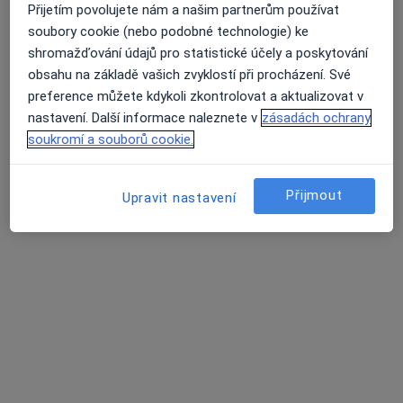
Přijetím povolujete nám a našim partnerům používat
soubory cookie (nebo podobné technologie) ke
shromažďování údajů pro statistické účely a poskytování
obsahu na základě vašich zvyklostí při procházení. Své
MUDr. Martina Matulová
preference můžete kdykoli zkontrolovat a aktualizovat v
·
Více
Pediatr
nastavení. Další informace naleznete v
zásadách ochrany
12 názorů
soukromí a souborů cookie.
Tento specialista nenabízí online rezervaci termínu na této adrese.
Přijmout
Upravit nastavení
Rezervovat termín