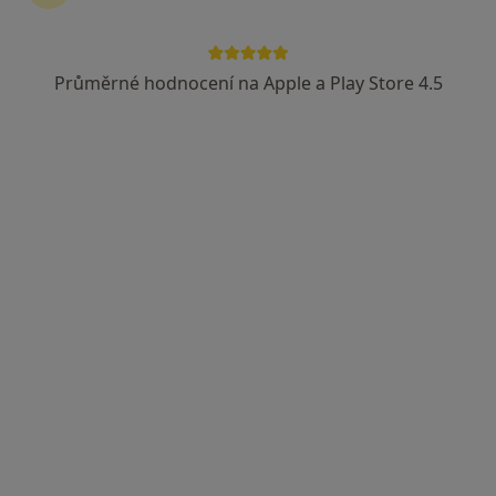
Průměrné hodnocení na Apple a Play Store 4.5
MUDr. Ilona Buřičová
Pediatr
27 názorů
V. Plačka 456, Pacov
•
Mapa
Ordinace pro děti a dorost
Tento specialista nenabízí online rezervaci termínu na této adrese.
Rezervovat termín