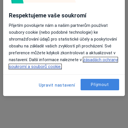
MUDr. Jiří Havlíček
Pediatr
Respektujeme vaše soukromí
11 názorů
Nádražní 400, Chýnov
•
Mapa
Přijetím povolujete nám a našim partnerům používat
Ordinace PL pro děti a dorost
soubory cookie (nebo podobné technologie) ke
shromažďování údajů pro statistické účely a poskytování
Tento specialista nenabízí online rezervaci termínu na této adrese.
obsahu na základě vašich zvyklostí při procházení. Své
preference můžete kdykoli zkontrolovat a aktualizovat v
Rezervovat termín
nastavení. Další informace naleznete v
zásadách ochrany
soukromí a souborů cookie.
K dispozici jsou online konzultace
Přijmout
Upravit nastavení
Specialisté ve vaší oblasti nenabízí osobní návštěvy.
Zkuste místo toho online konzultace.