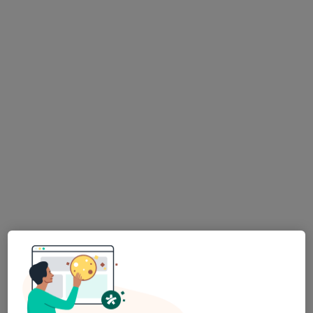
MUDr. Luďka Svobodová
Pediatr
4 názory
Žižkova 922, Pacov
•
Mapa
Praktický lékař pro děti a dorost
Tento specialista nenabízí online rezervaci termínu na této adrese.
Rezervovat termín