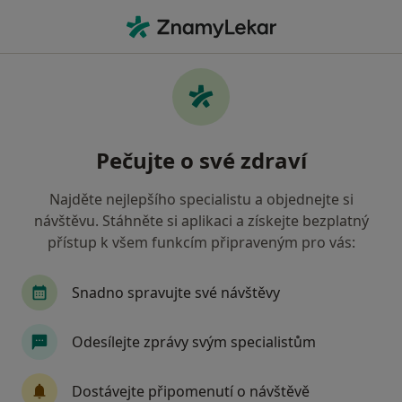
Hla
Pediatr • Pacov, vysočina
Filtry
Mapa
Pediatr Pacov
Pečujte o své zdraví
Jak řadíme výsledky vyhledávání?
Najděte nejlepšího specialistu a objednejte si
návštěvu. Stáhněte si aplikaci a získejte bezplatný
Jakou pojišťovnu máte?
přístup k všem funkcím připraveným pro vás:
Zdravotní pojišťovna ministerstva vnitra ČR
O
Snadno spravujte své návštěvy
Odesílejte zprávy svým specialistům
Dostávejte připomenutí o návštěvě