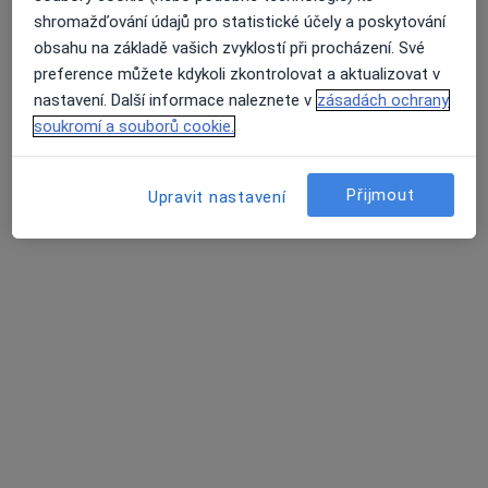
·
Více
Pediatr
shromažďování údajů pro statistické účely a poskytování
12 názorů
obsahu na základě vašich zvyklostí při procházení. Své
preference můžete kdykoli zkontrolovat a aktualizovat v
Tento specialista nenabízí online rezervaci termínu na této adrese.
nastavení. Další informace naleznete v
zásadách ochrany
Rezervovat termín
soukromí a souborů cookie.
Přijmout
Upravit nastavení
MUDr. Daniela Ondřichová Nováková
Pediatr
17 názorů
Tento specialista nenabízí online rezervaci termínu na této adrese.