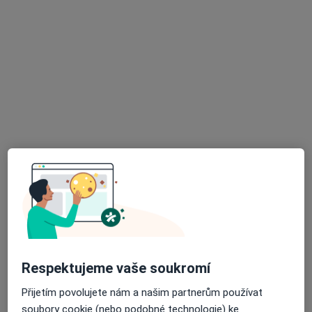
Ord. prakt. lékaře pro děti a dorost
Tento specialista nenabízí online rezervaci termínu na této adrese.
Rezervovat termín
K dispozici jsou online konzultace
Specialisté ve vaší oblasti nenabízí osobní návštěvy.
Zkuste místo toho online konzultace.
Respektujeme vaše soukromí
Přijetím povolujete nám a našim partnerům používat
MUDr. Martina Matulová
soubory cookie (nebo podobné technologie) ke