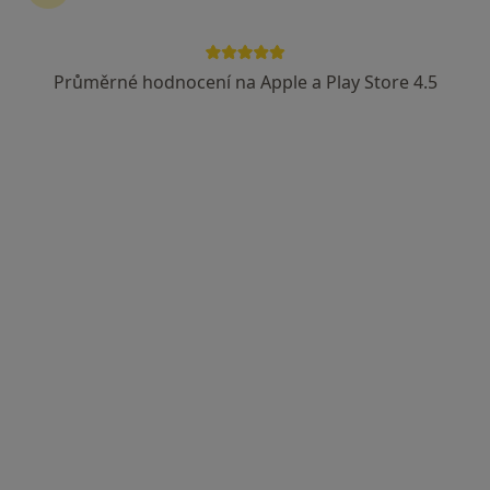
MUDr. Lubomíra Vodňanská
·
Více
Pediatr
Průměrné hodnocení na Apple a Play Store 4.5
Krásná Hora nad Vltavou 192, Příbram
•
Mapa
Zdravotní středisko Krásná Hora nad Vltavou
Tento specialista nenabízí online rezervaci termínu na této adrese.
Rezervovat termín
Anežka Veselá
Pediatr