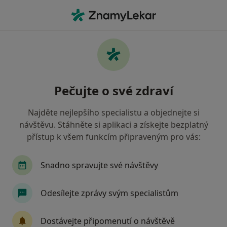
Hla
Pediatr • Milevsko, jihočeský
Filtry
Mapa
Pediatr Milevsko
Pečujte o své zdraví
Jak řadíme výsledky vyhledávání?
Najděte nejlepšího specialistu a objednejte si
návštěvu. Stáhněte si aplikaci a získejte bezplatný
Jakou pojišťovnu máte?
přístup k všem funkcím připraveným pro vás:
Snadno spravujte své návštěvy
Odesílejte zprávy svým specialistům
Dostávejte připomenutí o návštěvě