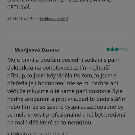
CETLOVÁ
podle názoru uživatele Pacient
21. ledna 2010
•
•
•
Nahlásit zneužití
Matějková Zuzana
M
Moje první a doufám poslední setkání s paní
doktorkou na pohotovosti,zatím nejhorší
přístup,co jsem kdy viděla.Po tom,co jsem si
přečetla její hodnocení zde se mi nechce ani
věřit,že mluvíme o té samé paní doktorce.Byla
hodně arogantní a protivná,buď to bude stářím
nebo tím ,že se špatně vyspala,každopádně by
se měla chovat profesionálně a né být protivná
na malé děti,které za to nemůžou.
podle názoru uživatele Matějková Zuzana
8. května 2009
•
•
•
Nahlásit zneužití