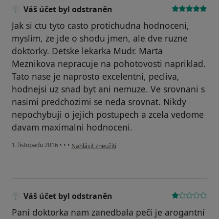
Váš účet byl odstraněn
Jak si ctu tyto casto protichudna hodnoceni,
myslim, ze jde o shodu jmen, ale dve ruzne
doktorky. Detske lekarka Mudr. Marta
Meznikova nepracuje na pohotovosti napriklad.
Tato nase je naprosto excelentni, pecliva,
hodnejsi uz snad byt ani nemuze. Ve srovnani s
nasimi predchozimi se neda srovnat. Nikdy
nepochybuji o jejich postupech a zcela vedome
davam maximalni hodnoceni.
podle názoru uživatele Váš účet byl odstraněn
1. listopadu 2016
•
•
•
Nahlásit zneužití
Váš účet byl odstraněn
Paní doktorka nam zanedbala peči je arogantní