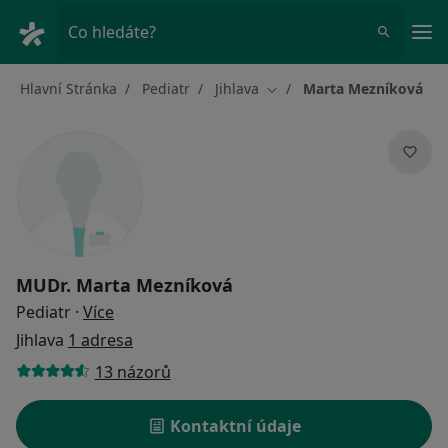
Hla
Co hledáte?
Hlavní Stránka
Pediatr
Jihlava
Marta Mezníková
Změna města
MUDr.
Marta Mezníková
o specializacích
Pediatr
·
Více
Jihlava
1 adresa
13 názorů
Kontaktní údaje