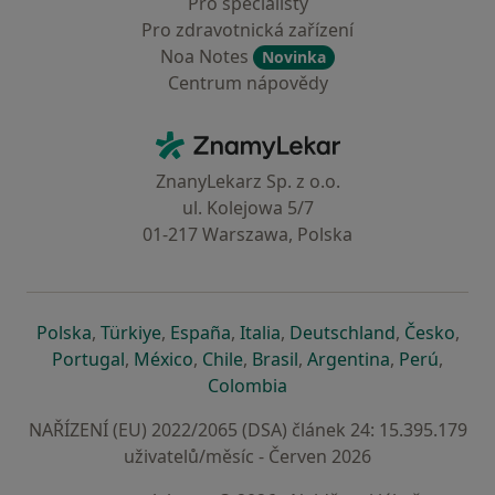
Pro specialisty
Pro zdravotnická zařízení
Noa Notes
Novinka
Centrum nápovědy
Kontakt
ZnamyLekar - Hlavní stránka
ZnanyLekarz Sp. z o.o.
ul. Kolejowa 5/7
01-217 Warszawa, Polska
se otevře v nové záložce
se otevře v nové záložce
se otevře v nové záložce
se otevře v nové záložce
se otevře v 
se o
Polska
,
Türkiye
,
España
,
Italia
,
Deutschland
,
Česko
,
se otevře v nové záložce
se otevře v nové záložce
se otevře v nové záložce
se otevře v nové záložc
se otevře v 
se ote
Portugal
,
México
,
Chile
,
Brasil
,
Argentina
,
Perú
,
se otevře v nové záložce
Colombia
NAŘÍZENÍ (EU) 2022/2065 (DSA) článek 24: 15.395.179
uživatelů/měsíc - Červen 2026