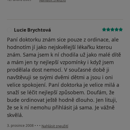
Nahlásit zneužití
Lucie Brychtová
L
Paní doktorku znám sice pouze z ordinace, ale
hodnotím jí jako nejskvělejší lékařku kterou
znám. Sama jsem k ní chodila už jako malé dítě
a mám jen ty nejlepší vzpomínky i když jsem
prodělala dost nemocí. V současné době ji
navštěvuji se svými dvěmi dětmi a jsou i oni
velice spokojení. Paní doktorka je velice milá a
snaží se léčit nejlepší způsobem. Doufám, že
bude ordinovat ještě hodně dlouho. Jen lituji,
že se k ní nemohu přihlásit já sama. Je vážně
skvělá.
podle názoru uživatele Lucie Brychtová
3. prosince 2008
•
•
•
Nahlásit zneužití