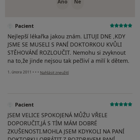
Ano
Ne
Pacient
Nejlepší lékařka jakou znám. LITUJI DNE ,KDY
JSME SE MUSELI S PANÍ DOKTORKOU KVŮLI
STĚHOVÁNÍ ROZLOUČIT. Nemohu si zvyknout
na to,že jinde nejsou tak pečliví a milí k dětem.
podle názoru uživatele Pacient
1. února 2011
•
•
•
Nahlásit zneužití
Pacient
JSEM VELICE SPOKOJENÁ MŮŽU VŘELE
DOPORUČIT,JÁ S TÍM MÁM DOBRÉ
ZKUŠENOSTI.MOHLA JSEM KDYKOLI NA PANÍ
DOKTORKU OBRÁTIT.Z POZDRAVEM PANÍ