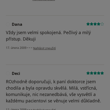
Dana
D
Vždy jsem velmi spokojená. Pečlivý a milý
přístup. Děkuji
podle názoru uživatele Dana
17. února 2009
•
•
•
Nahlásit zneužití
Deci
D
ROzhodně doporučuji, k paní doktorce jsem
chodila a byla opravdu skvělá. Milá, vstřícná,
komunikuje, nic nezanedbává, vše vysvětlí a
každému pacientovi se věnuje velmi důkladně.
podle názoru uživatele Deci
12. února 2009
•
•
•