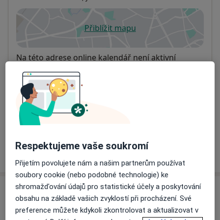
Přiblížit mapu
se otevře v nové záložce
Dostupnost
Na této adrese online kalendář není aktivní
Co mám v takové situaci udělat?
Způsoby platby (soukromé návštěvy)
Na teto adrese lékař přijímá pacienty na pojišťovnu
Detaily
Respektujeme vaše soukromí
Více
o adrese
Přijetím povolujete nám a našim partnerům používat
soubory cookie (nebo podobné technologie) ke
shromažďování údajů pro statistické účely a poskytování
Názory
obsahu na základě vašich zvyklostí při procházení. Své
preference můžete kdykoli zkontrolovat a aktualizovat v
Přidejte svůj názor