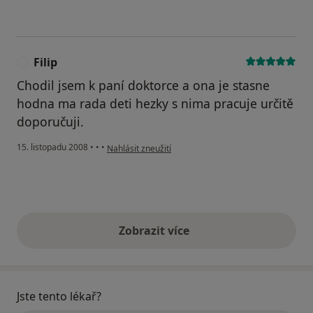
Filip
F
Chodil jsem k paní doktorce a ona je stasne
hodna ma rada deti hezky s nima pracuje určitě
doporučuji.
podle názoru uživatele Filip
15. listopadu 2008
•
•
•
Nahlásit zneužití
Zobrazit více
výše uvedené názory
Jste tento lékař?