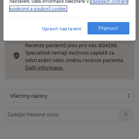
nastavení. Další informace naleznete v
zásadách ochrany
soukromí a souborů cookie.
13 názorů
Přijmout
Upravit nastavení
Recenze pacientů jsou pro nás důležité.
Specialisté nemají možnost zaplatit za
odstranění nebo změnu recenze pacienta.
Další informace o názorech
Další informace.
Hledejte v názorech