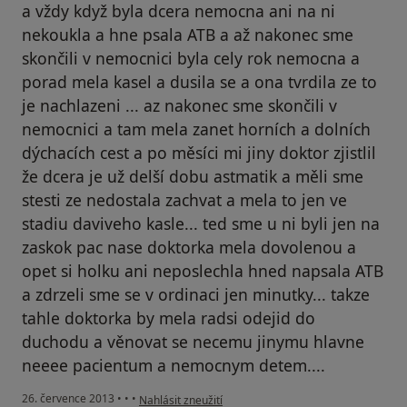
a vždy když byla dcera nemocna ani na ni
nekoukla a hne psala ATB a až nakonec sme
skončili v nemocnici byla cely rok nemocna a
porad mela kasel a dusila se a ona tvrdila ze to
je nachlazeni ... az nakonec sme skončili v
nemocnici a tam mela zanet horních a dolních
dýchacích cest a po měsíci mi jiny doktor zjistlil
že dcera je už delší dobu astmatik a měli sme
stesti ze nedostala zachvat a mela to jen ve
stadiu daviveho kasle... ted sme u ni byli jen na
zaskok pac nase doktorka mela dovolenou a
opet si holku ani neposlechla hned napsala ATB
a zdrzeli sme se v ordinaci jen minutky... takze
tahle doktorka by mela radsi odejid do
duchodu a věnovat se necemu jinymu hlavne
neeee pacientum a nemocnym detem....
podle názoru uživatele Váš účet byl odstraněn
26. července 2013
•
•
•
Nahlásit zneužití