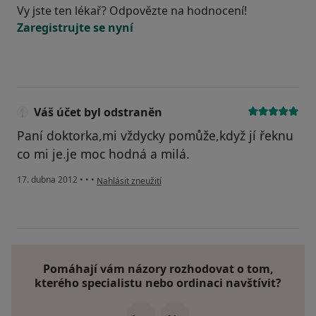
Vy jste ten lékař? Odpovězte na hodnocení!
Zaregistrujte se nyní
Váš účet byl odstraněn
Paní doktorka,mi vždycky pomůže,když jí řeknu
co mi je.je moc hodná a milá.
podle názoru uživatele Váš účet byl odstraněn
17. dubna 2012
•
•
•
Nahlásit zneužití
Pomáhají vám názory rozhodovat o tom,
kterého specialistu nebo ordinaci navštívit?