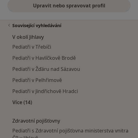
Upravit nebo spravovat profil
Související vyhledávání
V okolí Jihlavy
Pediatři v Třebíči
Pediatři v Havlíčkově Brodě
Pediatři v Žďáru nad Sázavou
Pediatři v Pelhřimově
Pediatři v Jindřichově Hradci
Více (14)
Více v kategorii: V okolí Jihlavy
Zdravotní pojišťovny
Pediatři s Zdravotní pojišťovna ministerstva vnitra
ČR v Jihlavě