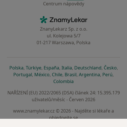
Centrum nápovědy
Kontakt
ZnamyLekar - Hlavní stránka
ZnanyLekarz Sp. z o.o.
ul. Kolejowa 5/7
01-217 Warszawa, Polska
se otevře v nové záložce
se otevře v nové záložce
se otevře v nové záložce
se otevře v nové záložce
se otevře v 
se o
Polska
,
Türkiye
,
España
,
Italia
,
Deutschland
,
Česko
,
se otevře v nové záložce
se otevře v nové záložce
se otevře v nové záložce
se otevře v nové záložc
se otevře v 
se ote
Portugal
,
México
,
Chile
,
Brasil
,
Argentina
,
Perú
,
se otevře v nové záložce
Colombia
NAŘÍZENÍ (EU) 2022/2065 (DSA) článek 24: 15.395.179
uživatelů/měsíc - Červen 2026
www.znamylekar.cz © 2026 - Najděte si lékaře a
objednejte se