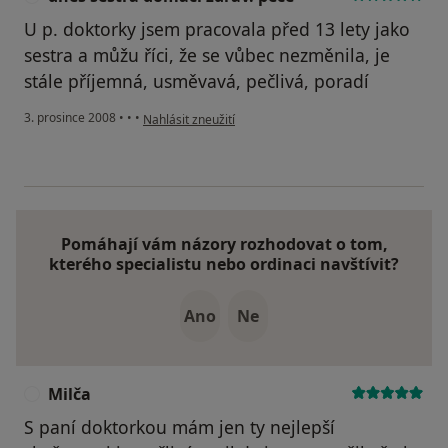
U p. doktorky jsem pracovala před 13 lety jako
sestra a můžu říci, že se vůbec nezměnila, je
stále příjemná, usměvavá, pečlivá, poradí
podle názoru uživatele dnes sestra domácí zdrav. péče
3. prosince 2008
•
•
•
Nahlásit zneužití
Pomáhají vám názory rozhodovat o tom,
kterého specialistu nebo ordinaci navštívit?
Ano
Ne
Milča
M
S paní doktorkou mám jen ty nejlepší