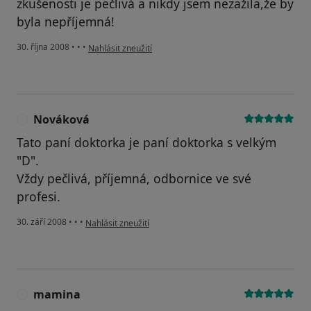
zkušenosti je pečlivá a nikdy jsem nezažila,že by
byla nepříjemná!
podle názoru uživatele Milča
30. října 2008
•
•
•
Nahlásit zneužití
Nováková
N
Tato paní doktorka je paní doktorka s velkým
"D".
Vždy pečlivá, příjemná, odbornice ve své
profesi.
podle názoru uživatele Nováková
30. září 2008
•
•
•
Nahlásit zneužití
mamina
M