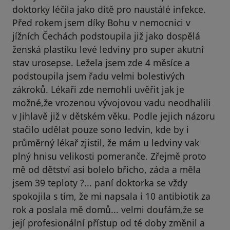
doktorky léčila jako dítě pro naustálé infekce.
Před rokem jsem díky Bohu v nemocnici v
jížních Čechách podstoupila již jako dospělá
ženská plastiku levé ledviny pro super akutní
stav urosepse. Ležela jsem zde 4 měsíce a
podstoupila jsem řadu velmi bolestivých
zákroků. Lékaři zde nemohli uvěřit jak je
možné,že vrozenou vývojovou vadu neodhalili
v Jihlavě již v dětském věku. Podle jejich názoru
stačilo udělat pouze sono ledvin, kde by i
průměrný lékař zjistil, že mám u ledviny vak
plný hnisu velikosti pomeranče. Zřejmě proto
mě od dětství asi bolelo břicho, záda a měla
jsem 39 teploty ?... paní doktorka se vždy
spokojila s tím, že mi napsala i 10 antibiotik za
rok a poslala mě domů... velmi doufám,že se
její profesionální přístup od té doby změnil a