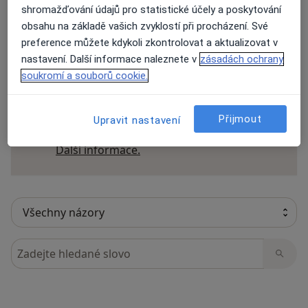
shromažďování údajů pro statistické účely a poskytování
obsahu na základě vašich zvyklostí při procházení. Své
preference můžete kdykoli zkontrolovat a aktualizovat v
21 názorů
nastavení. Další informace naleznete v
zásadách ochrany
soukromí a souborů cookie.
Recenze pacientů jsou pro nás důležité.
Specialisté nemají možnost zaplatit za
Přijmout
Upravit nastavení
odstranění nebo změnu recenze pacienta.
Další informace o názorech
Další informace.
Hledejte v názorech