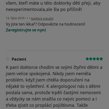
všem, kteří máte u této doktorky děti přeji, aby
neexperimentovala,ale šla po příčině!
podle názoru uživatele Pacient
15. října 2010
•
•
•
Nahlásit zneužití
Vy jste ten lékař? Odpovězte na hodnocení!
Zaregistrujte se nyní
Pacient
K paní doktorce chodím se svými čtyřmi dětmi a
jsem velice spokojená. Nikdy jsem neměla
problém, když jsem chtěla doporučení na
nějaké to vyšetření. K alergologovi nás s dětmi
poslala sama, protože trpěli častými nemocemi
a vždycky se nám snažila co nejvíc pomoci a i
třeba zjistit co proplácí pojišťovna. Takže