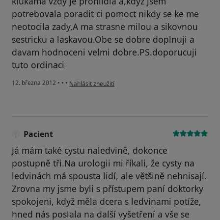
klukama vzdy je prohlidla a,kdyz jsem
potrebovala poradit ci pomoct nikdy se ke me
neotocila zady,A ma strasne milou a sikovnou
sestricku a laskavou.Obe se dobre doplnuji a
davam hodnoceni velmi dobre.PS.doporucuji
tuto ordinaci
podle názoru uživatele dolejsi
12. března 2012
•
•
•
Nahlásit zneužití
Pacient
Já mám také cystu naledvině, dokonce
postupně tři.Na urologii mi říkali, že cysty na
ledvinách má spousta lidí, ale většině nehnisají.
Zrovna my jsme byli s přístupem paní doktorky
spokojeni, když měla dcera s ledvinami potíže,
hned nás poslala na další vyšetření a vše se