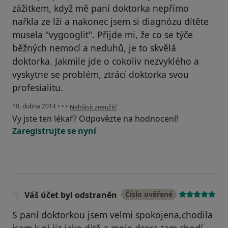
zážitkem, když mě paní doktorka nepřímo
nařkla ze lži a nakonec jsem si diagnózu dítěte
musela "vygooglit". Přijde mi, že co se týče
běžných nemocí a neduhů, je to skvělá
doktorka. Jakmile jde o cokoliv nezvyklého a
vyskytne se problém, ztrácí doktorka svou
profesialitu.
podle názoru uživatele Váš účet byl odstraněn
10. dubna 2014
•
•
•
Nahlásit zneužití
Vy jste ten lékař? Odpovězte na hodnocení!
Zaregistrujte se nyní
Váš účet byl odstraněn
Číslo ověřené
S paní doktorkou jsem velmi spokojena,chodila