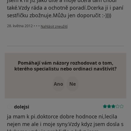
jsem k ni jiz jako ditě a moje dcera tam chodí
také.Vzdy ráda a ochotně poradí.Dcerka ji i paní
sestřičku zbožnuje.Můžu jen doporučit :-))))
podle názoru uživatele Váš účet byl odstraněn
28. května 2012
•
•
•
Nahlásit zneužití
Pomáhají vám názory rozhodovat o tom,
kterého specialistu nebo ordinaci navštívit?
Ano
Ne
dolejsi
D
ja mam k pi.doktorce dobre hodnoce ni,lecila
nejen me ale i moje syny.Vzdy kdyz jsem dosla s