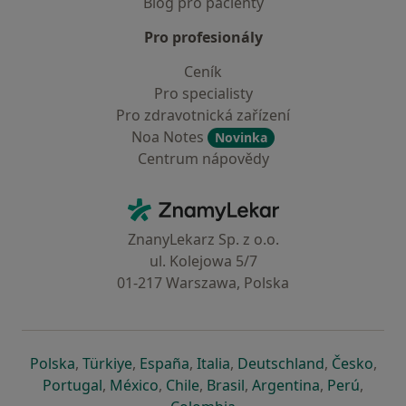
Blog pro pacienty
Pro profesionály
Ceník
Pro specialisty
Pro zdravotnická zařízení
Noa Notes
Novinka
Centrum nápovědy
Kontakt
ZnamyLekar - Hlavní stránka
ZnanyLekarz Sp. z o.o.
ul. Kolejowa 5/7
01-217 Warszawa, Polska
se otevře v nové záložce
se otevře v nové záložce
se otevře v nové záložce
se otevře v nové záložce
se otevře v 
se o
Polska
,
Türkiye
,
España
,
Italia
,
Deutschland
,
Česko
,
se otevře v nové záložce
se otevře v nové záložce
se otevře v nové záložce
se otevře v nové záložc
se otevře v 
se ote
Portugal
,
México
,
Chile
,
Brasil
,
Argentina
,
Perú
,