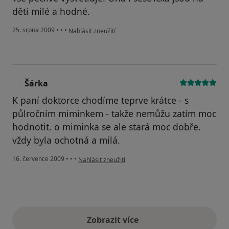
děti milé a hodné.
podle názoru uživatele Míra
25. srpna 2009
•
•
•
Nahlásit zneužití
Šárka
Š
K paní doktorce chodíme teprve krátce - s
půlročním miminkem - takže nemůžu zatím moc
hodnotit. o miminka se ale stará moc dobře.
vždy byla ochotná a milá.
podle názoru uživatele Šárka
16. července 2009
•
•
•
Nahlásit zneužití
Zobrazit více
výše uvedené názory