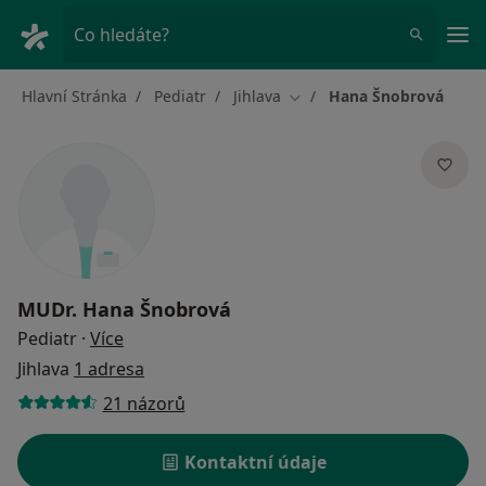
Hla
Co hledáte?
Hlavní Stránka
Pediatr
Jihlava
Hana Šnobrová
Změna města
MUDr.
Hana Šnobrová
o specializacích
Pediatr
·
Více
Jihlava
1 adresa
21 názorů
Kontaktní údaje