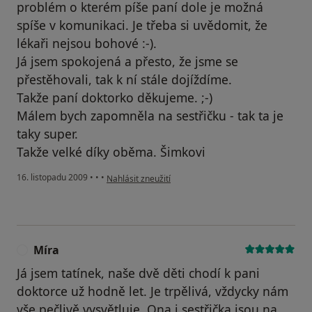
problém o kterém píše paní dole je možná
spíše v komunikaci. Je třeba si uvědomit, že
lékaři nejsou bohové :-).
Já jsem spokojená a přesto, že jsme se
přestěhovali, tak k ní stále dojíždíme.
Takže paní doktorko děkujeme. ;-)
Málem bych zapomněla na sestřičku - tak ta je
taky super.
Takže velké díky oběma. Šimkovi
podle názoru uživatele Pacient
16. listopadu 2009
•
•
•
Nahlásit zneužití
Míra
M
Já jsem tatínek, naše dvě děti chodí k pani
doktorce už hodně let. Je trpělivá, vždycky nám
vše pečlivě vysvětluje. Ona i sestřička jsou na