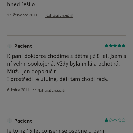
hned řešilo.
podle názoru uživatele Pacient
17. července 2011
•
•
•
Nahlásit zneužití
Pacient
K paní doktorce chodíme s dětmi již 8 let. Jsem s
ní velmi spokojená. Vždy byla milá a ochotná.
Můžu jen doporučit.
I prostředí je útulné, děti tam chodí rády.
podle názoru uživatele Pacient
6. ledna 2011
•
•
•
Nahlásit zneužití
Pacient
Je to již 15 let co jsem se osobně u paní