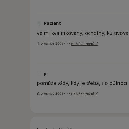
Pacient
velmi kvalifikovaný, ochotný, kultivov
podle názoru uživatele Pacient
4. prosince 2008
•
•
•
Nahlásit zneužití
jr
J
pomůže vždy, kdy je třeba, i o půlnoci
podle názoru uživatele jr
3. prosince 2008
•
•
•
Nahlásit zneužití