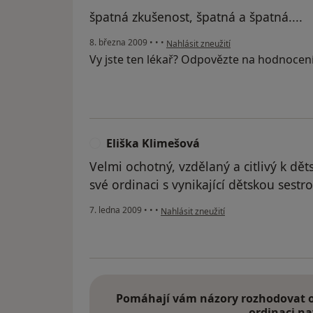
špatná zkušenost, špatná a špatná....
podle názoru uživatele Pacient
8. března 2009
•
•
•
Nahlásit zneužití
Vy jste ten lékař? Odpovězte na hodnocen
Eliška Klimešová
E
Velmi ochotný, vzdělaný a citlivý k d
své ordinaci s vynikající dětskou sestro
podle názoru uživatele Eliška Klimešov
7. ledna 2009
•
•
•
Nahlásit zneužití
Pomáhají vám názory rozhodovat o 
ordinaci na