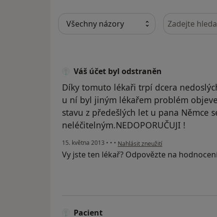
Hledejte v ná
Váš účet byl odstraněn
Díky tomuto lékaři trpí dcera nedoslýc
u ní byl jiným lékařem problém obje
stavu z předešlých let u pana Němce se
neléčitelným.NEDOPORUČUJI !
podle názoru uživatele Váš účet byl 
15. května 2013
•
•
•
Nahlásit zneužití
Vy jste ten lékař? Odpovězte na hodnocen
Pacient