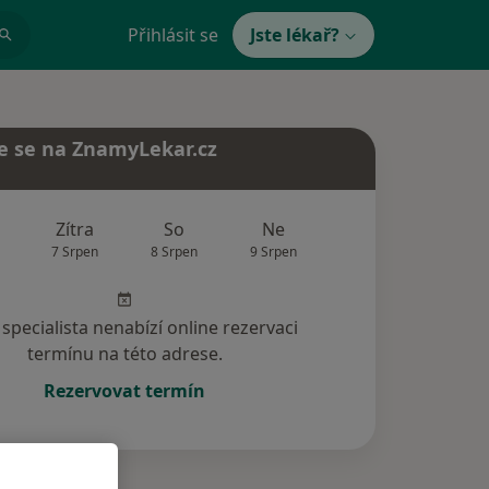
Přihlásit se
Jste lékař?
e se na ZnamyLekar.cz
Zítra
So
Ne
Po
Út
7 Srpen
8 Srpen
9 Srpen
10 Srpen
11 Srp
specialista nenabízí online rezervaci
termínu na této adrese.
Rezervovat termín