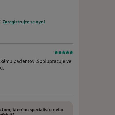
í!
Zaregistrujte se nyní
ětskému pacientovi.Spolupracuje ve
u.
á
tom, kterého specialistu nebo
vštívit?