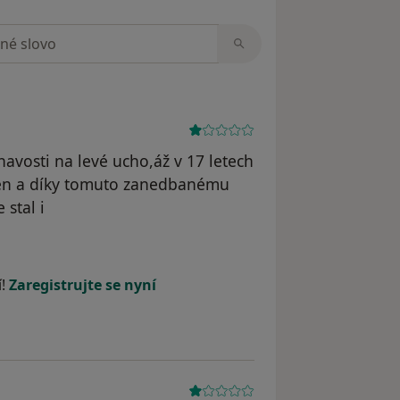
zorech
havosti na levé ucho,áž v 17 letech
ven a díky tomuto zanedbanému
 stal i
odstraněn
í!
Zaregistrujte se nyní