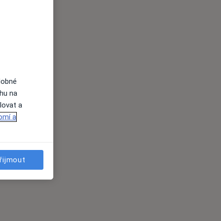
dobné
ahu na
lovat a
omí a
řijmout