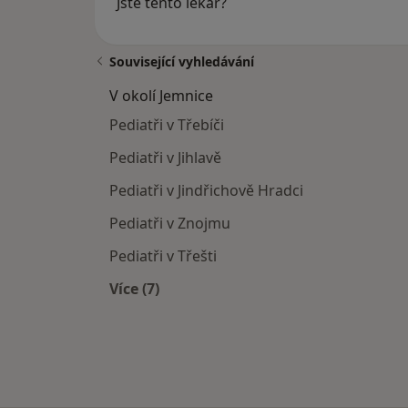
Jste tento lékař?
Související vyhledávání
V okolí Jemnice
Pediatři v Třebíči
Pediatři v Jihlavě
Pediatři v Jindřichově Hradci
Pediatři v Znojmu
Pediatři v Třešti
Více (7)
Více v kategorii: V okolí Jemnice