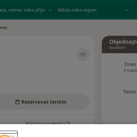
ace, nemoc nebo příjmení
Město nebo region
mec
Objednejt
Neaktivní
acích
Dnes
6 Srpen
Tento 
Rezervovat termín
Názory pacientů (7)