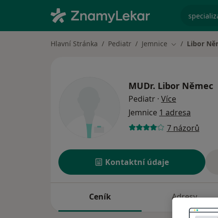
specializ
Hlavní Stránka
Pediatr
Jemnice
Libor Ně
Změna města
MUDr.
Libor Němec
o specializ
Pediatr
·
Více
Jemnice
1 adresa
7 názorů
Kontaktní údaje
Ceník
Adresy