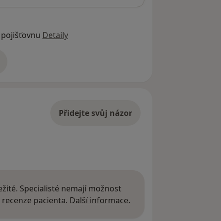
 pojišťovnu
Detaily
adrese
Přidejte svůj názor
žité. Specialisté nemají možnost
Další informace o názor
 recenze pacienta.
Další informace.