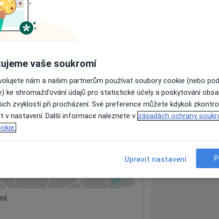
ách nejsou k dispozici
ádné informace o svých službách.
ujeme vaše soukromí
ovolujete nám a našim partnerům používat soubory cookie (nebo po
e) ke shromažďování údajů pro statistické účely a poskytování obs
ich zvyklostí při procházení. Své preference můžete kdykoli zkontro
t v nastavení. Další informace naleznete v
zásadách ochrany soukr
okie.
P
Upravit nastavení
 mapu
 otevře v nové záložce
ní