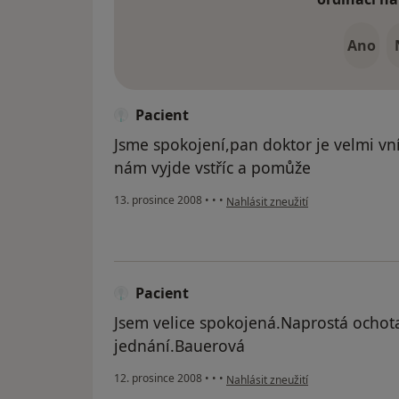
Ano
Pacient
Jsme spokojení,pan doktor je velmi v
nám vyjde vstříc a pomůže
podle názoru uživatele Pacient
13. prosince 2008
•
•
•
Nahlásit zneužití
Pacient
Jsem velice spokojená.Naprostá ochota
jednání.Bauerová
podle názoru uživatele Pacient
12. prosince 2008
•
•
•
Nahlásit zneužití