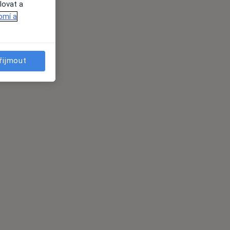
lovat a
omí a
řijmout