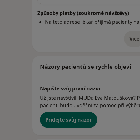
Způsoby platby (soukromé návštěvy)
Na teto adrese lékař přijímá pacienty na
Více
o 
Názory pacientů se rychle objeví
Napište svůj první názor
Už jste navštívili MUDr. Eva Matoušková? P
pacienti budou vděční za pomoc při výběru 
Přidejte svůj názor