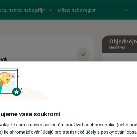
ace, nemoc nebo příjmení
Město nebo region
Objednejt
Neaktivní
ová
Dnes
acích
7 Srpen
Tento 
Rezervovat termín
ujeme vaše soukromí
Názory pacientů
ovolujete nám a našim partnerům používat soubory cookie (nebo po
e) ke shromažďování údajů pro statistické účely a poskytování obs