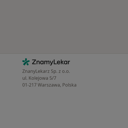
Kontakt
ZnamyLekar - Hlavní stránka
ZnanyLekarz Sp. z o.o.
ul. Kolejowa 5/7
01-217 Warszawa, Polska