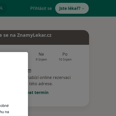
Přihlásit se
Jste lékař?
e se na ZnamyLekar.cz
Zítra
Ne
Po
Út
St
8 Srpen
9 Srpen
10 Srpen
11 Srpen
12 Srp
specialista nenabízí online rezervaci
termínu na této adrese.
Rezervovat termín
dobné
ahu na