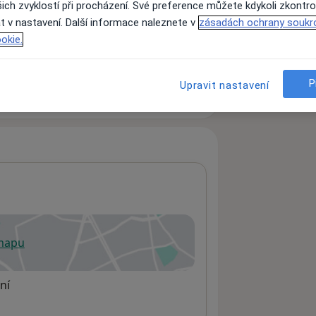
ich zvyklostí při procházení. Své preference můžete kdykoli zkontro
t v nastavení. Další informace naleznete v
zásadách ochrany soukr
okie.
ách nejsou k dispozici
ádné informace o svých službách.
P
Upravit nastavení
a
 mapu
 otevře v nové záložce
ní