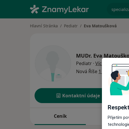
specializ
Hlavní Stránka
Pediatr
Eva Matoušková
MUDr.
Eva Matoušk
o specializ
Pediatr
·
Více
Nová Říše
1 adresa
Kontaktní údaje
Respekt
Ceník
Adresy
Přijetím p
technologi