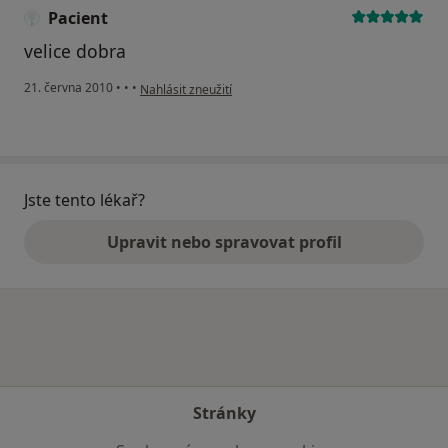
Pacient
velice dobra
podle názoru uživatele Pacient
21. června 2010
•
•
•
Nahlásit zneužití
Jste tento lékař?
Upravit nebo spravovat profil
Stránky