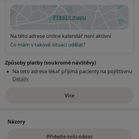
Přiblížit mapu
se otevře v nové záložce
Dostupnost
Na této adrese online kalendář není aktivní
Co mám v takové situaci udělat?
Způsoby platby (soukromé návštěvy)
Na teto adrese lékař přijímá pacienty na pojišťovnu
Detaily
Více
o adrese
Názory
Přidejte svůj názor