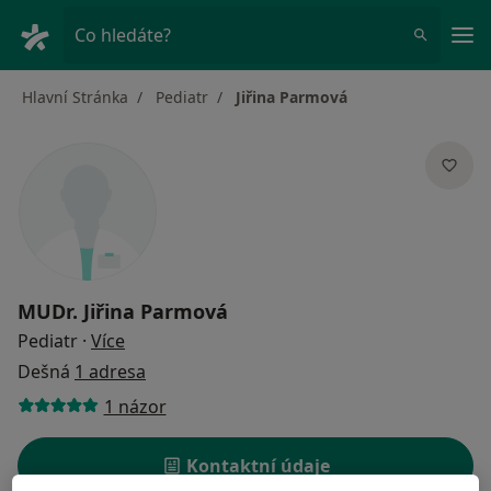
Hla
Co hledáte?
Hlavní Stránka
Pediatr
Jiřina Parmová
MUDr.
Jiřina Parmová
o specializacích
Pediatr
·
Více
Dešná
1 adresa
1 názor
Kontaktní údaje