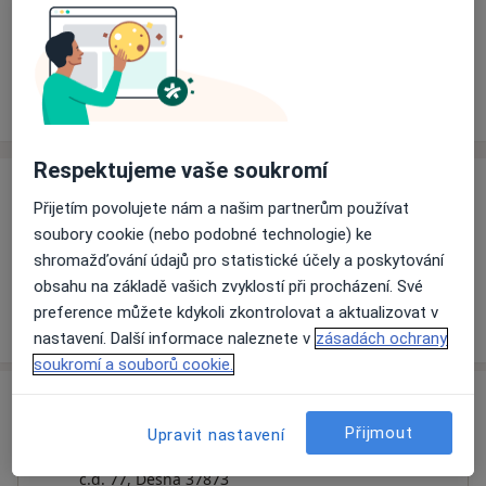
Rezervovat termín
Ceník
Adresy
Názory pacientů (1)
Respektujeme vaše soukromí
Ceník
Přijetím povolujete nám a našim partnerům používat
Informace o službách a cenách nejsou k dispozici
soubory cookie (nebo podobné technologie) ke
shromažďování údajů pro statistické účely a poskytování
Tento specialista ještě nepřidával žádné informace o
obsahu na základě vašich zvyklostí při procházení. Své
svých službách.
preference můžete kdykoli zkontrolovat a aktualizovat v
nastavení. Další informace naleznete v
zásadách ochrany
soukromí a souborů cookie.
Adresa
Přijmout
Upravit nastavení
Praktický lékař pro děti a dorost
č.d. 77,
Dešná 37873