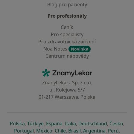
Blog pro pacienty
Pro profesionály
Ceník
Pro specialisty
Pro zdravotnická zařízení
Noa Notes
Novinka
Centrum nápovědy
Kontakt
ZnamyLekar - Hlavní stránka
ZnanyLekarz Sp. z o.o.
ul. Kolejowa 5/7
01-217 Warszawa, Polska
se otevře v nové záložce
se otevře v nové záložce
se otevře v nové záložce
se otevře v nové záložce
se otevře v 
se o
Polska
,
Türkiye
,
España
,
Italia
,
Deutschland
,
Česko
,
se otevře v nové záložce
se otevře v nové záložce
se otevře v nové záložce
se otevře v nové záložc
se otevře v 
se ote
Portugal
,
México
,
Chile
,
Brasil
,
Argentina
,
Perú
,