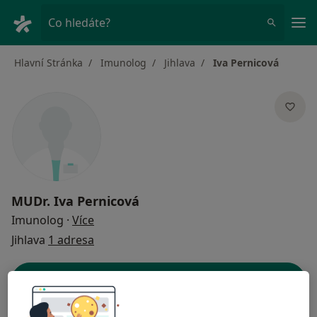
Hla
Co hledáte?
Hlavní Stránka
Imunolog
Jihlava
Iva Pernicová
MUDr.
Iva Pernicová
o specializacích
Imunolog
·
Více
Jihlava
1 adresa
Kontaktní údaje