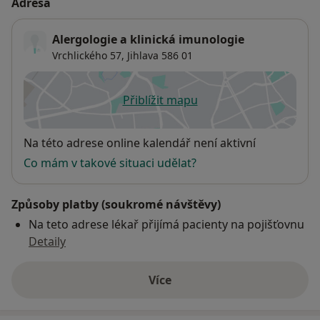
Adresa
Alergologie a klinická imunologie
Vrchlického 57,
Jihlava
586 01
Přiblížit mapu
se otevře v nové záložce
Dostupnost
Na této adrese online kalendář není aktivní
Co mám v takové situaci udělat?
Způsoby platby (soukromé návštěvy)
Na teto adrese lékař přijímá pacienty na pojišťovnu
Detaily
Více
o adrese