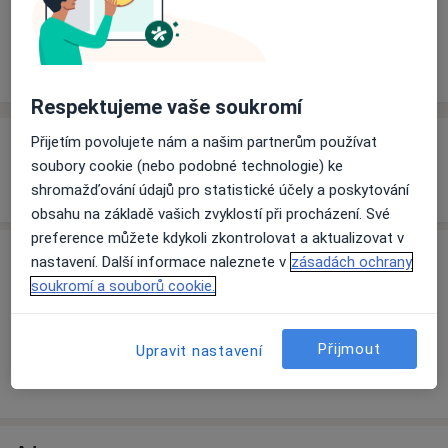
Rezervovat termín
Zkušenosti
Ceník
Adresy
Názory pacientů
Respektujeme vaše soukromí
Přijetím povolujete nám a našim partnerům používat
Zkušenosti
soubory cookie (nebo podobné technologie) ke
Po 8:30 - 12:00 St 9:00 - 12:00 Čt 8:30 - 12:00
shromažďování údajů pro statistické účely a poskytování
obsahu na základě vašich zvyklostí při procházení. Své
preference můžete kdykoli zkontrolovat a aktualizovat v
nastavení. Další informace naleznete v
zásadách ochrany
Ceník
soukromí a souborů cookie.
Informace o službách a cenách nejsou k dispozici
Tento specialista ještě nepřidával žádné informace o
svých službách.
Přijmout
Upravit nastavení