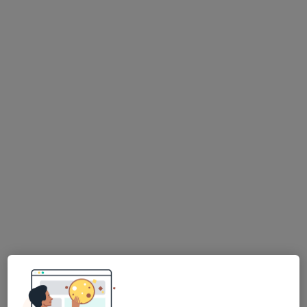
Strojírenská 9, Jihlava
•
Mapa
Odborný lékař pro gynekologii a porod.
Tento specialista nenabízí online rezervaci termínu na této adrese.
Rezervovat termín
MUDr. Martin Kučera
Gynekolog
6 názorů
Vrchlického 59, Jihlava
•
Mapa