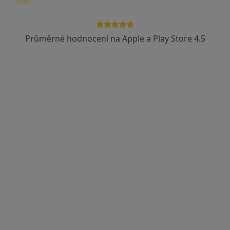
2 názory
Vrchlického 59, Jihlava
•
Mapa
Průměrné hodnocení na Apple a Play Store 4.5
Gynekologicko-porodnické oddělení, Nemocnice Jihlava, p.o.
Tento specialista nenabízí online rezervaci termínu na této adrese.
Rezervovat termín
MUDr. Jan Majer
Gynekolog
43 názorů