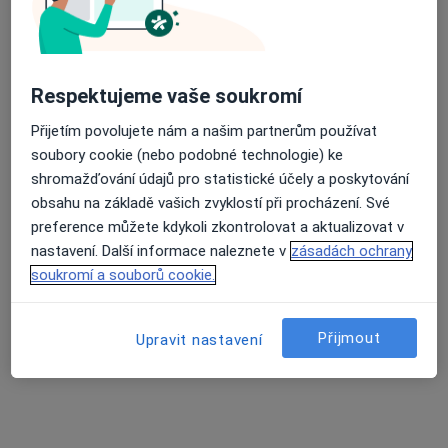
Centrum asistované reprodukce - SANUS
Tento specialista nenabízí online rezervaci termínu na této adrese.
Rezervovat termín
Respektujeme vaše soukromí
Přijetím povolujete nám a našim partnerům používat
soubory cookie (nebo podobné technologie) ke
K dispozici jsou specialisté
shromažďování údajů pro statistické účely a poskytování
Tito specialisté se nacházejí mimo Jihlava, vysočina, v
obsahu na základě vašich zvyklostí při procházení. Své
oblastech blízkých vašemu vyhledávání.
preference můžete kdykoli zkontrolovat a aktualizovat v
nastavení. Další informace naleznete v
zásadách ochrany
soukromí a souborů cookie.
Přijmout
Upravit nastavení
MUDr. Samer Asad