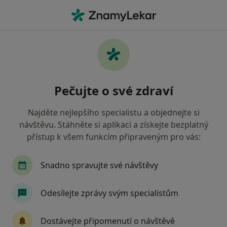
Hla
Gynekolog • Jihlava, vysočina
Filtry
• 1
Mapa
Doporučení gynekologové s Oborová
Pečujte o své zdraví
zdravotní pojišťovna Jihlava
Jak řadíme výsledky vyhledávání?
Najděte nejlepšího specialistu a objednejte si
návštěvu. Stáhněte si aplikaci a získejte bezplatný
přístup k všem funkcím připraveným pro vás:
Snadno spravujte své návštěvy
Odesílejte zprávy svým specialistům
MUDr. Dionýz Dvořák
Dostávejte připomenutí o návštěvě
·
Více
Gynekolog