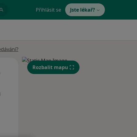
Přihlásit se
Jste lékař?
edávání?
Út
St
Čt
Rozbalit mapu
n
11 Srpen
12 Srpen
13 Srpen
i