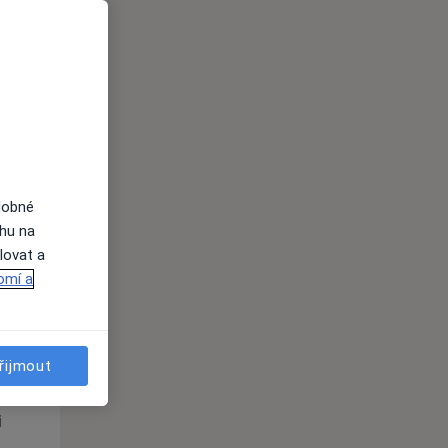
Út
St
Čt
n
11 Srpen
12 Srpen
13 Srpen
i
dobné
ahu na
lovat a
omí a
Út
St
Čt
n
11 Srpen
12 Srpen
13 Srpen
řijmout
i