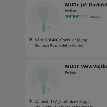
MUDr. Jiří Havlíče
Pediatr
11 názorů
Nádražní 400, Chýnov
•
Mapa
Ordinace PL pro děti a dorost
MUDr. Věra Vojtk
Pediatr
Náměstí 167, Jistebnice
•
Mapa
Ord. prakt. lékaře pro děti a dorost