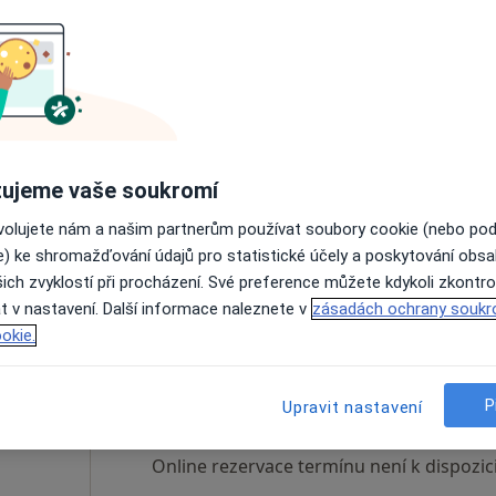
nalová
Dnes
Zítra
Ne
Po
7 Srpen
8 Srpen
9 Srpen
10 Srpe
Online rezervace termínu není k dispozic
ujeme vaše soukromí
Rezervovat termín
ovolujete nám a našim partnerům používat soubory cookie (nebo po
e) ke shromažďování údajů pro statistické účely a poskytování obs
ich zvyklostí při procházení. Své preference můžete kdykoli zkontro
t v nastavení. Další informace naleznete v
zásadách ochrany soukr
okie.
hová
Dnes
Zítra
Ne
Po
7 Srpen
8 Srpen
9 Srpen
10 Srpe
P
Upravit nastavení
Online rezervace termínu není k dispozic