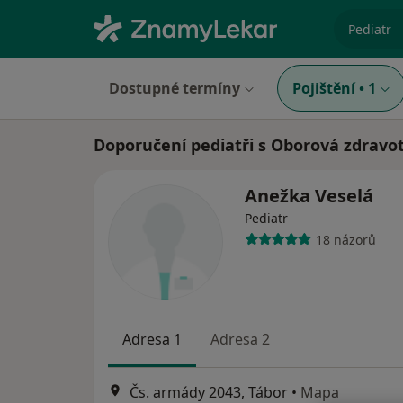
specializ
Dostupné termíny
Pojištění
•
1
Doporučení pediatři s Oborová zdravot
Anežka Veselá
Pediatr
18 názorů
Adresa 1
Adresa 2
Čs. armády 2043, Tábor
•
Mapa