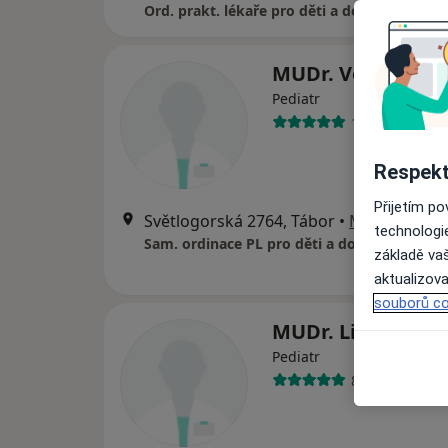
Ord. prakt. lékaře pro děti a dorost
MUDr. Věra Odeh
Pediatr
15 názorů
Respekt
Přijetím p
Světlogorská 2764, Tábor
•
Mapa
technologi
Sam. ordinace PL pro děti a dorost
základě vaš
aktualizova
souborů co
MUDr. Libuše Vác
Pediatr
8 názorů