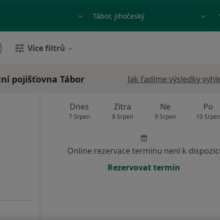
ace, nemoc nebo příjmení
Město nebo region
Více filtrů
ní pojišťovna Tábor
Jak řadíme výsledky vyhl
Dnes
Zítra
Ne
Po
7 Srpen
8 Srpen
9 Srpen
10 Srpe
Online rezervace termínu není k dispozic
Rezervovat termín