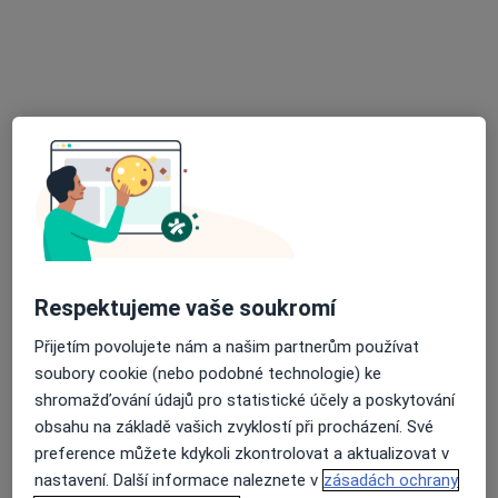
Ordinace praktického lékaře
Tento specialista nenabízí online rezervaci termínu na této adrese.
Rezervovat termín
Respektujeme vaše soukromí
MUDr. Věroslav Žaloudek
Přijetím povolujete nám a našim partnerům používat
Praktický lékař
soubory cookie (nebo podobné technologie) ke
11 názorů
shromažďování údajů pro statistické účely a poskytování
obsahu na základě vašich zvyklostí při procházení. Své
č.d. 89, Choustník
•
Mapa
preference můžete kdykoli zkontrolovat a aktualizovat v
Ordinace prakt. lékaře pro dospělé
nastavení. Další informace naleznete v
zásadách ochrany