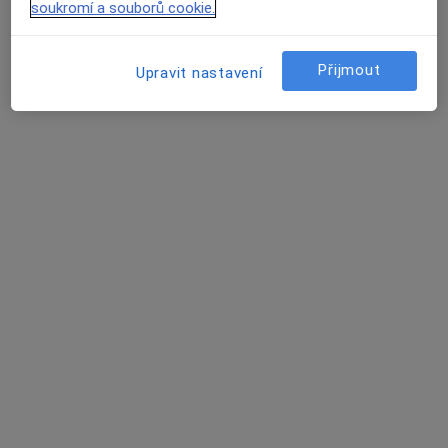
Tento specialista nenabízí online rezervaci termínu na této adrese.
soukromí a souborů cookie.
Rezervovat termín
Přijmout
Upravit nastavení
MUDr. Zdeňka Kárová
Praktický lékař
15 názorů
Dobrovského 665, Tábor
•
Mapa
Ordinace praktického lékaře pro dosp.
Tento specialista nenabízí online rezervaci termínu na této adrese.