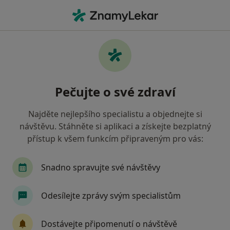
Hla
Praktický Lékař • Tábor, jihočeský
Filtry
• 1
Mapa
Doporučení praktičtí lékaři s Oborová
Pečujte o své zdraví
zdravotní pojišťovna Tábor
Jak řadíme výsledky vyhledávání?
Najděte nejlepšího specialistu a objednejte si
návštěvu. Stáhněte si aplikaci a získejte bezplatný
přístup k všem funkcím připraveným pro vás:
Snadno spravujte své návštěvy
Odesílejte zprávy svým specialistům
MUDr. Miroslav Smažík
Dostávejte připomenutí o návštěvě
·
Více
Praktický lékař