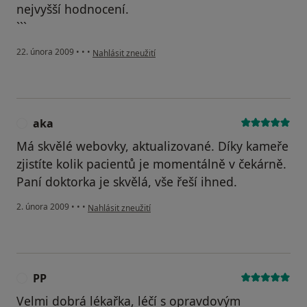
nejvyšší hodnocení.
```
podle názoru uživatele MMM
22. února 2009
•
•
•
Nahlásit zneužití
aka
A
Má skvělé webovky, aktualizované. Díky kameře
zjistíte kolik pacientů je momentálně v čekárně.
Paní doktorka je skvělá, vše řeší ihned.
podle názoru uživatele aka
2. února 2009
•
•
•
Nahlásit zneužití
PP
P
Velmi dobrá lékařka, léčí s opravdovým