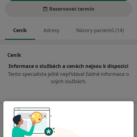
Rezervovat termín
Ceník
Adresy
Názory pacientů (14)
Ceník
Informace o službách a cenách nejsou k dispozici
Tento specialista ještě nepřidával žádné informace o
svých službách.
Adresa
Praktický lékař pro dospělé
č.d. 54,
Malšice 39175