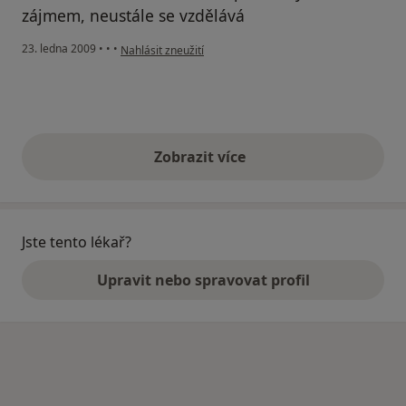
zájmem, neustále se vzdělává
podle názoru uživatele PP
23. ledna 2009
•
•
•
Nahlásit zneužití
Zobrazit více
výše uvedené názory
Jste tento lékař?
Upravit nebo spravovat profil