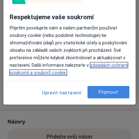
Respektujeme vaše soukromí
Přiblížit mapu
se otevře v nové záložce
Přijetím povolujete nám a našim partnerům používat
Dostupnost
soubory cookie (nebo podobné technologie) ke
Na této adrese online kalendář není aktivní
shromažďování údajů pro statistické účely a poskytování
Co mám v takové situaci udělat?
obsahu na základě vašich zvyklostí při procházení. Své
preference můžete kdykoli zkontrolovat a aktualizovat v
Způsoby platby (soukromé návštěvy)
nastavení. Další informace naleznete v
zásadách ochrany
Na teto adrese lékař přijímá pacienty na pojišťovnu
soukromí a souborů cookie.
Detaily
Přijmout
Upravit nastavení
Více
o adrese
Názory
Přidejte svůj názor