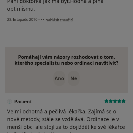
Pani doktorka jak má být.Hodná a plná
optimismu.
podle názoru uživatele Pacient
23. listopadu 2010
•
•
•
Nahlásit zneužití
Pomáhají vám názory rozhodovat o tom,
kterého specialistu nebo ordinaci navštívit?
Ano
Ne
Pacient
Velmi ochotná a pečlivá lékařka. Zajímá se o
nové metody, stále se vzdělává. Ordinace je v
menší obci ale stojí za to dojíždět ke své lékařce