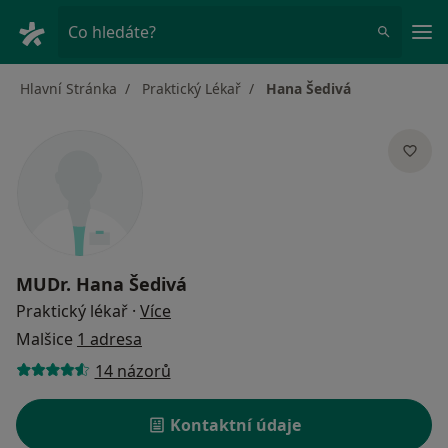
Hla
Co hledáte?
Hlavní Stránka
Praktický Lékař
Hana Šedivá
MUDr.
Hana Šedivá
o specializacích
Praktický lékař
·
Více
Malšice
1 adresa
14 názorů
Kontaktní údaje