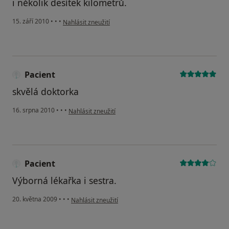
i několik desítek kilometrů.
podle názoru uživatele Pacient
15. září 2010
•
•
•
Nahlásit zneužití
Pacient
skvělá doktorka
podle názoru uživatele Pacient
16. srpna 2010
•
•
•
Nahlásit zneužití
Pacient
Výborná lékařka i sestra.
podle názoru uživatele Pacient
20. května 2009
•
•
•
Nahlásit zneužití