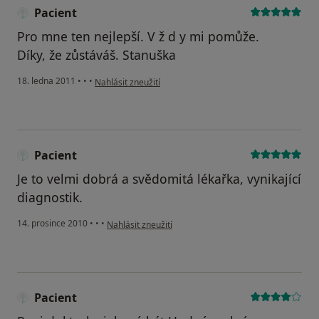
Pacient
Pro mne ten nejlepší. V ž d y mi pomůže.
Díky, že zůstáváš. Stanuška
podle názoru uživatele Pacient
18. ledna 2011
•
•
•
Nahlásit zneužití
Pacient
Je to velmi dobrá a svědomitá lékařka, vynikající
diagnostik.
podle názoru uživatele Pacient
14. prosince 2010
•
•
•
Nahlásit zneužití
Pacient