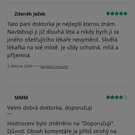
Zdeněk Ježek
Z
Tato paní doktorka je nejlepší kterou znám.
Navštěvuji ji již dlouhá léta a nikdy bych ji za
jiného ošetřujícího lékaře nevyměnil. Skvělá
lékařka na své místě. Je vždy ochotná, milá a
příjemná.
podle názoru uživatele Zdeněk Ježek
2. března 2009
•
•
•
Nahlásit zneužití
MMM
M
Velmi dobrá doktorka, doporučuji
```
Hodnocení bylo změněno na "Doporučuji".
Důvod: Obsah komentáře je příliš strohý na