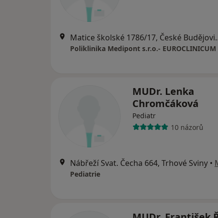
Matice školské 178
Poliklinika Medipont s.r.o.- EUROCLINICUM 
MUDr. Lenka
Chromčáková
Pediatr
10 názorů
Nábřeží Svat. Čecha 664, Trhové Sviny
•
Pediatrie
MUDr. František 