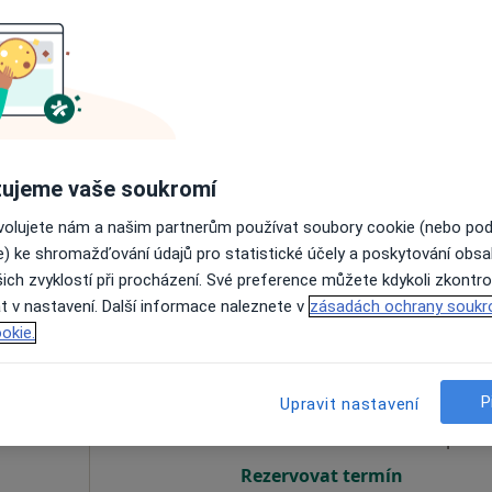
ont
Dnes
Zítra
Ne
Po
ICUM
7 Srpen
8 Srpen
9 Srpen
10 Srpe
·
Více
g
Online rezervace termínu není k dispozic
ujeme vaše soukromí
Zobrazit profil
6/17, České Budějovice
•
Mapa
ovolujete nám a našim partnerům používat soubory cookie (nebo po
a.s.
e) ke shromažďování údajů pro statistické účely a poskytování obs
ich zvyklostí při procházení. Své preference můžete kdykoli zkontro
t v nastavení. Další informace naleznete v
zásadách ochrany soukr
okie.
Dnes
Zítra
Ne
Po
7 Srpen
8 Srpen
9 Srpen
10 Srpe
P
Upravit nastavení
Online rezervace termínu není k dispozic
Rezervovat termín