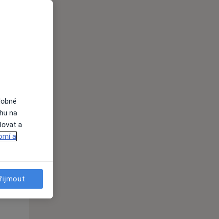
Út
St
Čt
n
11 Srpen
12 Srpen
13 Srpen
i
dobné
ahu na
lovat a
omí a
Út
St
Čt
n
11 Srpen
12 Srpen
13 Srpen
řijmout
i