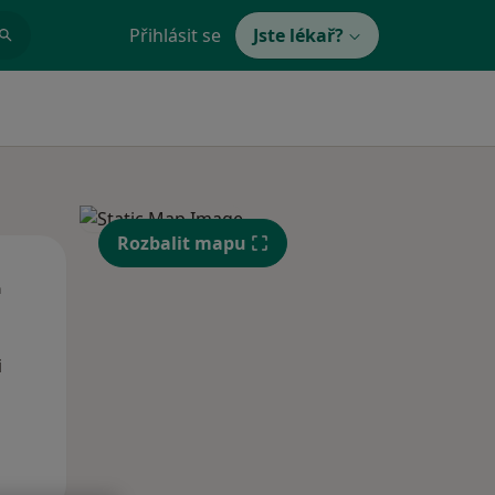
Přihlásit se
Jste lékař?
Rozbalit mapu
Út
St
Čt
n
11 Srpen
12 Srpen
13 Srpen
i