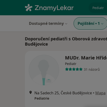
specializ
Dostupné termíny
Pojištění
•
1
Doporučení pediatři s Oborová zdravot
Budějovice
MUDr. Marie Hříd
Pediatr
31 názorů
Na Sadech 25, České Budějovice
•
Mapa
Pediatrie