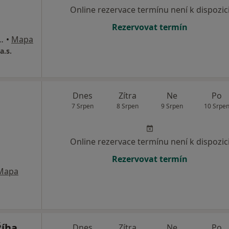
Online rezervace termínu není k dispozic
Rezervovat termín
6/17, České Budějovice
•
Mapa
a.s.
Dnes
Zítra
Ne
Po
7 Srpen
8 Srpen
9 Srpen
10 Srpe
Online rezervace termínu není k dispozic
Rezervovat termín
Mapa
Říha
Dnes
Zítra
Ne
Po