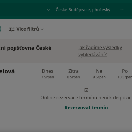
ace, nemoc nebo příjmení
Město nebo region
Více filtrů
ní pojišťovna České
Jak řadíme výsledky
vyhledávání?
elová
Dnes
Zítra
Ne
Po
7 Srpen
8 Srpen
9 Srpen
10 Srpe
Online rezervace termínu není k dispozic
Rezervovat termín