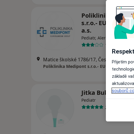
Poliklinika Medip
s.r.o.- EUROCLIN
a.s.
Pediatr, Alergolog, Chirur
144 názorů
Respekt
Matice školské 178
Přijetím p
Poliklinika Medipont s.r.o.- EUROCLINICUM 
technologi
základě vaš
aktualizova
souborů co
Jitka Bukovinská
Pediatr
25 názorů