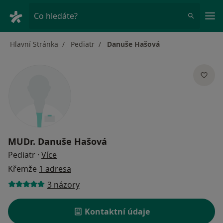
Hla
Co hledáte?
Hlavní Stránka
Pediatr
Danuše Hašová
MUDr.
Danuše Hašová
o specializacích
Pediatr
·
Více
Křemže
1 adresa
3 názory
Kontaktní údaje