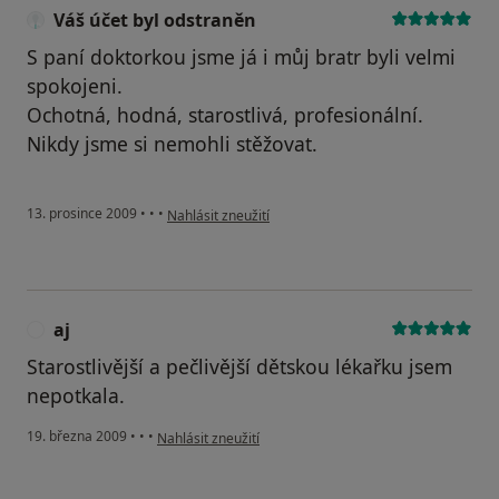
Váš účet byl odstraněn
S paní doktorkou jsme já i můj bratr byli velmi
spokojeni.
Ochotná, hodná, starostlivá, profesionální.
Nikdy jsme si nemohli stěžovat.
podle názoru uživatele Váš účet byl odstraněn
13. prosince 2009
•
•
•
Nahlásit zneužití
aj
A
Starostlivější a pečlivější dětskou lékařku jsem
nepotkala.
podle názoru uživatele aj
19. března 2009
•
•
•
Nahlásit zneužití