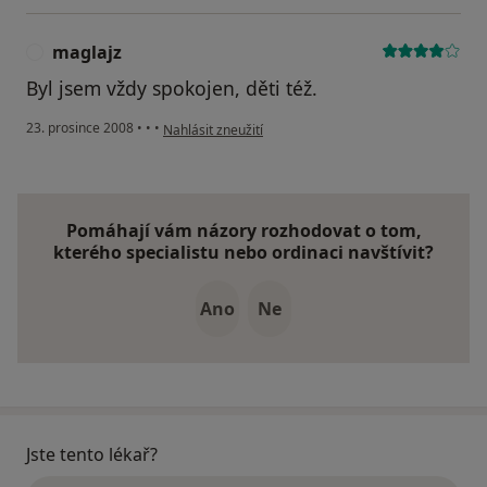
maglajz
M
Byl jsem vždy spokojen, děti též.
podle názoru uživatele maglajz
23. prosince 2008
•
•
•
Nahlásit zneužití
Pomáhají vám názory rozhodovat o tom,
kterého specialistu nebo ordinaci navštívit?
Ano
Ne
Jste tento lékař?