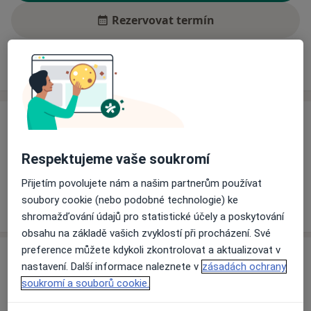
Rezervovat termín
Ceník
Adresy
Názory pacientů (3)
Ceník
Informace o službách a cenách nejsou k dispozici
Respektujeme vaše soukromí
Tento specialista ještě nepřidával žádné informace o
Přijetím povolujete nám a našim partnerům používat
svých službách.
soubory cookie (nebo podobné technologie) ke
shromažďování údajů pro statistické účely a poskytování
obsahu na základě vašich zvyklostí při procházení. Své
preference můžete kdykoli zkontrolovat a aktualizovat v
Adresa
nastavení. Další informace naleznete v
zásadách ochrany
soukromí a souborů cookie.
Ordinace pro děti a dorost
Budějovická 45,
Křemže 38203