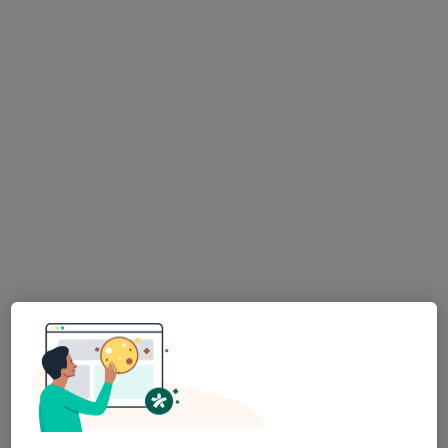
Dětská pneumologická ordinace
Tento specialista nenabízí online rezervaci termínu na této adrese.
Rezervovat termín
MUDr. Marie Hřídelová
Pediatr
31 názorů
Na Sadech 25, České Budějovice
•
Mapa
Pediatrie