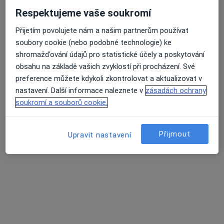
Tento specialista nenabízí online rezervaci termínu na této adrese.
Respektujeme vaše soukromí
Rezervovat termín
Přijetím povolujete nám a našim partnerům používat
soubory cookie (nebo podobné technologie) ke
shromažďování údajů pro statistické účely a poskytování
obsahu na základě vašich zvyklostí při procházení. Své
preference můžete kdykoli zkontrolovat a aktualizovat v
nastavení. Další informace naleznete v
zásadách ochrany
soukromí a souborů cookie.
Přijmout
Upravit nastavení
Poliklinika Medipont s.r.o.-
EUROCLINICUM a.s.
·
Více
Pediatr, Alergolog, Chirurg
144 názorů
Matice školské 1786/17, České Budějovice
•
Mapa
Poliklinika Medipont s.r.o.- EUROCLINICUM a.s.