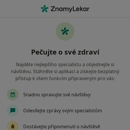
Hla
Pediatr • České Budějovice, jihočeský
Filtry
• 1
Mapa
Doporučení pediatři s Vojenská zdravotní
Pečujte o své zdraví
pojišťovna ČR České Budějovice
Jak řadíme výsledky vyhledávání?
Najděte nejlepšího specialistu a objednejte si
návštěvu. Stáhněte si aplikaci a získejte bezplatný
přístup k všem funkcím připraveným pro vás:
Snadno spravujte své návštěvy
Odesílejte zprávy svým specialistům
MUDr. Jana Kaderová
Dostávejte připomenutí o návštěvě
Pediatr