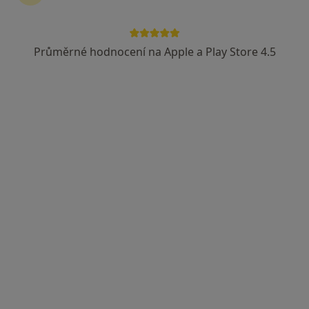
Obecní úřad, Komařice
•
Mapa
Dětská poradna
Průměrné hodnocení na Apple a Play Store 4.5
Tento specialista nenabízí online rezervaci termínu na této adrese.
Rezervovat termín
MUDr. Jaroslava Němečková
Pediatr, Plicní lékař
11 názorů
U Tří lvů 4, České Budějovice
•
Mapa