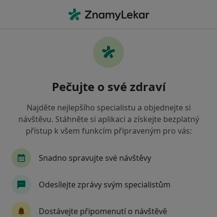
Hla
Pediatr • České Budějovice, jihočeský
Filtry
• 1
Mapa
Doporučení pediatři s Revírní bratrská
Pečujte o své zdraví
pokladna, zdravotní pojišťovna České
Budějovice
Najděte nejlepšího specialistu a objednejte si
Jak řadíme výsledky vyhledávání?
návštěvu. Stáhněte si aplikaci a získejte bezplatný
přístup k všem funkcím připraveným pro vás:
Snadno spravujte své návštěvy
Odesílejte zprávy svým specialistům
Dostávejte připomenutí o návštěvě
MUDr. Marie Hřídelová