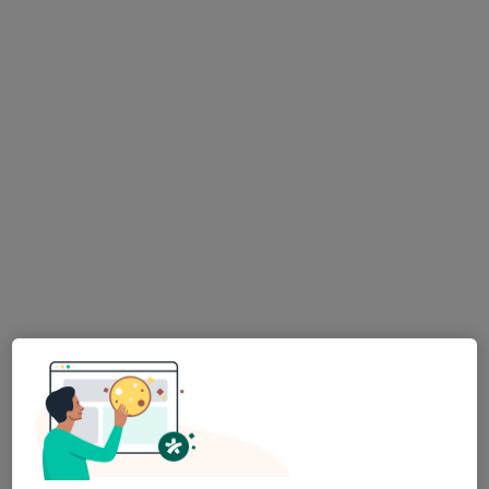
9 názorů
Jáchymovská 746, Zliv
•
Mapa
Pediatrie
Tento specialista nenabízí online rezervaci termínu na této adrese.
Rezervovat termín
MUDr. Jaroslava Kolářová
Pediatr
26 názorů