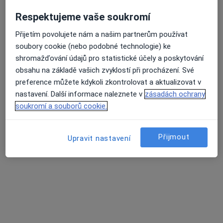
Kaplířova 5/719, České Budějovice
•
Mapa
Pediatrie a neonatologie
Respektujeme vaše soukromí
Tento specialista nenabízí online rezervaci termínu na této adrese.
Přijetím povolujete nám a našim partnerům používat
soubory cookie (nebo podobné technologie) ke
Rezervovat termín
shromažďování údajů pro statistické účely a poskytování
obsahu na základě vašich zvyklostí při procházení. Své
preference můžete kdykoli zkontrolovat a aktualizovat v
nastavení. Další informace naleznete v
zásadách ochrany
soukromí a souborů cookie.
Přijmout
Upravit nastavení
Vladislav Smrčka
Pediatr
11 názorů
B. Němcové 585/54, České Budějovice
•
Mapa
Nemocnice České Budějovice, a.s.