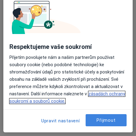
Plastický chirurg
34 názorů
Průměrné hodnocení na Apple a Play Store 4.5
B. Němcové 585/54, České Budějovice
•
Mapa
Nemocnice České Budějovice, a.s.
Tento specialista nenabízí online rezervaci termínu na této adrese.
Respektujeme vaše soukromí
Rezervovat termín
Přijetím povolujete nám a našim partnerům používat
soubory cookie (nebo podobné technologie) ke
shromažďování údajů pro statistické účely a poskytování
obsahu na základě vašich zvyklostí při procházení. Své
preference můžete kdykoli zkontrolovat a aktualizovat v
nastavení. Další informace naleznete v
zásadách ochrany
soukromí a souborů cookie.
Přijmout
Upravit nastavení
MUDr. Vladimír Mařík
Plastický chirurg