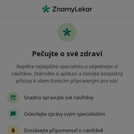
Hla
Internista • České Budějovice, jihočeský
Filtry
• 1
Mapa
Doporučení internisté s Revírní bratrská
Pečujte o své zdraví
pokladna, zdravotní pojišťovna České
Budějovice
Najděte nejlepšího specialistu a objednejte si
Jak řadíme výsledky vyhledávání?
návštěvu. Stáhněte si aplikaci a získejte bezplatný
přístup k všem funkcím připraveným pro vás:
Snadno spravujte své návštěvy
Odesílejte zprávy svým specialistům
Dostávejte připomenutí o návštěvě
Derma Plus s.r.o.