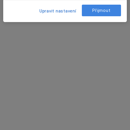
Rezervovat termín
Přijmout
Upravit nastavení
MUDr. Vít Waldhauser
Internista
B. Němcové 585/54, České Budějovice
•
Mapa
Nemocnice České Budějovice, a.s.
Tento specialista nenabízí online rezervaci termínu na této adrese.
Rezervovat termín