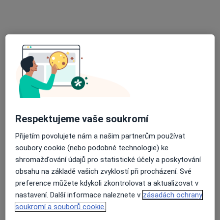
Nemocnice České Budějovice, a.s.
Tento specialista nenabízí online rezervaci termínu na této adrese.
Rezervovat termín
Respektujeme vaše soukromí
Přijetím povolujete nám a našim partnerům používat
soubory cookie (nebo podobné technologie) ke
MUDr. Zuzana Liptáková
shromažďování údajů pro statistické účely a poskytování
Internista
obsahu na základě vašich zvyklostí při procházení. Své
B. Němcové 585/54, České Budějovice
•
Mapa
preference můžete kdykoli zkontrolovat a aktualizovat v
Nemocnice České Budějovice, a.s.
nastavení. Další informace naleznete v
zásadách ochrany
Tento specialista nenabízí online rezervaci termínu na této adrese.
soukromí a souborů cookie.