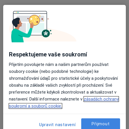
10 názorů
B. Němcové 585/54, České Budějovice
•
Mapa
Nemocnice České Budějovice, a.s.
Tento specialista nenabízí online rezervaci termínu na této adrese.
Rezervovat termín
Respektujeme vaše soukromí
Přijetím povolujete nám a našim partnerům používat
soubory cookie (nebo podobné technologie) ke
shromažďování údajů pro statistické účely a poskytování
obsahu na základě vašich zvyklostí při procházení. Své
preference můžete kdykoli zkontrolovat a aktualizovat v
nastavení. Další informace naleznete v
zásadách ochrany
MUDr. Jana Kožnarová
soukromí a souborů cookie.
Gynekolog
3 názory
Přijmout
Upravit nastavení