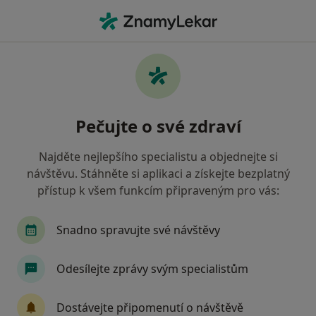
Hla
Gynekolog • České Budějovice, jihočeský
Filtry
• 1
Mapa
Doporučení gynekologové s Revírní
Pečujte o své zdraví
bratrská pokladna, zdravotní pojišťovna
České Budějovice
Najděte nejlepšího specialistu a objednejte si
Jak řadíme výsledky vyhledávání?
návštěvu. Stáhněte si aplikaci a získejte bezplatný
přístup k všem funkcím připraveným pro vás:
Snadno spravujte své návštěvy
Odesílejte zprávy svým specialistům
Dostávejte připomenutí o návštěvě
MUDr. Petr Botka