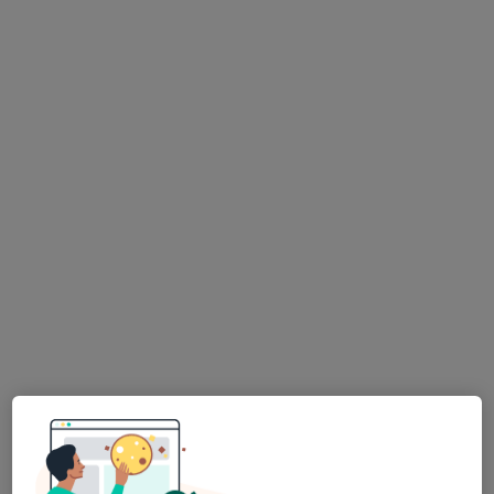
Polívkova 625/35,Olomouc,
•
Mapa
GYNEKOLOGIE GEBAUER s.r.o.
Tento specialista nenabízí online rezervaci termínu na této adrese.
Rezervovat termín
K dispozici jsou specialisté
Tito specialisté se nacházejí mimo Přerov,
olomoucký, v oblastech blízkých vašemu
vyhledávání.