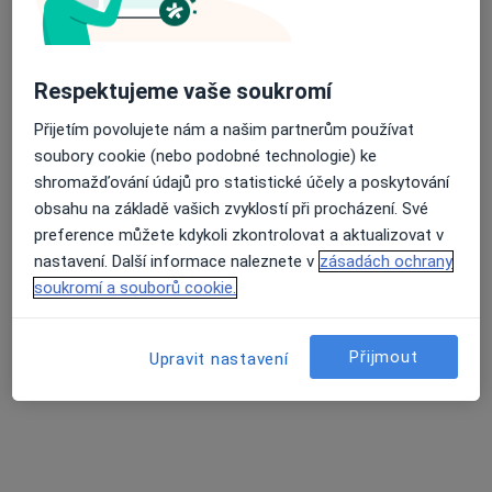
MUDr. Jiří Zvolský
·
Více
Gynekolog
713 názorů
Respektujeme vaše soukromí
Partyzánská 3, Opava
•
Mapa
Přijetím povolujete nám a našim partnerům používat
Gynekologická Ambulance - MUDr. Jiří Zvolský. Ambulance se nachází v 1.patře zdravotního střediska "KATKA"
soubory cookie (nebo podobné technologie) ke
shromažďování údajů pro statistické účely a poskytování
Tento specialista nenabízí online rezervaci termínu na této adrese.
obsahu na základě vašich zvyklostí při procházení. Své
Rezervovat termín
preference můžete kdykoli zkontrolovat a aktualizovat v
nastavení. Další informace naleznete v
zásadách ochrany
soukromí a souborů cookie.
Přijmout
Upravit nastavení
MUDr. Michael Kozák