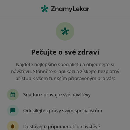
Hla
Gynekolog • Přerov, olomoucký
Filtry
• 1
Mapa
Doporučení gynekologové s Revírní
Pečujte o své zdraví
bratrská pokladna, zdravotní pojišťovna
Přerov
Najděte nejlepšího specialistu a objednejte si
Jak řadíme výsledky vyhledávání?
návštěvu. Stáhněte si aplikaci a získejte bezplatný
přístup k všem funkcím připraveným pro vás:
Snadno spravujte své návštěvy
Odesílejte zprávy svým specialistům
Dostávejte připomenutí o návštěvě
Prof. MUDr. Jiří Šantavý